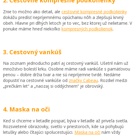
2. Cestovné kompresné podkolienky
Znie to možno ako detail, ale
cestovné kompresné podkolienky
dokážu predísť nepríjemnému opúchaniu nôh a zlepšujú krvný
obeh. Hlavne pri dlhých letoch je to vec, bez ktorej už nelietame. V
ponuke máme hneď niekoľko
kompresných podkolienok
.
3. Cestovný vankúš
Na zoznam jednoducho patrí aj cestovný vankúš. Ušetril nám už
množstvo bolestí krku. Osobne máme radi vankúše s pamäťovou
penou – dobre držia tvar a nie sú nepríjemne tvrdé. Nedáme
dopustiť na cestovné vankúše od
značky Cabeau
. Rozdiel medzi
„prečkám let“ a „naozaj si oddýchnem“ je obrovský.
4. Maska na oči
Keď si chceme v lietadle pospať, býva v lietadle až priveľa svetla.
Rozsvietené obrazovky, svetlo v priestoroch, kde sa pohybujú
letušky alebo čítajúci spolucestujúci.
Maska na oči
nám vždy