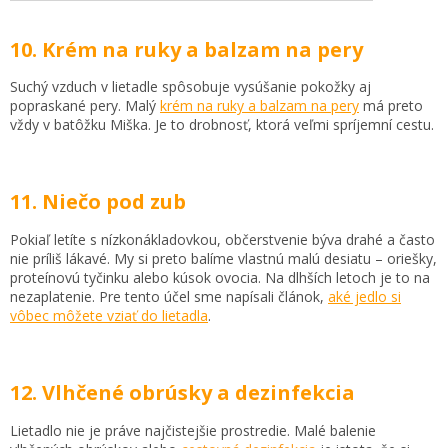
10. Krém na ruky a balzam na pery
Suchý vzduch v lietadle spôsobuje vysúšanie pokožky aj
popraskané pery. Malý
krém na ruky a balzam na pery
má preto
vždy v batôžku Miška. Je to drobnosť, ktorá veľmi spríjemní cestu.
11. Niečo pod zub
Pokiaľ letíte s nízkonákladovkou, občerstvenie býva drahé a často
nie príliš lákavé. My si preto balíme vlastnú malú desiatu – oriešky,
proteínovú tyčinku alebo kúsok ovocia. Na dlhších letoch je to na
nezaplatenie. Pre tento účel sme napísali článok,
aké jedlo si
vôbec môžete vziať do lietadla
.
12. Vlhčené obrúsky a dezinfekcia
Lietadlo nie je práve najčistejšie prostredie. Malé balenie