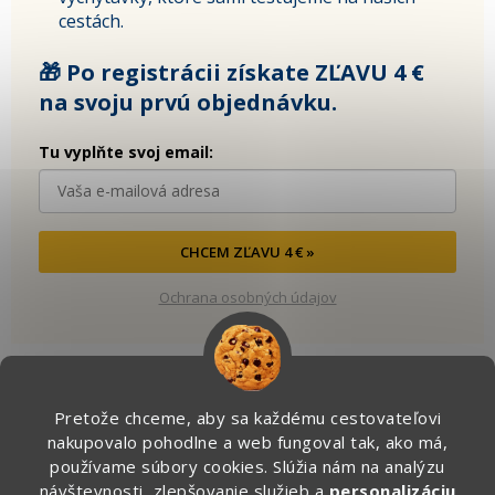
cestách.
🎁 Po registrácii získate ZĽAVU 4 €
na svoju prvú objednávku.
Tu vyplňte svoj email:
CHCEM ZĽAVU 4 € »
Ochrana osobných údajov
Pretože chceme, aby sa každému cestovateľovi
Kontakt
nakupovalo pohodlne a web fungoval tak, ako má,
používame súbory cookies. Slúžia nám na analýzu
info
@
zapakuj.sk
návštevnosti, zlepšovanie služieb a
personalizáciu