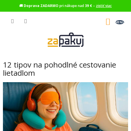
🚚
Doprava ZADARMO
pri nákupe nad
39 €
–
zistiť viac
Prejsť
na
NÁKU
obsah
KOŠÍK
12 tipov na pohodlné cestovanie
lietadlom