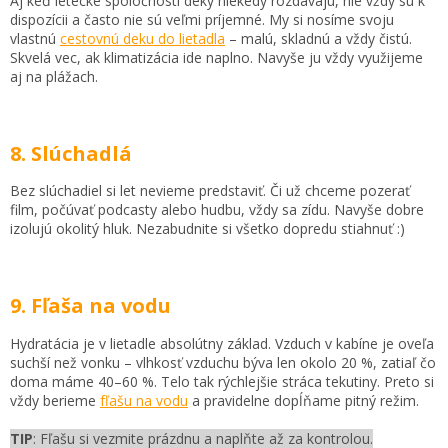
Aj keď letecké spoločnosti deky niekedy rozdávajú, nie vždy sú k
dispozícii a často nie sú veľmi príjemné. My si nosíme svoju
vlastnú
cestovnú deku do lietadla
– malú, skladnú a vždy čistú.
Skvelá vec, ak klimatizácia ide naplno. Navyše ju vždy využijeme
aj na plážach.
8. Slúchadlá
Bez slúchadiel si let nevieme predstaviť. Či už chceme pozerať
film, počúvať podcasty alebo hudbu, vždy sa zídu. Navyše dobre
izolujú okolitý hluk. Nezabudnite si všetko dopredu stiahnuť :)
9. Fľaša na vodu
Hydratácia je v lietadle absolútny základ. Vzduch v kabíne je oveľa
suchší než vonku – vlhkosť vzduchu býva len okolo 20 %, zatiaľ čo
doma máme 40–60 %. Telo tak rýchlejšie stráca tekutiny. Preto si
vždy berieme
fľašu na vodu
a pravidelne dopĺňame pitný režim.
TIP
: Fľašu si vezmite prázdnu a naplňte až za kontrolou.