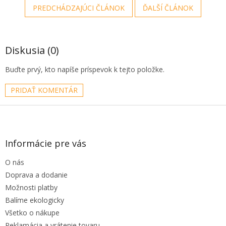
PREDCHÁDZAJÚCI ČLÁNOK
ĎALŠÍ ČLÁNOK
Diskusia (0)
Buďte prvý, kto napíše príspevok k tejto položke.
PRIDAŤ KOMENTÁR
Z
á
p
ä
Informácie pre vás
t
O nás
i
e
Doprava a dodanie
Možnosti platby
Balíme ekologicky
Všetko o nákupe
Reklamácia a vrátenie tovaru