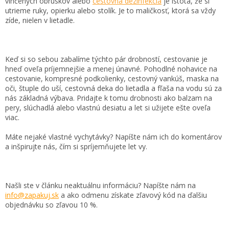
vlhčených obrúskov alebo
cestovná dezinfekcia
je istota, že si
utrieme ruky, opierku alebo stolík. Je to maličkosť, ktorá sa vždy
zíde, nielen v lietadle.
Keď si so sebou zabalíme týchto pár drobností, cestovanie je
hneď oveľa príjemnejšie a menej únavné. Pohodlné nohavice na
cestovanie, kompresné podkolienky, cestovný vankúš, maska na
oči, štuple do uší, cestovná deka do lietadla a fľaša na vodu sú za
nás základná výbava. Pridajte k tomu drobnosti ako balzam na
pery, slúchadlá alebo vlastnú desiatu a let si užijete ešte oveľa
viac.
Máte nejaké vlastné vychytávky? Napíšte nám ich do komentárov
a inšpirujte nás, čím si spríjemňujete let vy.
Našli ste v článku neaktuálnu informáciu? Napíšte nám na
info@zapakuj.sk
a ako odmenu získate zľavový kód na ďalšiu
objednávku so zľavou 10 %.