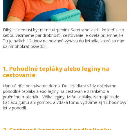
Dlhý let nemusí byť nutne utrpením. Sami sme zistili, že keď si so
sebou vezmeme pár drobností, cestovanie je oveľa príjemnejšie.
Tu je našich 12 tipov na povinnú výbavu do lietadla, ktoré sa nám
už mnohokrát osvedčili.
1. Pohodlné tepláky alebo legíny na
cestovanie
Upnuté rifle nechávame doma. Do lietadla si vždy obliekame
pohodlné tepláky alebo legíny na cestovanie z ľahkého a
pružného materiálu. Miška legíny, Miňo tepláky. Nemajú nikde
tlačiacu gumu ani gombík, a vďaka tomu vydržíme aj 12-hodinový
let v pohodlí.