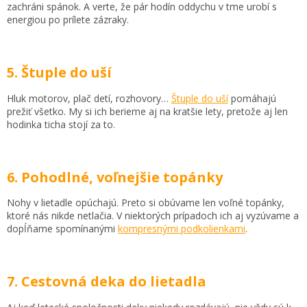
zachráni spánok. A verte, že pár hodín oddychu v tme urobí s
energiou po prílete zázraky.
5. Štuple do uší
Hluk motorov, plač detí, rozhovory…
Štuple do uší
pomáhajú
prežiť všetko. My si ich berieme aj na kratšie lety, pretože aj len
hodinka ticha stojí za to.
6. Pohodlné, voľnejšie topánky
Nohy v lietadle opúchajú. Preto si obúvame len voľné topánky,
ktoré nás nikde netlačia. V niektorých prípadoch ich aj vyzúvame a
dopĺňame spomínanými
kompresnými podkolienkami
.
7. Cestovná deka do lietadla