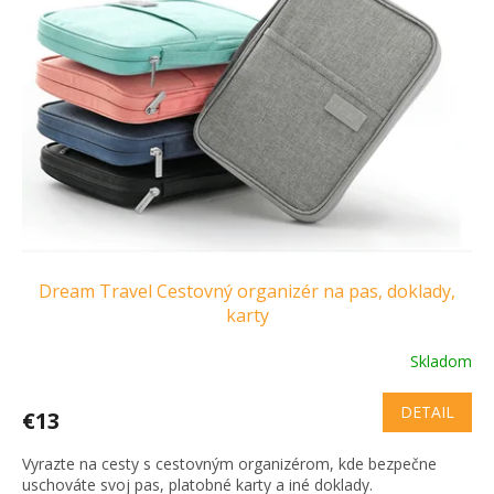
i
k
s
t
p
o
r
v
o
d
u
k
t
o
v
Dream Travel Cestovný organizér na pas, doklady,
karty
Skladom
DETAIL
€13
Vyrazte na cesty s cestovným organizérom, kde bezpečne
uschováte svoj pas, platobné karty a iné doklady.