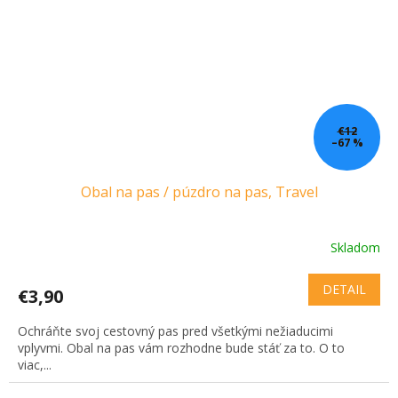
€12
–67 %
Obal na pas / púzdro na pas, Travel
Skladom
DETAIL
€3,90
Ochráňte svoj cestovný pas pred všetkými nežiaducimi
vplyvmi. Obal na pas vám rozhodne bude stáť za to. O to
viac,...