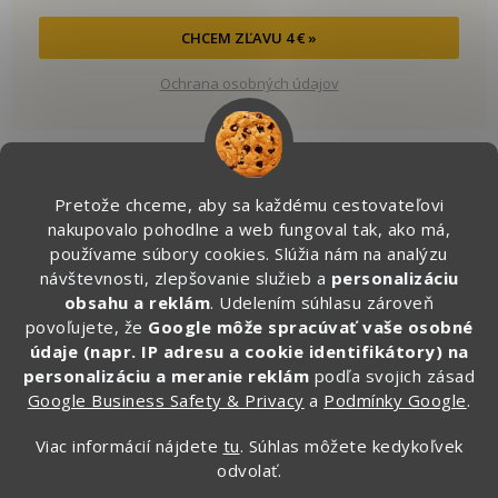
CHCEM ZĽAVU 4 € »
Ochrana osobných údajov
Pretože chceme, aby sa každému cestovateľovi
Kontakt
nakupovalo pohodlne a web fungoval tak, ako má,
používame súbory cookies. Slúžia nám na analýzu
info
@
zapakuj.sk
návštevnosti, zlepšovanie služieb a
personalizáciu
obsahu a reklám
. Udelením súhlasu zároveň
+421 950 887 079 (Po - Pia, 16:00 – 21:00)
povoľujete, že
Google môže spracúvať vaše osobné
Zapakuj.czsk
údaje (napr. IP adresu a cookie identifikátory) na
zapakuj_czsk
personalizáciu a meranie reklám
podľa svojich zásad
Google Business Safety & Privacy
a
Podmínky Google
.
@zapakuj_cz
Viac informácií nájdete
tu
. Súhlas môžete kedykoľvek
odvolať.
Vytvoril Shoptet