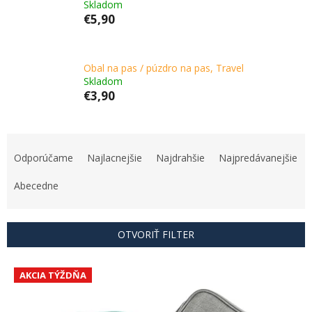
Skladom
€5,90
Obal na pas / púzdro na pas, Travel
Skladom
€3,90
R
a
Odporúčame
Najlacnejšie
Najdrahšie
Najpredávanejšie
d
e
Abecedne
n
i
e
OTVORIŤ FILTER
p
r
V
o
AKCIA TÝŽDŇA
ý
d
p
u