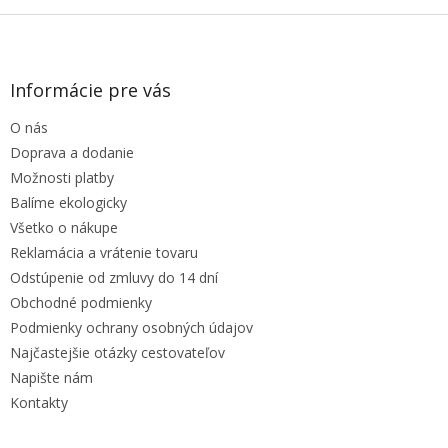
Z
á
p
ä
Informácie pre vás
t
O nás
i
e
Doprava a dodanie
Možnosti platby
Balíme ekologicky
Všetko o nákupe
Reklamácia a vrátenie tovaru
Odstúpenie od zmluvy do 14 dní
Obchodné podmienky
Podmienky ochrany osobných údajov
Najčastejšie otázky cestovateľov
Napište nám
Kontakty