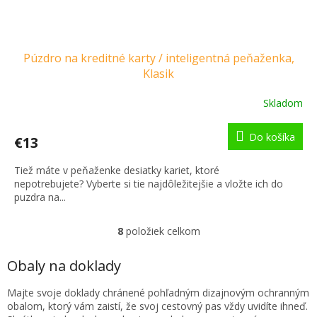
Púzdro na kreditné karty / inteligentná peňaženka,
Klasik
Skladom
Priemerné
hodnotenie
produktu
Do košíka
€13
je
3,6
Tiež máte v peňaženke desiatky kariet, ktoré
z
nepotrebujete? Vyberte si tie najdôležitejšie a vložte ich do
5
puzdra na...
hviezdičiek.
8
položiek celkom
O
v
l
Obaly na doklady
á
d
Majte svoje doklady chránené pohľadným dizajnovým ochranným
a
obalom, ktorý vám zaistí, že svoj cestovný pas vždy uvidíte ihneď.