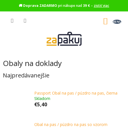
🚚
Doprava ZADARMO
pri nákupe nad
39 €
–
zistiť viac
Prejsť
na
NÁKU
obsah
KOŠÍK
Obaly na doklady
Najpredávanejšie
Passport Obal na pas / púzdro na pas, čierna
Skladom
€5,40
Obal na pas / púzdro na pas so vzorom