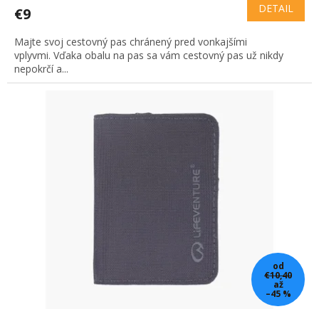
DETAIL
€9
Majte svoj cestovný pas chránený pred vonkajšími
vplyvmi. Vďaka obalu na pas sa vám cestovný pas už nikdy
nepokrčí a...
od
€10,40
až
–45 %