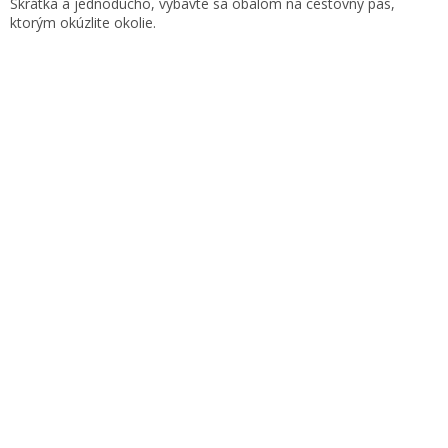
c
Skrátka a jednoducho, vybavte sa obalom na cestovný pas,
i
ktorým okúzlite okolie.
e
p
r
v
k
y
v
ý
p
i
s
u