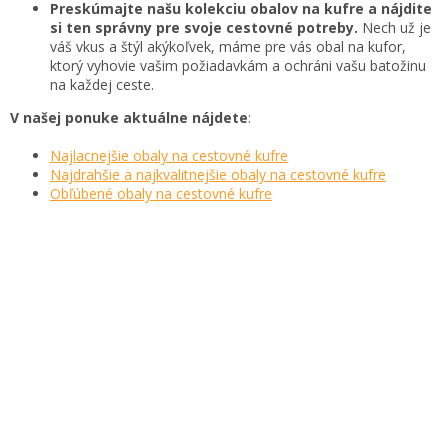
Preskúmajte našu kolekciu obalov na kufre a nájdite
si ten správny pre svoje cestovné potreby.
Nech už je
váš vkus a štýl akýkoľvek, máme pre vás obal na kufor,
ktorý vyhovie vašim požiadavkám a ochráni vašu batožinu
na každej ceste.
V našej ponuke aktuálne nájdete
:
Najlacnejšie obaly na cestovné kufre
Najdrahšie a najkvalitnejšie obaly na cestovné kufre
Obľúbené obaly na cestovné kufre