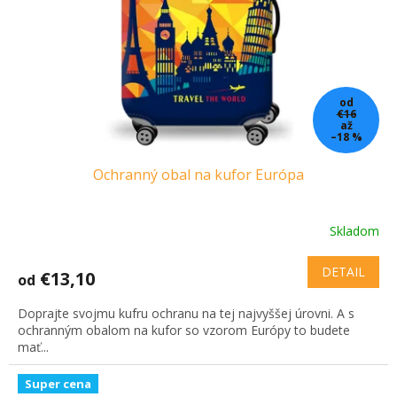
od
€16
až
–18 %
Ochranný obal na kufor Európa
Skladom
Priemerné
hodnotenie
produktu
DETAIL
€13,10
od
je
2,9
Doprajte svojmu kufru ochranu na tej najvyššej úrovni. A s
z
ochranným obalom na kufor so vzorom Európy to budete
5
mať...
hviezdičiek.
Super cena