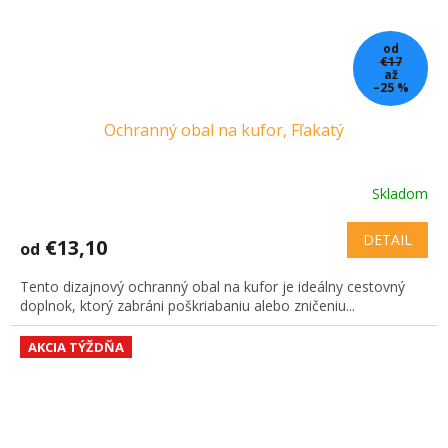
od
€17
až
–25 %
Ochranný obal na kufor, Fľakatý
Skladom
Priemerné
hodnotenie
produktu
DETAIL
€13,10
od
je
3,2
Tento dizajnový ochranný obal na kufor je ideálny cestovný
z
doplnok, ktorý zabráni poškriabaniu alebo zničeniu...
5
hviezdičiek.
AKCIA TÝŽDŇA