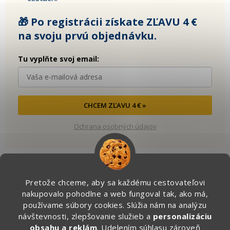
🎁 Po registrácii získate ZĽAVU 4 €
na svoju prvú objednávku.
Tu vyplňte svoj email:
CHCEM ZĽAVU 4 € »
Ochrana osobných údajov
Pretože chceme, aby sa každému cestovateľovi
Kontakt
nakupovalo pohodlne a web fungoval tak, ako má,
používame súbory cookies. Slúžia nám na analýzu
info
@
zapakuj.sk
návštevnosti, zlepšovanie služieb a
personalizáciu
obsahu a reklám
. Udelením súhlasu zároveň
+421 950 887 079 (Po - Pia, 16:00 – 21:00)