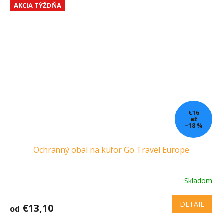
AKCIA TÝŽDŇA
€16
až
–18 %
Ochranný obal na kufor Go Travel Europe
Skladom
DETAIL
€13,10
od