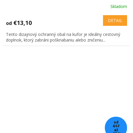
Skladom
DETAIL
€13,10
od
Tento dizajnový ochranný obal na kufor je ideálny cestovný
doplnok, ktorý zabráni poškriabaniu alebo zničeniu...
od
€17
až