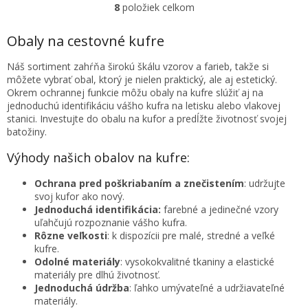
8
položiek celkom
O
v
l
Obaly na cestovné kufre
á
d
Náš sortiment zahŕňa širokú škálu vzorov a farieb, takže si
a
môžete vybrať obal, ktorý je nielen praktický, ale aj estetický.
c
Okrem ochrannej funkcie môžu obaly na kufre slúžiť aj na
i
jednoduchú identifikáciu vášho kufra na letisku alebo vlakovej
e
stanici. Investujte do obalu na kufor a predĺžte životnosť svojej
p
batožiny.
r
v
Výhody našich obalov na kufre:
k
y
Ochrana pred poškriabaním a znečistením
: udržujte
v
svoj kufor ako nový.
ý
Jednoduchá identifikácia:
farebné a jedinečné vzory
p
uľahčujú rozpoznanie vášho kufra.
i
Rôzne veľkosti
: k dispozícii pre malé, stredné a veľké
s
kufre.
u
Odolné materiály
: vysokokvalitné tkaniny a elastické
materiály pre dlhú životnosť.
Jednoduchá údržba
: ľahko umývateľné a udržiavateľné
materiály.