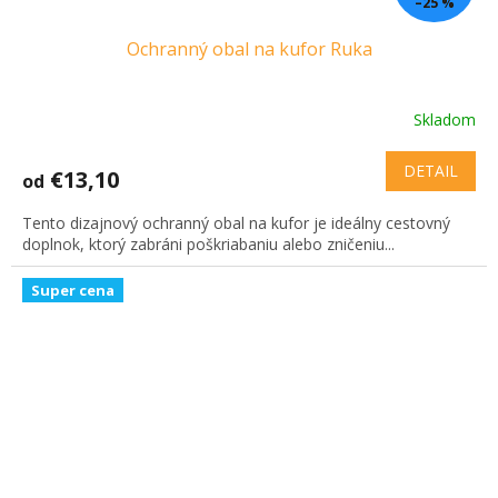
–25 %
Ochranný obal na kufor Ruka
Skladom
DETAIL
€13,10
od
Tento dizajnový ochranný obal na kufor je ideálny cestovný
doplnok, ktorý zabráni poškriabaniu alebo zničeniu...
Super cena