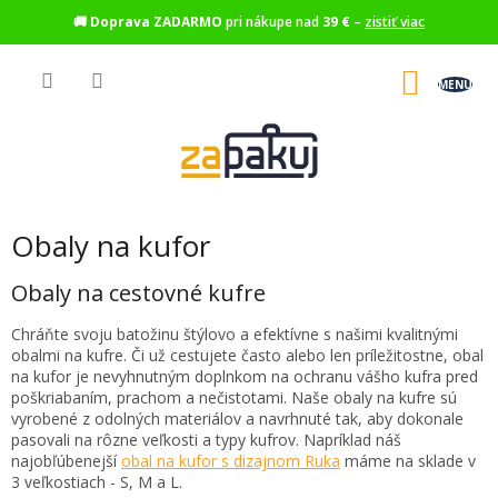
🚚
Doprava ZADARMO
pri nákupe nad
39 €
–
zistiť viac
Prejsť
na
NÁKU
obsah
KOŠÍK
Obaly na kufor
Obaly na cestovné kufre
Chráňte svoju batožinu štýlovo a efektívne s našimi kvalitnými
obalmi na kufre. Či už cestujete často alebo len príležitostne, obal
na kufor je nevyhnutným doplnkom na ochranu vášho kufra pred
poškriabaním, prachom a nečistotami. Naše obaly na kufre sú
vyrobené z odolných materiálov a navrhnuté tak, aby dokonale
pasovali na rôzne veľkosti a typy kufrov. Napríklad náš
najobľúbenejší
obal na kufor s dizajnom Ruka
máme na sklade v
3 veľkostiach - S, M a L.