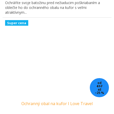
Ochráňte svoje batožinu pred nežiaducim poškriabaním a
oblečte ho do ochranného obalu na kufor s veľmi
atraktívnym...
Super cena
od
€17
až
–25 %
Ochranný obal na kufor I Love Travel