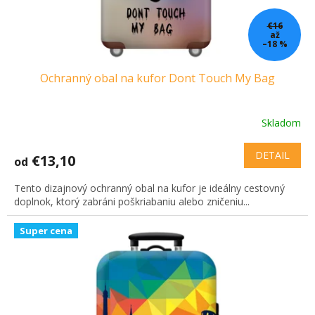
€16
až
–18 %
Ochranný obal na kufor Dont Touch My Bag
Skladom
DETAIL
€13,10
od
Tento dizajnový ochranný obal na kufor je ideálny cestovný
doplnok, ktorý zabráni poškriabaniu alebo zničeniu...
Super cena