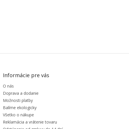
Z
á
p
ä
Informácie pre vás
t
O nás
i
e
Doprava a dodanie
Možnosti platby
Balíme ekologicky
Všetko o nákupe
Reklamácia a vrátenie tovaru