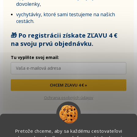
dovolenky,
vychytávky, ktoré sami testujeme na našich
cestách.
🎁 Po registrácii získate ZĽAVU 4 €
na svoju prvú objednávku.
Tu vyplňte svoj email:
CHCEM ZĽAVU 4 € »
Ochrana osobných údajov
Pretože chceme, aby sa každému cestovateľovi
Kontakt