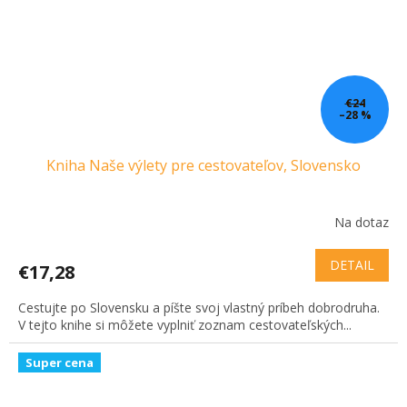
€24
–28 %
Kniha Naše výlety pre cestovateľov, Slovensko
Na dotaz
DETAIL
€17,28
Cestujte po Slovensku a píšte svoj vlastný príbeh dobrodruha.
V tejto knihe si môžete vyplniť zoznam cestovateľských...
Super cena