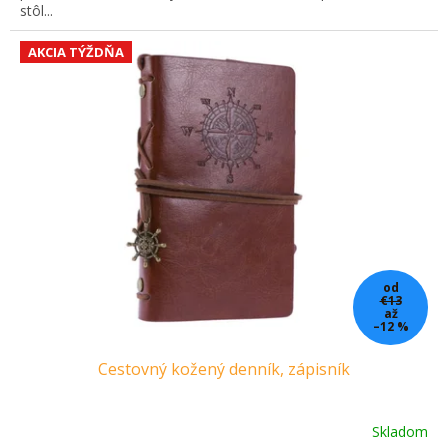
stôl...
AKCIA TÝŽDŇA
od
€13
až
–12 %
Cestovný kožený denník, zápisník
Skladom
Priemerné