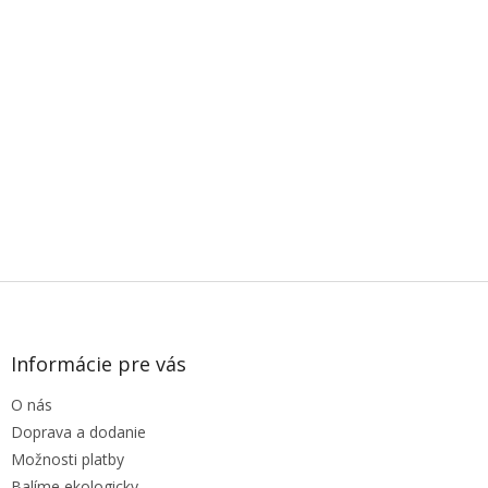
Z
á
p
ä
Informácie pre vás
t
O nás
i
e
Doprava a dodanie
Možnosti platby
Balíme ekologicky