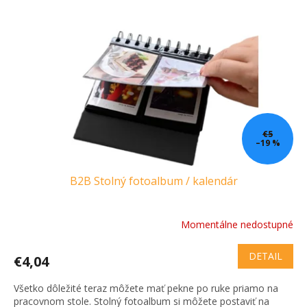
i
k
s
t
p
o
r
v
o
d
u
k
t
o
€5
–19 %
v
B2B Stolný fotoalbum / kalendár
Momentálne nedostupné
DETAIL
€4,04
Všetko dôležité teraz môžete mať pekne po ruke priamo na
pracovnom stole. Stolný fotoalbum si môžete postaviť na