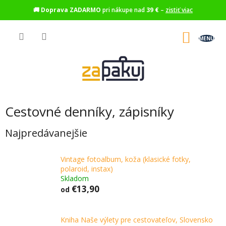
🚚
Doprava ZADARMO
pri nákupe nad
39 €
–
zistiť viac
Prejsť
na
NÁKU
obsah
KOŠÍK
Cestovné denníky, zápisníky
Najpredávanejšie
Vintage fotoalbum, koža (klasické fotky,
polaroid, instax)
Skladom
€13,90
od
Kniha Naše výlety pre cestovateľov, Slovensko