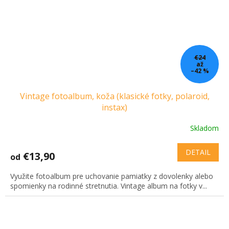
€24
až
–42 %
Vintage fotoalbum, koža (klasické fotky, polaroid,
instax)
Skladom
Priemerné
hodnotenie
produktu
DETAIL
€13,90
od
je
3,6
Využite fotoalbum pre uchovanie pamiatky z dovolenky alebo
z
spomienky na rodinné stretnutia. Vintage album na fotky v...
5
hviezdičiek.