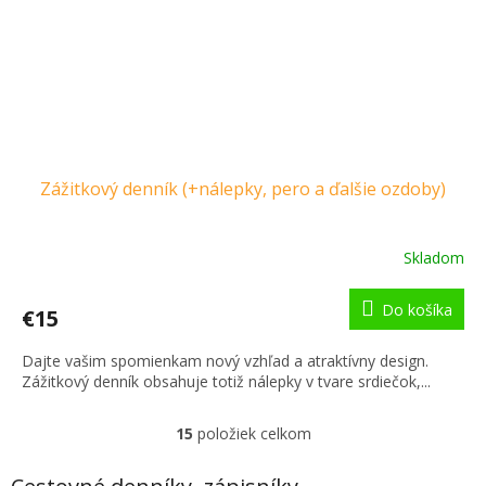
Zážitkový denník (+nálepky, pero a ďalšie ozdoby)
Skladom
Do košíka
€15
Dajte vašim spomienkam nový vzhľad a atraktívny design.
Zážitkový denník obsahuje totiž nálepky v tvare srdiečok,...
15
položiek celkom
O
v
l