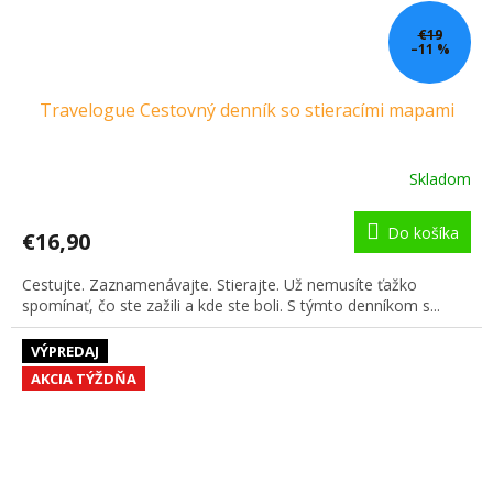
€19
–11 %
Travelogue Cestovný denník so stieracími mapami
Skladom
Do košíka
€16,90
Cestujte. Zaznamenávajte. Stierajte. Už nemusíte ťažko
spomínať, čo ste zažili a kde ste boli. S týmto denníkom s...
VÝPREDAJ
AKCIA TÝŽDŇA