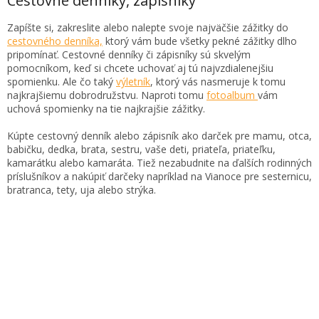
Cestovné denníky, zápisníky
á
d
Zapíšte si, zakreslite alebo nalepte svoje najväčšie zážitky do
a
cestovného denníka,
ktorý vám bude všetky pekné zážitky dlho
c
pripomínať. Cestovné denníky či zápisníky sú skvelým
i
pomocníkom, keď si chcete uchovať aj tú najvzdialenejšiu
e
spomienku. Ale čo taký
výletník
, ktorý vás nasmeruje k tomu
p
najkrajšiemu dobrodružstvu. Naproti tomu
fotoalbum
vám
r
uchová spomienky na tie najkrajšie zážitky.
v
k
Kúpte cestovný denník alebo zápisník ako darček pre mamu, otca,
y
babičku, dedka, brata, sestru, vaše deti, priateľa, priateľku,
v
kamarátku alebo kamaráta. Tiež nezabudnite na ďalších rodinných
ý
príslušníkov a nakúpiť darčeky napríklad na Vianoce pre sesternicu,
p
bratranca, tety, uja alebo strýka.
i
s
u