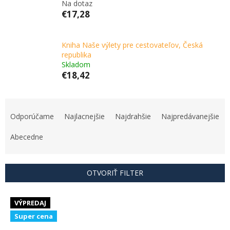
Na dotaz
€17,28
Kniha Naše výlety pre cestovateľov, Česká
republika
Skladom
€18,42
R
a
Odporúčame
Najlacnejšie
Najdrahšie
Najpredávanejšie
d
e
Abecedne
n
i
e
OTVORIŤ FILTER
p
r
V
o
VÝPREDAJ
ý
d
Super cena
p
u