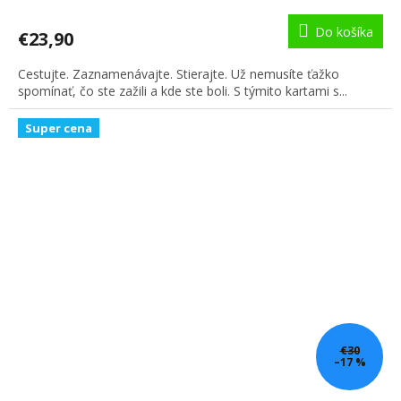
Do košíka
€23,90
Cestujte. Zaznamenávajte. Stierajte. Už nemusíte ťažko
spomínať, čo ste zažili a kde ste boli. S týmito kartami s...
Super cena
€30
–17 %