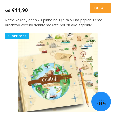
hodnotenie
produktu
DETAIL
€11,90
od
je
2,8
Retro kožený denník s plniteľnou špirálou na papier. Tento
z
vreckový kožený denník môžete použiť ako zápisník,...
5
hviezdičiek.
Super cena
€25
–24 %