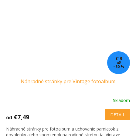
€15
až
–50 %
Náhradné stránky pre Vintage fotoalbum
Skladom
DETAIL
€7,49
od
Náhradné stránky pre fotoalbum a uchovanie pamiatok z
dovolenky alebo spomienok na rodinné stretnutia. Vintage