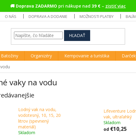
🚚
Doprava ZADARMO
pri nákupe nad
39 €
–
zistiť viac
O NÁS
DOPRAVA A DODANIE
MOŽNOSTI PLATBY
BALÍ
HĽADAŤ
Batožiny
Organizéry
Kempovanie a turistika
Darček
 vodu
né vaky na vodu
redávanejšie
Lodný vak na vodu,
Lifeventure Lod
vodotesný, 10, 15, 20
vak, ultraľahký
litrov (spevnený
Skladom
materiál)
€10,25
od
Skladom