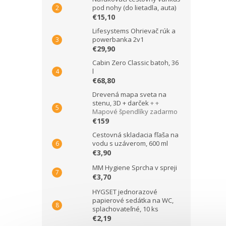
pod nohy (do lietadla, auta)
€15,10
Lifesystems Ohrievač rúk a
powerbanka 2v1
€29,90
Cabin Zero Classic batoh, 36
l
€68,80
Drevená mapa sveta na
stenu, 3D + darček
+ +
Mapové špendlíky zadarmo
€159
Cestovná skladacia fľaša na
vodu s uzáverom, 600 ml
€3,90
MM Hygiene Sprcha v spreji
€3,70
HYGSET jednorazové
papierové sedátka na WC,
splachovateľné, 10 ks
€2,19