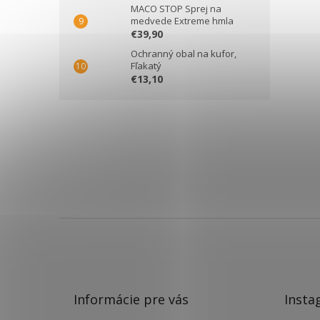
MACO STOP Sprej na
medvede Extreme hmla
€39,90
Ochranný obal na kufor,
Fľakatý
€13,10
Z
á
p
ä
t
Informácie pre vás
Insta
i
e