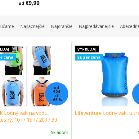
€9,90
od
rúčame
Najlacnejšie
Najdrahšie
Najpredávanejšie
Abecedn
EDAJ
VÝPREDAJ
r cena
Super cena
od
€24
až
–66 %
K Lodný vak na vodu,
Lifeventure Lodný vak, ultr
sný, 10 l / 15 l / 20 l / 30 l
Skladom
erné