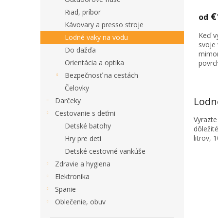
hodno
produ
Riad, príbor
€
od
je
Kávovary a presso stroje
3,0
Keď v
z
Lodné vaky na vodu
svoje 
5
Do dažďa
mimor
hviezd
Orientácia a optika
povrch
Bezpečnosť na cestách
Čelovky
Lodn
Darčeky
Cestovanie s deťmi
Vyrazte
Detské batohy
dôležit
litrov, 1
Hry pre deti
Detské cestovné vankúše
Zdravie a hygiena
Elektronika
Spanie
Oblečenie, obuv