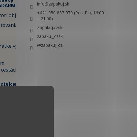
távky
info
@
zapakuj.sk
ZADARMO✈️
+421 950 887 079 (Po - Pia, 16:00
orí objavia:
– 21:00)
stovania,
Zapakuj.czsk
zapakuj_czsk
@zapakuj_cz
krátke výlety
ami
 cestách.
 získate
ju prvú