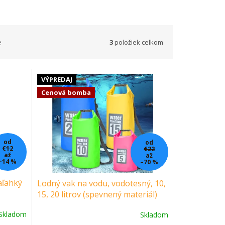
3
položiek celkom
e
VÝPREDAJ
Cenová bomba
od
od
€12
€22
až
až
–14 %
–70 %
aľahký
Lodný vak na vodu, vodotesný, 10,
15, 20 litrov (spevnený materiál)
Skladom
Skladom