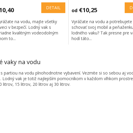
tenie
ktu
DETAIL
D
10,40
€10,25
od
yrážate na vodu, majte všetky
Vyrážate na vodu a potrebujete 
veci v bezpečí. Lodný vak s
schovať svoj mobil a peňaženk
iadne kvalitným vodeodolným
lodného vaku? Tak presne pre v
ičiek.
om to...
hodí táto...
O
v
é vaky na vodu
l
á
 s partiou na vodu plnohodnotne vybavení. Vezmite si so sebou aj vo
d
é. Lodný vak je totiž najlepším pomocníkom v každom vlhkom prostre
a
0 litrov, 15 litrov, 20 litrov aj 30 litrov.
c
i
e
p
r
v
k
y
v