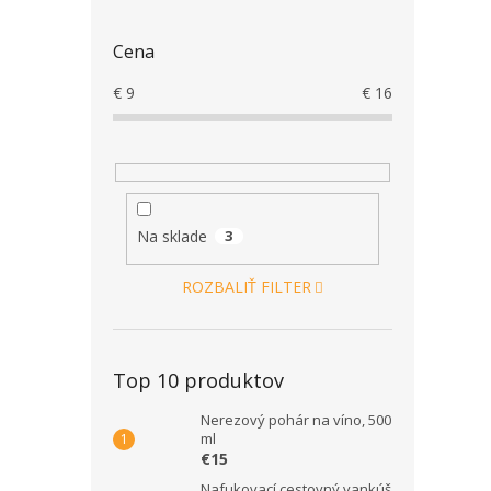
Cena
€
9
€
16
Na sklade
3
ROZBALIŤ FILTER
Top 10 produktov
Nerezový pohár na víno, 500
ml
€15
Nafukovací cestovný vankúš