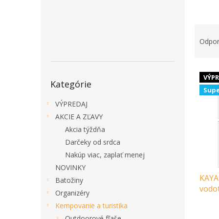
R
a
Odpo
d
e
V
n
Preskočiť
VÝPR
ý
i
Kategórie
kategórie
Supe
p
e
i
p
VÝPREDAJ
s
r
AKCIE A ZĽAVY
p
o
Akcia týždňa
r
d
Darčeky od srdca
o
u
Nakúp viac, zaplať menej
d
k
u
t
NOVINKY
KAYA
k
o
Batožiny
vodote
t
v
Organizéry
o
Kempovanie a turistika
v
Priem
Outdoorové fľaše