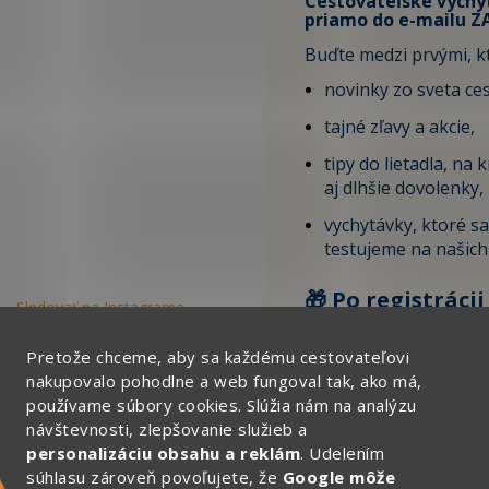
Cestovateľské vychy
priamo do e-mailu 
Buďte medzi prvými, kt
novinky zo sveta ce
tajné zľavy a akcie,
tipy do lietadla, na 
aj dlhšie dovolenky,
vychytávky, ktoré s
testujeme na našich
🎁 Po registrácii
Sledovať na Instagrame
ZĽAVU 4 € na svo
objednávku.
Pretože chceme, aby sa každému cestovateľovi
nakupovalo pohodlne a web fungoval tak, ako má,
používame súbory cookies. Slúžia nám na analýzu
Tu vyplňte svoj email:
návštevnosti, zlepšovanie služieb a
personalizáciu obsahu a reklám
. Udelením
súhlasu zároveň povoľujete, že
Google môže