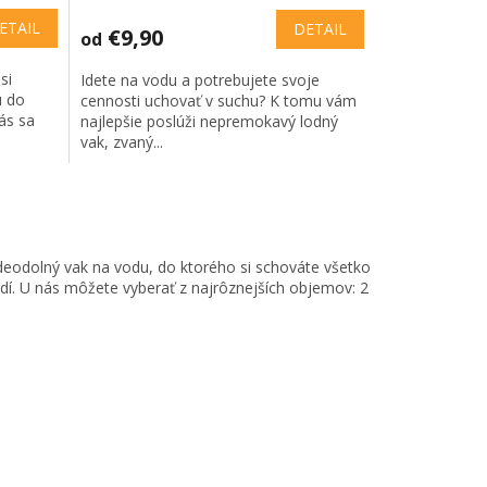
ETAIL
DETAIL
€9,90
od
si
Idete na vodu a potrebujete svoje
u do
cennosti uchovať v suchu? K tomu vám
ás sa
najlepšie poslúži nepremokavý lodný
vak, zvaný...
deodolný vak na vodu, do ktorého si schováte všetko
dí. U nás môžete vyberať z najrôznejších objemov: 2