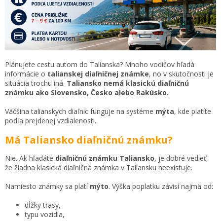
Plánujete cestu autom do Talianska? Mnoho vodičov hľadá
informácie o
talianskej diaľničnej známke
, no v skutočnosti je
situácia trochu iná.
Taliansko nemá klasickú diaľničnú
známku ako Slovensko, Česko alebo Rakúsko.
Väčšina talianskych diaľnic funguje na systéme
mýta
, kde platíte
podľa prejdenej vzdialenosti.
Má Taliansko diaľničnú známku?
Nie. Ak hľadáte
diaľničnú známku Taliansko
, je dobré vedieť,
že žiadna klasická diaľničná známka v Taliansku neexistuje.
Namiesto známky sa platí
mýto
. Výška poplatku závisí najmä od:
dĺžky trasy,
typu vozidla,