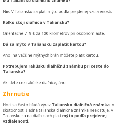
Má Taliansko diaľničnú známku?
Nie. V Taliansku sa platí mýto podľa prejdenej vzdialenosti.
Koľko stojí diaľnica v Taliansku?
Orientačne 7–9 € za 100 kilometrov pri osobnom aute.
Dá sa mýto v Taliansku zaplatiť kartou?
Áno, na väčšine mýtnych brán môžete platiť kartou.
Potrebujem rakúsku diaľničnú známku pri ceste do
Talianska?
Ak idete cez rakúske diaľnice, áno.
Zhrnutie
Hoci sa často hľadá výraz
Taliansko diaľničná známka
, v
skutočnosti žiadna talianska diaľničná známka neexistuje. V
Taliansku sa na diaľniciach platí
mýto podľa prejdenej
vzdialenosti
.