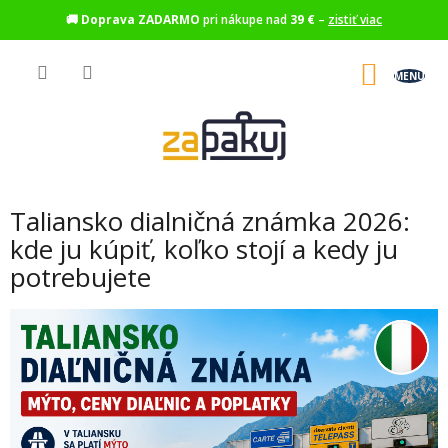
🚚
Doprava ZADARMO
pri nákupe nad
39 €
–
zistiť viac
Prejsť
na
NÁKU
obsah
KOŠÍK
Taliansko dialničná známka 2026:
kde ju kúpiť, koľko stojí a kedy ju
potrebujete