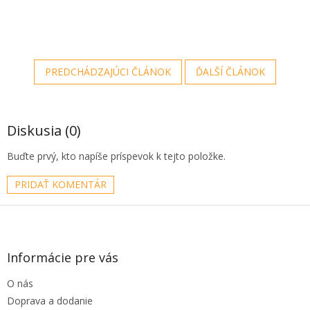
PREDCHÁDZAJÚCI ČLÁNOK
ĎALŠÍ ČLÁNOK
Diskusia (0)
Buďte prvý, kto napíše príspevok k tejto položke.
PRIDAŤ KOMENTÁR
Z
á
p
ä
Informácie pre vás
t
O nás
i
e
Doprava a dodanie