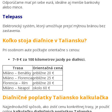
Odporúčame mať pri sebe eurá, ideálne aj menšie bankovky
alebo mince.
Telepass
Elektronický systém, ktorý umožňuje prejsť mýtnou bránou bez
zastavenia.
Koľko stoja diaľnice v Taliansku?
Pri osobnom aute počítajte orientačne s cenou:
7–9 € za 100 kilometrov jazdy po diaľnici.
Trasa
Orientačná cena
Miláno – Benátky
približne 20 €
Miláno – Florencia
približne 25 €
Florencia – Rím
približne 20 €
Miláno – Neapol
okolo 60 €
Diaľničné poplatky Taliansko kalkulačka
Najjednoduchší spôsob, ako zistiť cenu konkrétnej trasy, je použiť
online
kalkulačku diaľničných poplatkov Taliansko
.