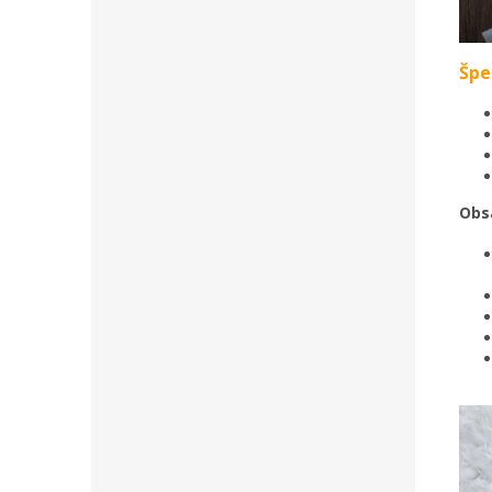
Špe
Obs