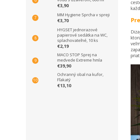
cest
€3,90
každ
MM Hygiene Sprcha v spreji
Pre
€3,70
HYGSET jednorazové
Diza
papierové sedátka na WC,
ktor
splachovateľné, 10 ks
veľm
€2,19
zapa
MACO STOP Sprej na
pria
medvede Extreme hmla
€39,90
Ochranný obal na kufor,
Fľakatý
€13,10