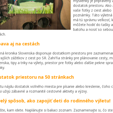
myšlienky je pripravený 
dostatok priestoru. Ako 
vaše fotky z ciest alebo
poznámky. Táto výletná 
má tú správnu veľkosť, k
môžete hodiť do tašky 
batohu a nosiť so sebou
ách.
ava aj na cestách
tná kronika Slovenska disponuje dostatkom priestoru pre zaznamenan
rajších zážitkov z ciest po SR. Zahŕňa stránky pre plánovanie cesty, 
enska, tipy a triky na výlety, priestor pre fotky alebo ďalšie pekne sp
nky.
tatok priestoru na 50 stránkach
 tu nájdu dostatok voľného miesta pre písanie alebo kreslenie, čoho c
 si užijú zábavné a rozmanité cestovné aktivity a výzvy.
elý spôsob, ako zapojiť deti do rodinného výletu!
šte, kam idete. Naplánujte si baliaci zoznam. Zaznamenajte si, čo ste 