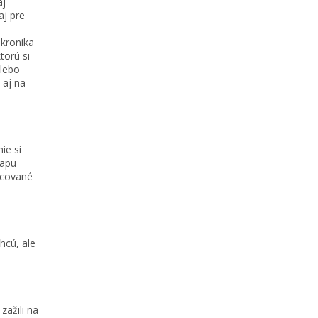
aj
aj pre
kronika
torú si
alebo
 aj na
ie si
mapu
racované
hcú, ale
zažili na