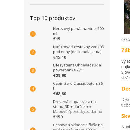
Top 10 produktov
Nerezový pohár na víno, 500
ml
€15
cest
Nafukovací cestovný vankúš
Záb
pod nohy (do lietadla, auta)
€15,10
Výle
Lifesystems Ohrievač rúk a
najk
powerbanka 2v1
Slov
€29,90
strá
Cabin Zero Classic batoh, 36
Dos
l
€68,80
Deti
Drevená mapa sveta na
tiež
stenu, 3D + darček
+ +
Mapové špendlíky zadarmo
Skv
€159
Cestovná skladacia fľaša na
Napí
vodu s uzáverom, 600 ml