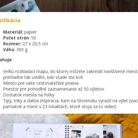
cifikácia
Materiál:
papier
Počet strán
: 50
Rozmer:
27 x 20,5 cm
Váha
: 300 g
ahuje
:
Veľkú rozkladací mapu, do ktorej môžete zakresliť navštívené miest
prehľadne tak uvidíte, kde všade ste boli
Miesto pre vaše cestovateľské priania
Priestor pre pohodlné zaznamenanie až 50 výletov
Dostatok miesta na fotky
Tipy, triky a ďalšia inšpirácia, kam na Slovensku vyraziť na výlet (vi
pamiatok a miest v 23 lokalitách, ktoré stoja za to vidieť)