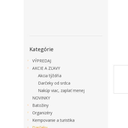
Preskočiť
Kategórie
kategórie
VÝPREDAJ
AKCIE A ZĽAVY
Akcia týždňa
Darčeky od srdca
Nakúp viac, zaplať menej
NOVINKY
Batožiny
Organizéry
Kempovanie a turistika
Darčeky