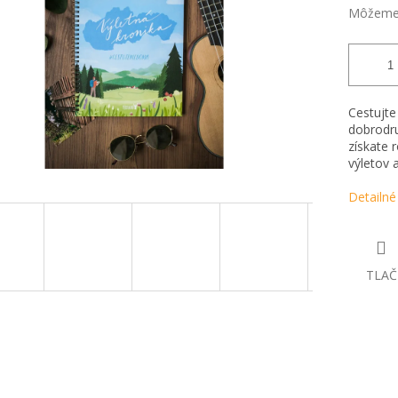
Môžeme 
Cestujte
dobrodru
získate 
výletov a
Detailné
TLAČ