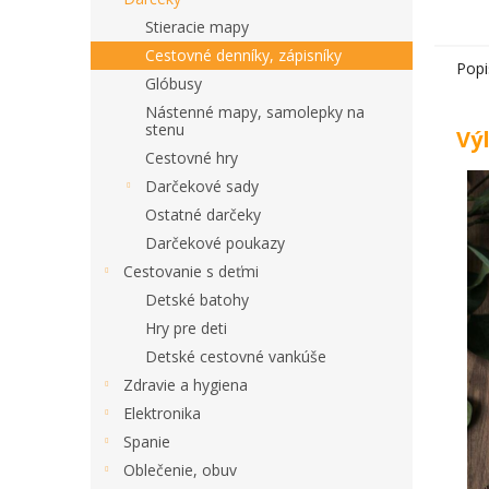
Stieracie mapy
Cestovné denníky, zápisníky
Popi
Glóbusy
Nástenné mapy, samolepky na
stenu
Vý
Cestovné hry
Darčekové sady
Ostatné darčeky
Darčekové poukazy
Cestovanie s deťmi
Detské batohy
Hry pre deti
Detské cestovné vankúše
Zdravie a hygiena
Elektronika
Spanie
Oblečenie, obuv