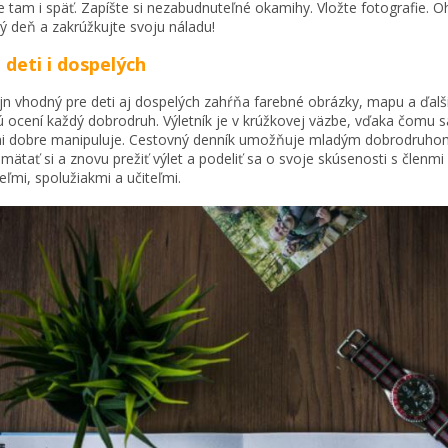
e tam i späť. Zapíšte si nezabudnuteľné okamihy. Vložte fotografie. 
ý deň a zakrúžkujte svoju náladu!
 deti i dospelých
jn vhodný pre deti aj dospelých zahŕňa farebné obrázky, mapu a ďalši
ú ocení každý dobrodruh. Výletník je v krúžkovej väzbe, vďaka čomu s
i dobre manipuluje. Cestovný denník umožňuje mladým dobrodruho
mätať si a znovu prežiť výlet a podeliť sa o svoje skúsenosti s členmi 
teľmi, spolužiakmi a učiteľmi.