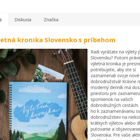
s
Diskusia
Značka
letná kronika Slovensko s príbehom
Radi vyrážate na výlety 
Slovensku? Potom práve
výletná kronika je presn
potrebujete, aby ste si
zaznamenali svoje nové
dobrodružstvá! Krásne 
moderný denník má dos
priestoru pre zaznamen
spomienok na vašich
dobrodružných cestách.
ho k zaznamenávaniu sv
dobrodružstiev na nieko
krátkych výletov alebo 
putovanie a objavovanie
Slovenska. Pre vaše aktiv