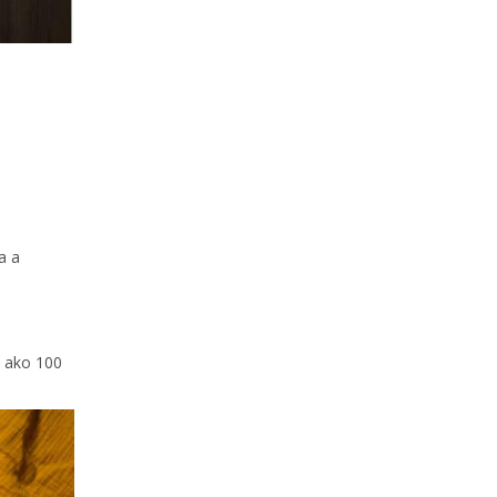
a a
ac ako 100