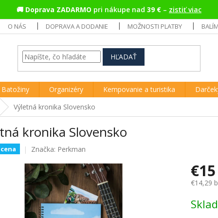
🚚
Doprava ZADARMO
pri nákupe nad
39 €
–
zistiť viac
O NÁS
DOPRAVA A DODANIE
MOŽNOSTI PLATBY
BALÍ
HĽADAŤ
Batožiny
Organizéry
Kempovanie a turistika
Darček
Výletná kronika Slovensko
tná kronika Slovensko
Značka:
Perkman
 cena
€15
€14,29 
Jednotk
Skla
cena: