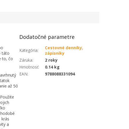
Dodatočné parametre
Cestovné denníky,
po
Kategória
:
zápisníky
 táto
e to, čo
Záruka
:
2 roky
Hmotnosť
:
0.14 kg
EAN
:
9788088331094
navrhnutý
tatok
anie až 50
 Použite
ojich
ľko
dlhodobé
 krás
ity a