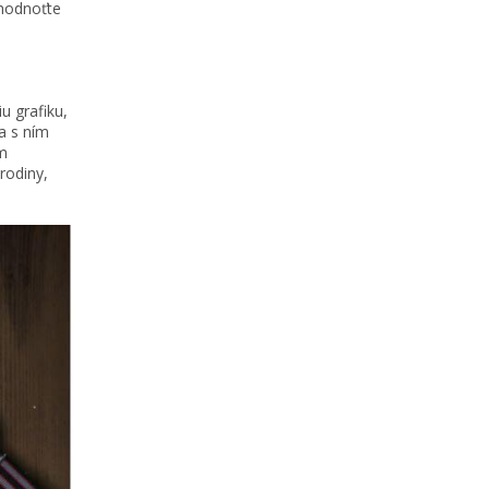
Ohodnoťte
u grafiku,
a s ním
m
rodiny,