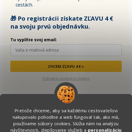
cestách.
🎁 Po registrácii získate ZĽAVU 4 €
na svoju prvú objednávku.
Tu vyplňte svoj email:
CHCEM ZĽAVU 4 € »
Ochrana osobných údajov
Pretože chceme, aby sa každému cestovateľovi
Kontakt
nakupovalo pohodlne a web fungoval tak, ako má,
používame súbory cookies. Slúžia nám na analýzu
info
@
zapakuj.sk
návštevnosti, zlepšovanie služieb a
personalizáciu