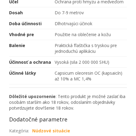
Účel
Ochrana proti hmyzu a medveďom
Dosah
Do 7-9 metrov
Doba účinnosti
Dlhotrvajúci účinok
Vhodné pre
Použitie na oblečenie a kožu
Balenie
Praktická fľaštička s tryskou pre
jednoduchú aplikáciu
Účinnosť a ochrana
Vysoká (sila 2 000 000 SHU)
Účinné látky
Capsicum oleoresin OC (kapsaicín)
až 10% a MC 1,4%
Dôležité upozornenie
: Tento produkt je možné zaslať iba
osobám starším ako 18 rokov, odoslaním objednávky
potvrdzujete dovŕšenie 18 rokov.
Dodatočné parametre
Kategória
:
Núdzové situácie