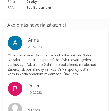
Záruka
:
2 roky
EAN
:
Zvoľte variant
Anna
A
Hodnotenie obchodu je 5 z 5 hviezdičiek.
23.6.2023
Objednané vankúše do auta pod nohy prišli do 3 dní.
Nečakala som takú expresnú dodávku tovaru. Jeden
vankúš vyfučal, ale do 2 dní, a to bol víkend, mi obchod
Zapakuj.sk poslal nový vankúš. Veľká spokojnosť a
komunikácia ohľadom reklamácie. Ďakujem.
Peter
P
Hodnotenie obchodu je 5 z 5 hviezdičiek.
10.9.2022
Hodnotenie obchodu je 5 z 5 hviezdičiek.
5.3.2022