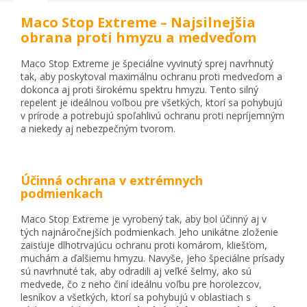
Maco Stop Extreme – Najsilnejšia
obrana proti hmyzu a medveďom
Maco Stop Extreme je špeciálne vyvinutý sprej navrhnutý
tak, aby poskytoval maximálnu ochranu proti medveďom a
dokonca aj proti širokému spektru hmyzu. Tento silný
repelent je ideálnou voľbou pre všetkých, ktorí sa pohybujú
v prírode a potrebujú spoľahlivú ochranu proti nepríjemným
a niekedy aj nebezpečným tvorom.
Účinná ochrana v extrémnych
podmienkach
Maco Stop Extreme je vyrobený tak, aby bol účinný aj v
tých najnáročnejších podmienkach. Jeho unikátne zloženie
zaisťuje dlhotrvajúcu ochranu proti komárom, kliešťom,
muchám a ďalšiemu hmyzu. Navyše, jeho špeciálne prísady
sú navrhnuté tak, aby odradili aj veľké šelmy, ako sú
medvede, čo z neho činí ideálnu voľbu pre horolezcov,
lesníkov a všetkých, ktorí sa pohybujú v oblastiach s