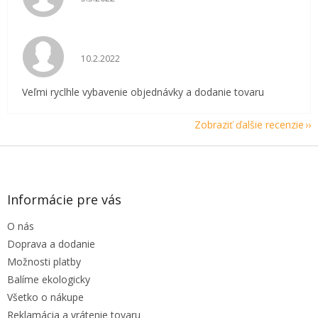
Hodnotenie obchodu je 5 z 5 hviezdičiek.
10.2.2022
Veľmi ryclhle vybavenie objednávky a dodanie tovaru
Zobraziť ďalšie recenzie
Z
á
p
ä
Informácie pre vás
t
O nás
i
e
Doprava a dodanie
Možnosti platby
Balíme ekologicky
Všetko o nákupe
Reklamácia a vrátenie tovaru