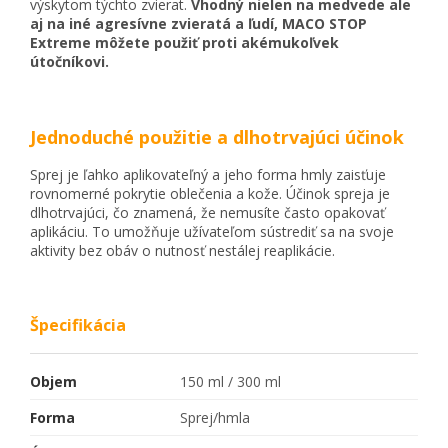
výskytom týchto zvierat.
Vhodný nielen na medvede ale
aj na iné agresívne zvieratá a ľudí, MACO STOP
Extreme môžete použiť proti akémukoľvek
útočníkovi.
Jednoduché použitie a dlhotrvajúci účinok
Sprej je ľahko aplikovateľný a jeho forma hmly zaisťuje
rovnomerné pokrytie oblečenia a kože. Účinok spreja je
dlhotrvajúci, čo znamená, že nemusíte často opakovať
aplikáciu. To umožňuje užívateľom sústrediť sa na svoje
aktivity bez obáv o nutnosť nestálej reaplikácie.
Špecifikácia
Objem
150 ml / 300 ml
Forma
Sprej/hmla