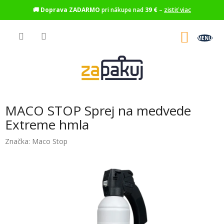
🚚
Doprava ZADARMO
pri nákupe nad
39 €
–
zistiť viac
Prejsť
na
NÁKU
obsah
KOŠÍK
MACO STOP Sprej na medvede
Extreme hmla
Značka:
Maco Stop