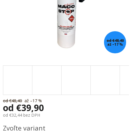
od €48,40
až –17 %
od €48,40
až –17 %
od
€39,90
od
€32,44
bez DPH
Jednotková
Zvoľte variant
cena: