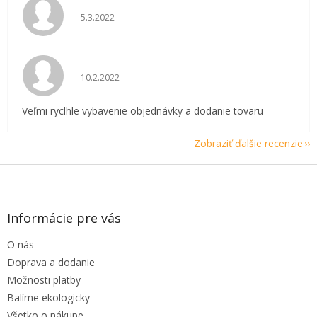
Hodnotenie obchodu je 5 z 5 hviezdičiek.
5.3.2022
Hodnotenie obchodu je 5 z 5 hviezdičiek.
10.2.2022
Veľmi ryclhle vybavenie objednávky a dodanie tovaru
Zobraziť ďalšie recenzie
Z
á
p
ä
Informácie pre vás
t
O nás
i
e
Doprava a dodanie
Možnosti platby
Balíme ekologicky
Všetko o nákupe