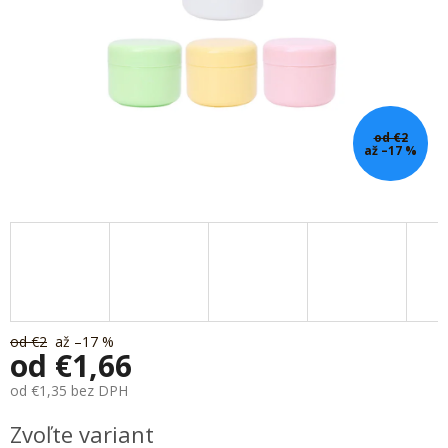
od €2
až –17 %
od €2
až –17 %
od
€1,66
od
€1,35
bez DPH
Jednotková
Zvoľte variant
cena: