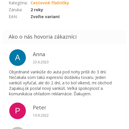
Kategória
:
Cestovné fľaštičky
Záruka
:
2 roky
EAN
:
Zvoľte variant
Anna
A
Hodnotenie obchodu je 5 z 5 hviezdičiek.
23.6.2023
Objednané vankúše do auta pod nohy prišli do 3 dní.
Nečakala som takú expresnú dodávku tovaru. Jeden
vankúš vyfučal, ale do 2 dní, a to bol víkend, mi obchod
Zapakuj.sk poslal nový vankúš. Veľká spokojnosť a
komunikácia ohľadom reklamácie. Ďakujem.
Peter
P
Hodnotenie obchodu je 5 z 5 hviezdičiek.
10.9.2022