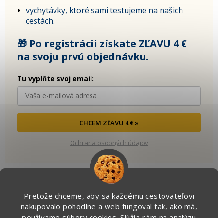
vychytávky, ktoré sami testujeme na našich
cestách.
🎁 Po registrácii získate ZĽAVU 4 €
na svoju prvú objednávku.
Tu vyplňte svoj email:
CHCEM ZĽAVU 4 € »
Ochrana osobných údajov
Pretože chceme, aby sa každému cestovateľovi
Kontakt
nakupovalo pohodlne a web fungoval tak, ako má,
používame súbory cookies. Slúžia nám na analýzu