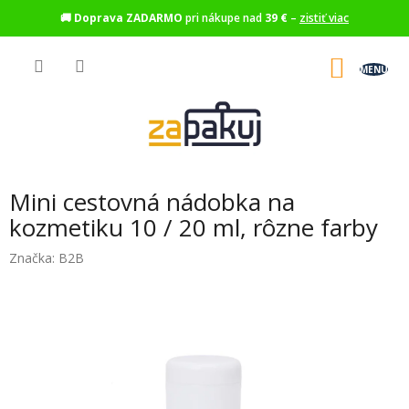
🚚
Doprava ZADARMO
pri nákupe nad
39 €
–
zistiť viac
Prejsť
na
NÁKU
obsah
KOŠÍK
Mini cestovná nádobka na
kozmetiku 10 / 20 ml, rôzne farby
Značka:
B2B