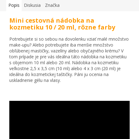
Popis
Diskusia
Značka
Mini cestovná nádobka na
kozmetiku 10 / 20 ml, rôzne farby
Potrebujete si so sebou na dovolenku vziať malé množstvo
make-upu? Alebo potrebujete iba menšie množstvo
obľúbenej mastičky, vazelíny alebo obyčajného krému? V
tom prípade je pre vás ideálna táto nádobka na kozmetiku
s objemom 10 ml alebo 20 ml. Nádobka na kozmetiku
veľkostne 2,5 x 3,5 cm (10 ml) alebo 4 x 3 cm (20 ml) je
ideálna do kozmetickej taštičky. Páni ju ocenia na
uskladnenie gélu na vlasy.