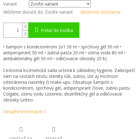
Variant
Môžeme doručiť do:
Zvoľte variant
Možnosti doručenia
Pridať do košíka
• šampón s kondicionérom 2v1 50 m • sprchový gél 50 ml •
antiperspirant 50 ml • zubná pasta 20 ml • ústna voda 80 ml •
antibakteriálny gél 50 ml • odličovacie obrúsky 25 ks
Cestovná kozmetická sada určená k základnej hygiene. Zabezpečí
vám na cestách istotu sterility rúk, zubov, úst aj možnosť
odstránenia riasenky či make-upu. Obsahuje šampón s
kondicionérom, sprchový gél, antiperspirant Dove, zubnú pastu
Colgate, ústnu vodu Listerine, dezinfekčný gél a odličovacie
obrúsky Linteo.
Detailné informácie
OPÝTAŤ SA
ZDIEĽAŤ