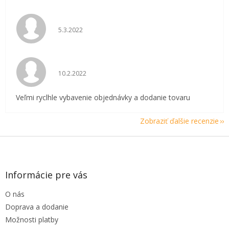
Hodnotenie obchodu je 5 z 5 hviezdičiek.
5.3.2022
Hodnotenie obchodu je 5 z 5 hviezdičiek.
10.2.2022
Veľmi ryclhle vybavenie objednávky a dodanie tovaru
Zobraziť ďalšie recenzie
Z
á
p
ä
Informácie pre vás
t
O nás
i
e
Doprava a dodanie
Možnosti platby