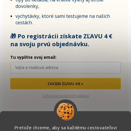
dovolenky,
vychytávky, ktoré sami testujeme na našich
cestách.
🎁 Po registrácii získate ZĽAVU 4 €
na svoju prvú objednávku.
Tu vyplňte svoj email:
CHCEM ZĽAVU 4 € »
Ochrana osobných údajov
Pretože chceme, aby sa každému cestovateľovi