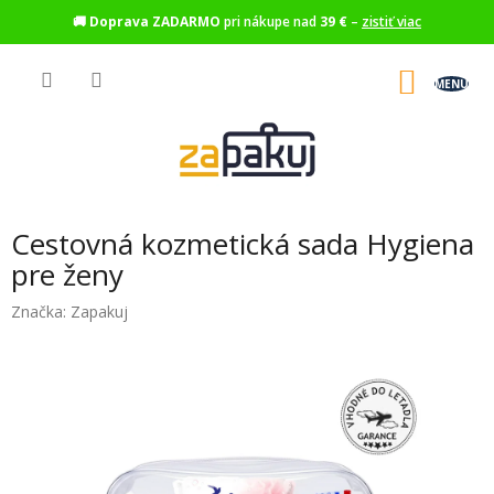
🚚
Doprava ZADARMO
pri nákupe nad
39 €
–
zistiť viac
Prejsť
na
NÁKU
obsah
KOŠÍK
Cestovná kozmetická sada Hygiena
pre ženy
Značka:
Zapakuj