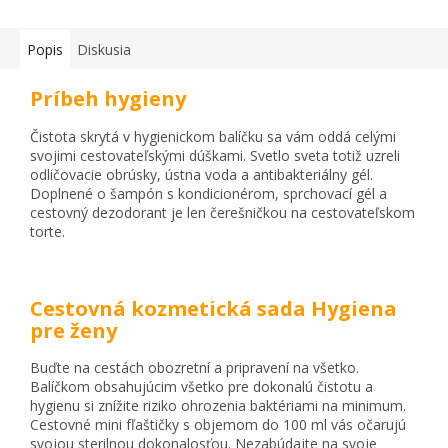
Popis
Diskusia
Príbeh hygieny
Čistota skrytá v hygienickom balíčku sa vám oddá celými
svojimi cestovateľskými dúškami. Svetlo sveta totiž uzreli
odličovacie obrúsky, ústna voda a antibakteriálny gél.
Doplnené o šampón s kondicionérom, sprchovací gél a
cestovný dezodorant je len čerešničkou na cestovateľskom
torte.
Cestovná kozmetická sada Hygiena
pre ženy
Buďte na cestách obozretní a pripravení na všetko.
Balíčkom obsahujúcim všetko pre dokonalú čistotu a
hygienu si znížite riziko ohrozenia baktériami na minimum.
Cestovné mini fľaštičky s objemom do 100 ml vás očarujú
svojou sterilnou dokonalosťou. Nezabúdajte na svoje