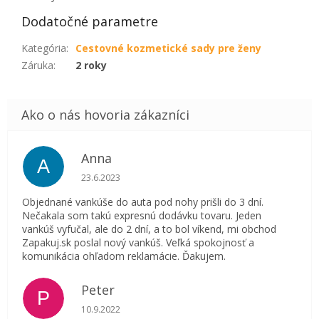
Dodatočné parametre
Kategória
:
Cestovné kozmetické sady pre ženy
Záruka
:
2 roky
Anna
A
Hodnotenie obchodu je 5 z 5 hviezdičiek.
23.6.2023
Objednané vankúše do auta pod nohy prišli do 3 dní.
Nečakala som takú expresnú dodávku tovaru. Jeden
vankúš vyfučal, ale do 2 dní, a to bol víkend, mi obchod
Zapakuj.sk poslal nový vankúš. Veľká spokojnosť a
komunikácia ohľadom reklamácie. Ďakujem.
Peter
P
Hodnotenie obchodu je 5 z 5 hviezdičiek.
10.9.2022