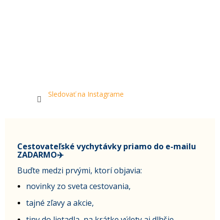
Sledovať na Instagrame
Cestovateľské vychytávky priamo do e-mailu
ZADARMO✈️
Buďte medzi prvými, ktorí objavia:
novinky zo sveta cestovania,
tajné zľavy a akcie,
tipy do lietadla, na krátke výlety aj dlhšie