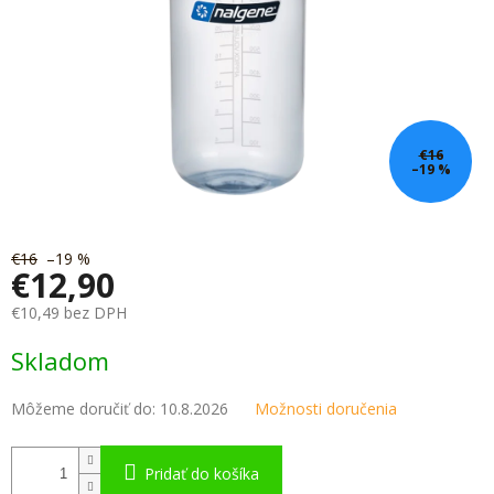
€16
–19 %
€16
–19 %
€12,90
€10,49 bez DPH
Jednotková
Skladom
cena:
Môžeme doručiť do:
10.8.2026
Možnosti doručenia
Pridať do košíka