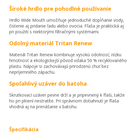
Široké hrdlo pre pohodlné používanie
Hrdlo Wide Mouth umožňuje jednoduché dopĺňanie vody,
čistenie aj pridanie ľadu alebo ovocia. Fľaša je praktická aj
pri použití s niektorými filtračnými systémami.
Odolný materiál Tritan Renew
Materiál Tritan Renew kombinuje vysokú odolnosť, nízku
hmotnosť a ekologickejší pôvod vďaka 50 % recyklovaného
plastu. Nápoje si zachovávajú prirodzenú chuť bez
nepríjemného zápachu.
Spoľahlivý uzáver do batoha
Skrutkovací uzáver pevne drží a je pripevnený k fľaši, takže
ho pri plnení nestratíte. Pri správnom dotiahnutí je fľaša
vhodná aj na prenášanie v batohu.
Špecifikácia