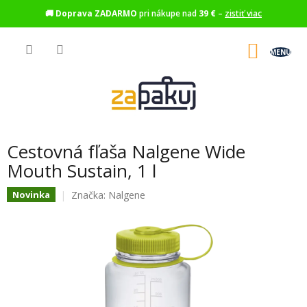
🚚
Doprava ZADARMO
pri nákupe nad
39 €
–
zistiť viac
Prejsť
na
NÁKU
obsah
KOŠÍK
Cestovná fľaša Nalgene Wide
Mouth Sustain, 1 l
Značka:
Nalgene
Novinka