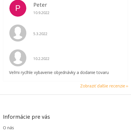
Peter
P
Hodnotenie obchodu je 5 z 5 hviezdičiek.
10.9.2022
Hodnotenie obchodu je 5 z 5 hviezdičiek.
5.3.2022
Hodnotenie obchodu je 5 z 5 hviezdičiek.
10.2.2022
Veľmi ryclhle vybavenie objednávky a dodanie tovaru
Zobraziť ďalšie recenzie
Z
á
p
ä
Informácie pre vás
t
O nás
i