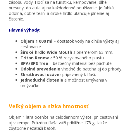
zásobu vody. Hodí sa na turistiku, kempovanie, dlhé
presuny, do auta aj na každodenné používanie. Je ľahká,
odolná, dobre tesní a široké hrdlo uľahčuje plnenie aj
čistenie.
Hlavné výhody:
Objem 1 000 ml
– dostatok vody na dlhšie výlety aj
cestovanie.
Široké hrdlo Wide Mouth
s priemerom 63 mm.
Tritan Renew
z 50 % recyklovaného plastu.
BPA/BPS free
– bezpečný materiál bez pachute.
Odolné prevedenie
vhodné do batoha aj do prírody.
Skrutkovací uzáver
pripevnený k fľaši.
Jednoduché čistenie
a možnosť umývania v
umývačke.
Veľký objem a nízka hmotnosť
Objem 1 litra oceníte na celodennom výlete, pri cestovaní
aj v kempe. Prázdna fľaša váži približne 178 g, takže
zbytočne nezaťaží batoh.