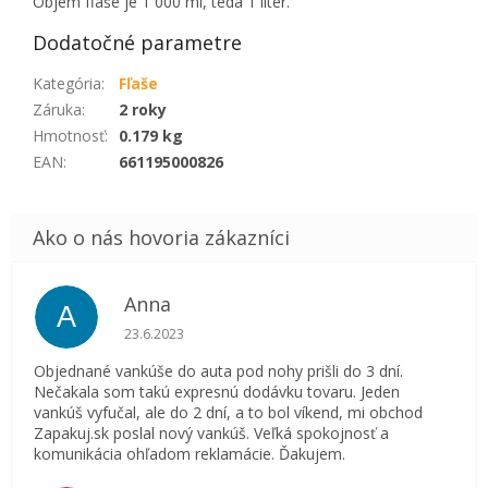
Objem fľaše je 1 000 ml, teda 1 liter.
Dodatočné parametre
Kategória
:
Fľaše
Záruka
:
2 roky
Hmotnosť
:
0.179 kg
EAN
:
661195000826
Anna
A
Hodnotenie obchodu je 5 z 5 hviezdičiek.
23.6.2023
Objednané vankúše do auta pod nohy prišli do 3 dní.
Nečakala som takú expresnú dodávku tovaru. Jeden
vankúš vyfučal, ale do 2 dní, a to bol víkend, mi obchod
Zapakuj.sk poslal nový vankúš. Veľká spokojnosť a
komunikácia ohľadom reklamácie. Ďakujem.