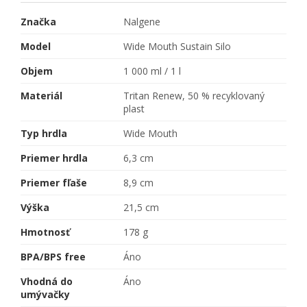
Značka
Nalgene
Model
Wide Mouth Sustain Silo
Objem
1 000 ml / 1 l
Materiál
Tritan Renew, 50 % recyklovaný
plast
Typ hrdla
Wide Mouth
Priemer hrdla
6,3 cm
Priemer fľaše
8,9 cm
Výška
21,5 cm
Hmotnosť
178 g
BPA/BPS free
Áno
Vhodná do
Áno
umývačky