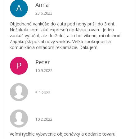
Anna
A
Hodnotenie obchodu je 5 z 5 hviezdičiek.
23.6.2023
Objednané vankúše do auta pod nohy prišli do 3 dní.
Nečakala som takú expresnú dodávku tovaru. Jeden
vankúš vyfučal, ale do 2 dní, a to bol víkend, mi obchod
Zapakuj.sk poslal nový vankúš. Veľká spokojnosť a
komunikácia ohľadom reklamácie. Ďakujem.
Peter
P
Hodnotenie obchodu je 5 z 5 hviezdičiek.
10.9.2022
Hodnotenie obchodu je 5 z 5 hviezdičiek.
5.3.2022
Hodnotenie obchodu je 5 z 5 hviezdičiek.
10.2.2022
Veľmi ryclhle vybavenie objednávky a dodanie tovaru