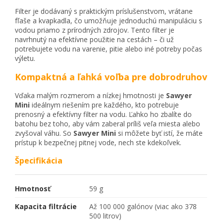
Filter je dodávaný s praktickým príslušenstvom, vrátane
fľaše a kvapkadla, čo umožňuje jednoduchú manipuláciu s
vodou priamo z prírodných zdrojov. Tento filter je
navrhnutý na efektívne použitie na cestách – či už
potrebujete vodu na varenie, pitie alebo iné potreby počas
výletu.
Kompaktná a ľahká voľba pre dobrodruhov
Vďaka malým rozmerom a nízkej hmotnosti je
Sawyer
Mini
ideálnym riešením pre každého, kto potrebuje
prenosný a efektívny filter na vodu. Ľahko ho zbalíte do
batohu bez toho, aby vám zaberal príliš veľa miesta alebo
zvyšoval váhu. So
Sawyer Mini
si môžete byť istí, že máte
prístup k bezpečnej pitnej vode, nech ste kdekoľvek.
Špecifikácia
Hmotnosť
59 g
Kapacita filtrácie
Až 100 000 galónov (viac ako 378
500 litrov)