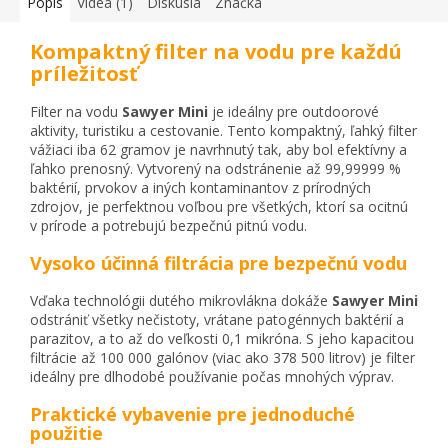
Popis
Videá (1)
Diskusia
Značka
Kompaktný filter na vodu pre každú
príležitosť
Filter na vodu
Sawyer Mini
je ideálny pre outdoorové
aktivity, turistiku a cestovanie. Tento kompaktný, ľahký filter
vážiaci iba 62 gramov je navrhnutý tak, aby bol efektívny a
ľahko prenosný. Vytvorený na odstránenie až 99,99999 %
baktérií, prvokov a iných kontaminantov z prírodných
zdrojov, je perfektnou voľbou pre všetkých, ktorí sa ocitnú
v prírode a potrebujú bezpečnú pitnú vodu.
Vysoko účinná filtrácia pre bezpečnú vodu
Vďaka technológii dutého mikrovlákna dokáže
Sawyer Mini
odstrániť všetky nečistoty, vrátane patogénnych baktérií a
parazitov, a to až do veľkosti 0,1 mikróna. S jeho kapacitou
filtrácie až 100 000 galónov (viac ako 378 500 litrov) je filter
ideálny pre dlhodobé používanie počas mnohých výprav.
Praktické vybavenie pre jednoduché
použitie