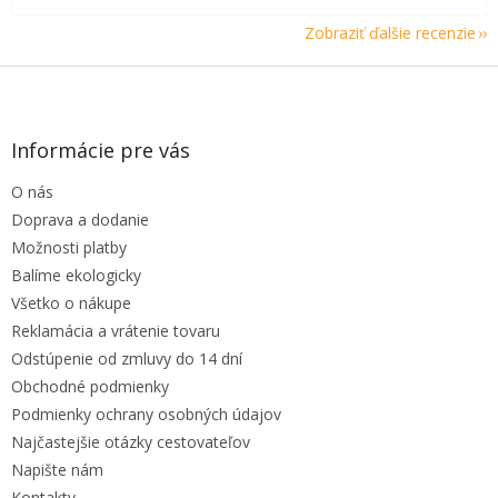
Zobraziť ďalšie recenzie
Z
á
p
ä
Informácie pre vás
t
O nás
i
e
Doprava a dodanie
Možnosti platby
Balíme ekologicky
Všetko o nákupe
Reklamácia a vrátenie tovaru
Odstúpenie od zmluvy do 14 dní
Obchodné podmienky
Podmienky ochrany osobných údajov
Najčastejšie otázky cestovateľov
Napište nám
Kontakty