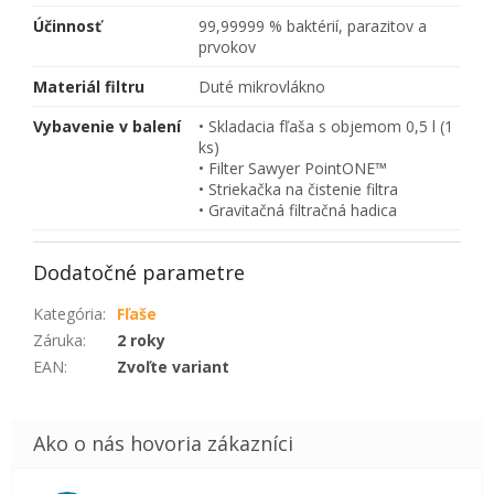
Účinnosť
99,99999 % baktérií, parazitov a
prvokov
Materiál filtru
Duté mikrovlákno
Vybavenie v balení
• Skladacia fľaša s objemom 0,5 l (1
ks)
• Filter Sawyer PointONE™
• Striekačka na čistenie filtra
• Gravitačná filtračná hadica
Dodatočné parametre
Kategória
:
Fľaše
Záruka
:
2 roky
EAN
:
Zvoľte variant