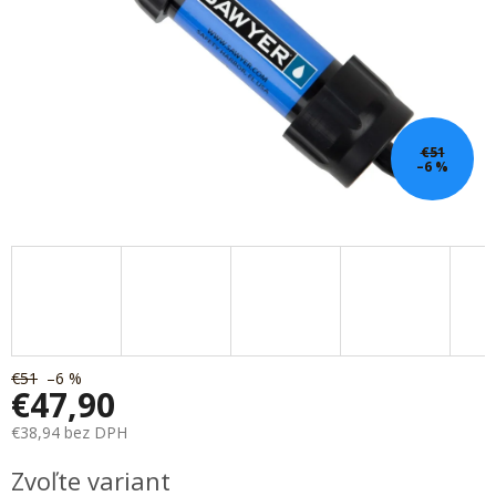
€51
–6 %
€51
–6 %
€47,90
€38,94 bez DPH
Jednotková
Zvoľte variant
cena: