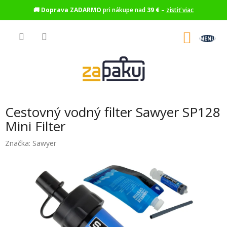
🚚
Doprava ZADARMO
pri nákupe nad
39 €
–
zistiť viac
Prejsť
na
NÁKU
obsah
KOŠÍK
Cestovný vodný filter Sawyer SP128
Mini Filter
Značka:
Sawyer