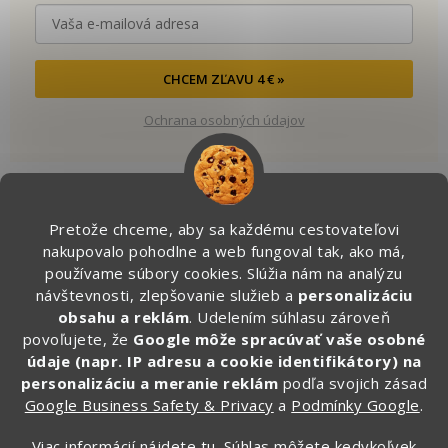
CHCEM ZĽAVU 4 € »
Ochrana osobných údajov
Pretože chceme, aby sa každému cestovateľovi
Kontakt
nakupovalo pohodlne a web fungoval tak, ako má,
používame súbory cookies. Slúžia nám na analýzu
info
@
zapakuj.sk
návštevnosti, zlepšovanie služieb a
personalizáciu
obsahu a reklám
. Udelením súhlasu zároveň
+421 950 887 079 (Po - Pia, 16:00 – 21:00)
povoľujete, že
Google môže spracúvať vaše osobné
Zapakuj.czsk
údaje (napr. IP adresu a cookie identifikátory) na
zapakuj_czsk
personalizáciu a meranie reklám
podľa svojich zásad
Google Business Safety & Privacy
a
Podmínky Google
.
@zapakuj_cz
Viac informácií nájdete
tu
. Súhlas môžete kedykoľvek