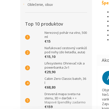
Špe
Oblečenie, obuv
Top 10 produktov
Nerezový pohár na víno, 500
ml
€15
Nafukovací cestovný vankúš
pod nohy (do lietadla, auta)
€15,10
Lifesystems Ohrievač rúk a
powerbanka 2v1
€29,90
Cabin Zero Classic batoh, 36
l
€68,80
Obje
Drevená mapa sveta na
Neča
stenu, 3D + darček
+ +
vank
Mapové špendlíky zadarmo
Zapa
€159
komu