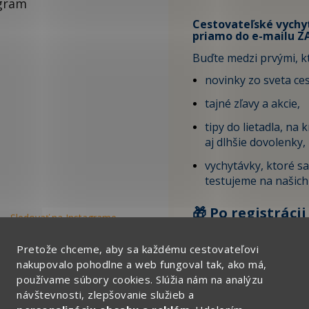
gram
Cestovateľské vychy
priamo do e-mailu 
Buďte medzi prvými, kt
novinky zo sveta ce
tajné zľavy a akcie,
tipy do lietadla, na 
aj dlhšie dovolenky,
vychytávky, ktoré s
testujeme na našich
🎁 Po registrácii
Sledovať na Instagrame
ZĽAVU 4 € na svo
objednávku.
Pretože chceme, aby sa každému cestovateľovi
nakupovalo pohodlne a web fungoval tak, ako má,
používame súbory cookies. Slúžia nám na analýzu
Tu vyplňte svoj email:
návštevnosti, zlepšovanie služieb a