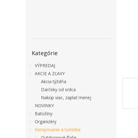
Preskočiť
Kategórie
kategórie
VÝPREDAJ
AKCIE A ZĽAVY
Akcia týždňa
Darčeky od srdca
Nakúp viac, zaplať menej
NOVINKY
Batožiny
Organizéry
Kempovanie a turistika
Outdoorové fľaše