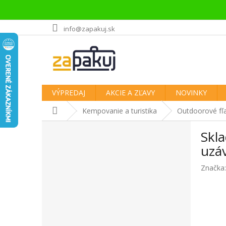
Prejsť
info@zapakuj.sk
na
obsah
VÝPREDAJ
AKCIE A ZĽAVY
NOVINKY
Domov
Kempovanie a turistika
Outdoorové fľ
B
Skla
o
č
uzáv
n
Značka
ý
p
a
n
e
l