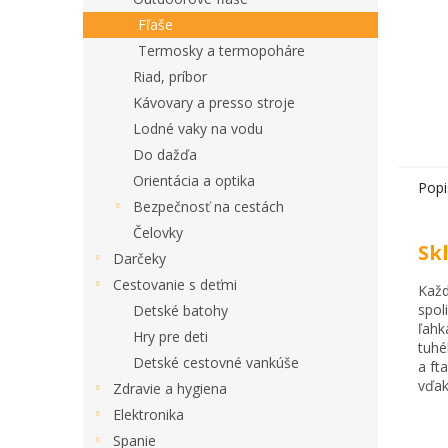
Fľaše
Termosky a termopoháre
Riad, príbor
Kávovary a presso stroje
Lodné vaky na vodu
Do dažďa
Orientácia a optika
Popi
Bezpečnosť na cestách
Čelovky
Sk
Darčeky
Cestovanie s deťmi
Každ
spol
Detské batohy
ľahk
Hry pre deti
tuhé
Detské cestovné vankúše
a ft
vďak
Zdravie a hygiena
Elektronika
Spanie