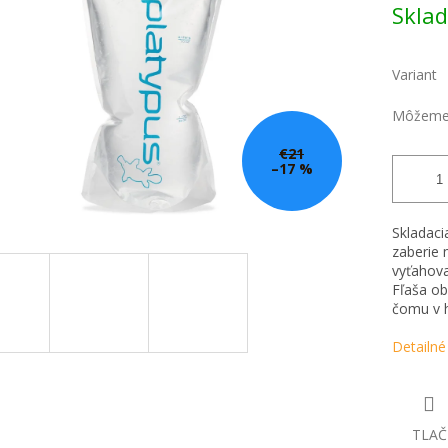
Skla
cena:
Variant
Môžeme 
€21
–17 %
Skladaci
zaberie 
vyťahova
Fľaša ob
čomu v h
Detailné
TLAČ