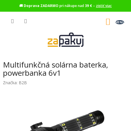
🚚
Doprava ZADARMO
pri nákupe nad
39 €
–
zistiť viac
Prejsť
na
NÁKU
obsah
KOŠÍK
Multifunkčná solárna baterka,
powerbanka 6v1
Značka:
B2B