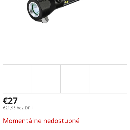
€27
€21,95 bez DPH
Jednotková
Momentálne nedostupné
cena: