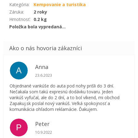
Kategória
:
Kempovanie a turistika
Záruka
:
2 roky
Hmotnosť
:
0.2 kg
Položka bola vypredaná…
Anna
A
Hodnotenie obchodu je 5 z 5 hviezdičiek.
23.6.2023
Objednané vankúše do auta pod nohy prišli do 3 dní.
Nečakala som takú expresnú dodávku tovaru. Jeden
vankúš vyfučal, ale do 2 dní, a to bol víkend, mi obchod
Zapakuj.sk poslal nový vankúš. Veľká spokojnosť a
komunikácia ohľadom reklamácie. Ďakujem.
Peter
P
Hodnotenie obchodu je 5 z 5 hviezdičiek.
10.9.2022