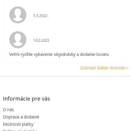
Hodnotenie obchodu je 5 z 5 hviezdičiek.
5.3.2022
Hodnotenie obchodu je 5 z 5 hviezdičiek.
10.2.2022
Veľmi ryclhle vybavenie objednávky a dodanie tovaru
Zobraziť ďalšie recenzie
Z
á
p
ä
Informácie pre vás
t
O nás
i
e
Doprava a dodanie
Možnosti platby