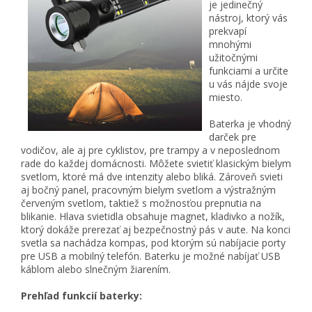
je jedinečný
nástroj, ktorý vás
prekvapí
mnohými
užitočnými
funkciami a určite
u vás nájde svoje
miesto.
Baterka je vhodný
darček pre
vodičov, ale aj pre cyklistov, pre trampy a v neposlednom
rade do každej domácnosti. Môžete svietiť klasickým bielym
svetlom, ktoré má dve intenzity alebo bliká. Zároveň svieti
aj bočný panel, pracovným bielym svetlom a výstražným
červeným svetlom, taktiež s možnosťou prepnutia na
blikanie. Hlava svietidla obsahuje magnet, kladivko a nožík,
ktorý dokáže prerezať aj bezpečnostný pás v aute. Na konci
svetla sa nachádza kompas, pod ktorým sú nabíjacie porty
pre USB a mobilný telefón. Baterku je možné nabíjať USB
káblom alebo slnečným žiarením.
Prehľad funkcií baterky: