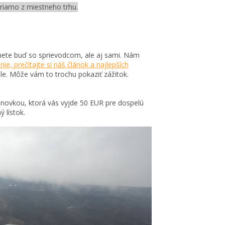
 priamo z miestneho trhu.
anete buď so sprievodcom, ale aj sami. Nám
nie, prečítajte si náš článok a najlepších
hmle. Môže vám to trochu pokaziť zážitok.
anovkou, ktorá vás vyjde 50 EUR pre dospelú
 lístok.