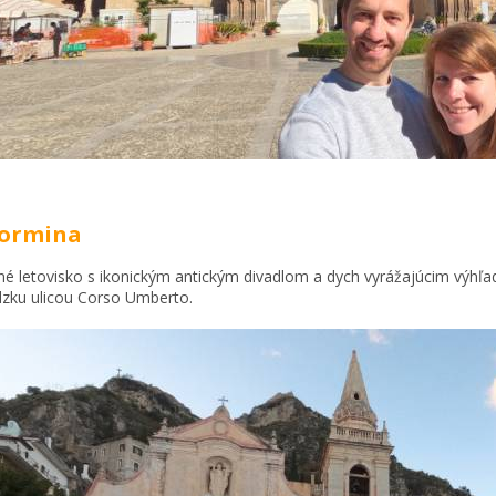
aormina
é letovisko s ikonickým antickým divadlom a dych vyrážajúcim výhľ
zku ulicou Corso Umberto.