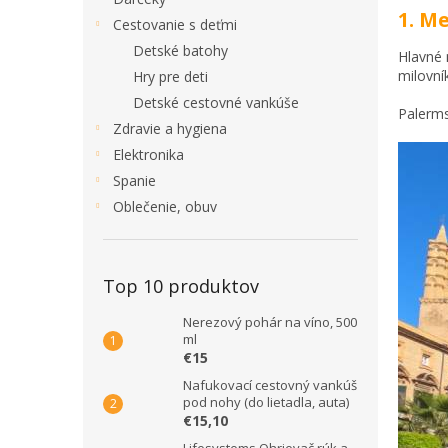
1. M
Cestovanie s deťmi
Detské batohy
Hlavné 
milovní
Hry pre deti
Detské cestovné vankúše
Palerms
Zdravie a hygiena
Elektronika
Spanie
Oblečenie, obuv
Top 10 produktov
Nerezový pohár na víno, 500
ml
€15
Nafukovací cestovný vankúš
pod nohy (do lietadla, auta)
€15,10