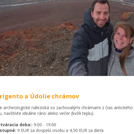
grigento a Údolie chrámov
e archeologické náleziská so zachovalými chrámami z čias antického G
, navštívte ideálne ráno alebo večer (kvôli teplu).
tváracia doba::
9:00 - 19:00
stupné:
9 EUR za dospelú osobu a 4,50 EUR za dieťa