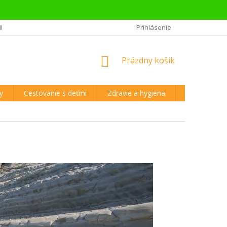
ME EKOLOGICKY
VŠETKO O NÁKUPE
Prihlásenie
REKLAMÁCIA A VRÁTENIE T
NÁKUPNÝ
Prázdny košík
KOŠÍK
y
Cestovanie s deťmi
Zdravie a hygiena
Elektronika