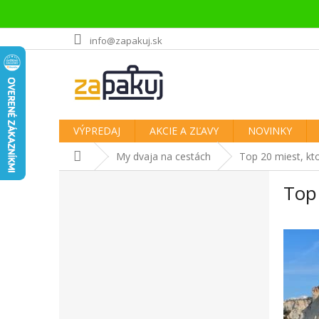
Prejsť
info@zapakuj.sk
na
obsah
VÝPREDAJ
AKCIE A ZĽAVY
NOVINKY
Domov
My dvaja na cestách
Top 20 miest, ktor
B
Top 
o
č
n
ý
p
a
n
e
l