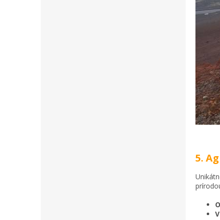
5. A
Unikátn
prírodou
O
V