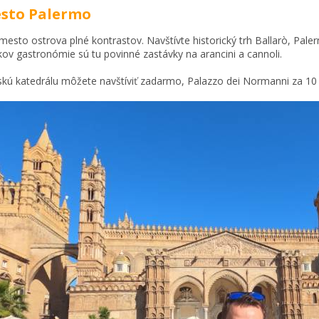
esto Palermo
mesto ostrova plné kontrastov. Navštívte historický trh Ballarò, Pale
kov gastronómie sú tu povinné zastávky na arancini a cannoli.
kú katedrálu môžete navštíviť zadarmo, Palazzo dei Normanni za 10