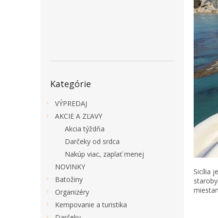
Preskočiť
Kategórie
kategórie
VÝPREDAJ
AKCIE A ZĽAVY
Akcia týždňa
Darčeky od srdca
Nakúp viac, zaplať menej
NOVINKY
Sicília
Batožiny
staroby
miestam
Organizéry
Kempovanie a turistika
Darčeky