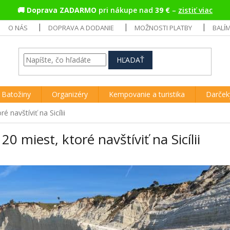
🚚
Doprava ZADARMO
pri nákupe nad
39 €
–
zistiť viac
O NÁS
DOPRAVA A DODANIE
MOŽNOSTI PLATBY
BALÍ
HĽADAŤ
Batožiny
Organizéry
Kempovanie a turistika
Darček
é navštíviť na Sicílii
20 miest, ktoré navštíviť na Sicílii