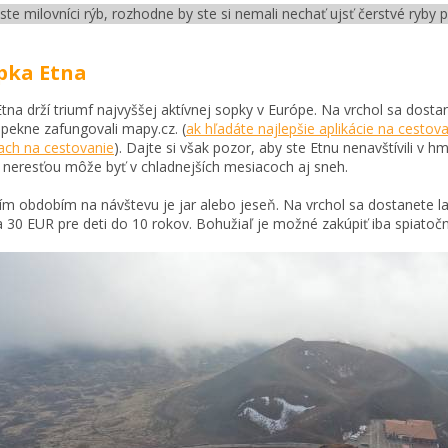
 ste milovníci rýb, rozhodne by ste si nemali nechať ujsť čerstvé ryby
opka Etna
tna drží triumf najvyššej aktívnej sopky v Európe. Na vrchol sa dost
pekne zafungovali mapy.cz. (
ak hľadáte najlepšie aplikácie na cestova
iach na cestovanie
). Dajte si však pozor, aby ste Etnu nenavštívili v 
neresťou môže byť v chladnejších mesiacoch aj sneh.
ím obdobím na návštevu je jar alebo jeseň. Na vrchol sa dostanete l
 30 EUR pre deti do 10 rokov. Bohužiaľ je možné zakúpiť iba spiatočný