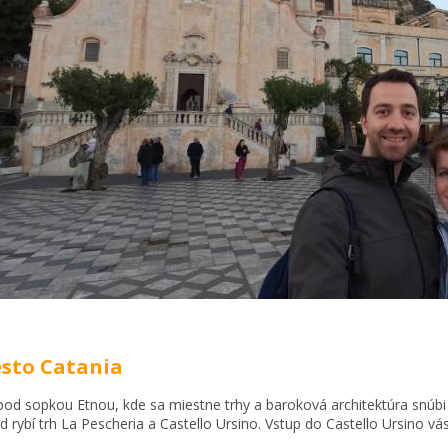
esto Catania
od sopkou Etnou, kde sa miestne trhy a baroková architektúra snúbi 
ad rybí trh La Pescheria a Castello Ursino. Vstup do Castello Ursino vá