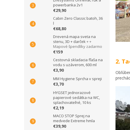
Lifesystems Ohrievač rúk a
powerbanka 2v1
€29,90
Cabin Zero Classic batoh, 36
l
€68,80
Drevená mapa sveta na
stenu, 3D + darček
+ +
Mapové špendlíky zadarmo
€159
Cestovná skladacia fľaša na
2. T
vodu s uzáverom, 600 ml
€3,90
Obľúben
prechád
MM Hygiene Sprcha v spreji
€3,70
HYGSET jednorazové
papierové sedátka na WC,
splachovateľné, 10 ks
€2,19
MACO STOP Sprej na
medvede Extreme hmla
€39,90