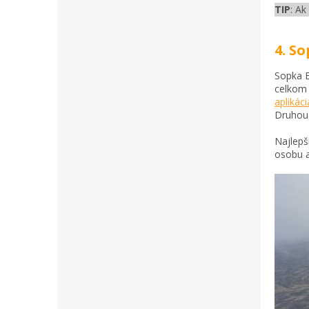
TIP
: Ak
4. S
Sopka E
celkom 
aplikác
Druhou 
Najlepš
osobu a