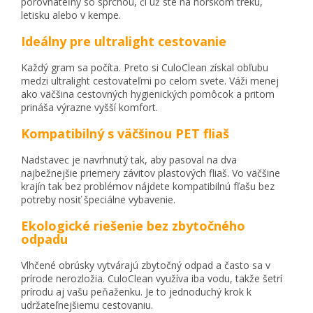
porovnateľný so sprchou, či už ste na horskom treku,
letisku alebo v kempe.
Ideálny pre ultralight cestovanie
Každý gram sa počíta. Preto si CuloClean získal obľubu
medzi ultralight cestovateľmi po celom svete. Váži menej
ako väčšina cestovných hygienických pomôcok a pritom
prináša výrazne vyšší komfort.
Kompatibilný s väčšinou PET fliaš
Nadstavec je navrhnutý tak, aby pasoval na dva
najbežnejšie priemery závitov plastových fliaš. Vo väčšine
krajín tak bez problémov nájdete kompatibilnú fľašu bez
potreby nosiť špeciálne vybavenie.
Ekologické riešenie bez zbytočného
odpadu
Vlhčené obrúsky vytvárajú zbytočný odpad a často sa v
prírode nerozložia. CuloClean využíva iba vodu, takže šetrí
prírodu aj vašu peňaženku. Je to jednoduchý krok k
udržateľnejšiemu cestovaniu.