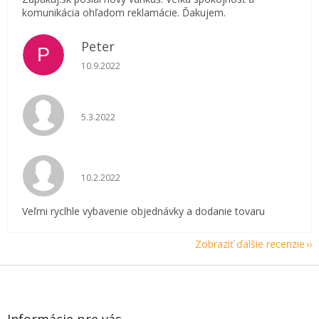
komunikácia ohľadom reklamácie. Ďakujem.
Peter
P
Hodnotenie obchodu je 5 z 5 hviezdičiek.
10.9.2022
Hodnotenie obchodu je 5 z 5 hviezdičiek.
5.3.2022
Hodnotenie obchodu je 5 z 5 hviezdičiek.
10.2.2022
Veľmi ryclhle vybavenie objednávky a dodanie tovaru
Zobraziť ďalšie recenzie
Z
á
p
ä
Informácie pre vás