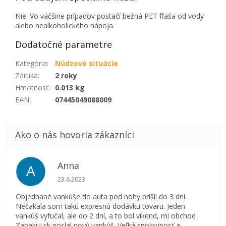
Nie. Vo väčšine prípadov postačí bežná PET fľaša od vody
alebo nealkoholického nápoja.
Dodatočné parametre
Kategória
:
Núdzové situácie
Záruka
:
2 roky
Hmotnosť
:
0.013 kg
EAN
:
07445049088009
Anna
A
Hodnotenie obchodu je 5 z 5 hviezdičiek.
23.6.2023
Objednané vankúše do auta pod nohy prišli do 3 dní.
Nečakala som takú expresnú dodávku tovaru. Jeden
vankúš vyfučal, ale do 2 dní, a to bol víkend, mi obchod
Zapakuj.sk poslal nový vankúš. Veľká spokojnosť a