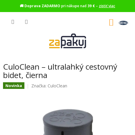
🚚
Doprava ZADARMO
pri nákupe nad
39 €
–
zistiť viac
Prejsť
na
NÁKU
obsah
KOŠÍK
CuloClean – ultralahký cestovný
bidet, čierna
Značka:
CuloClean
Novinka