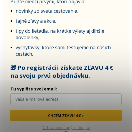
Buďte medzi prvými, ktorí objavia:
novinky zo sveta cestovania,
tajné zľavy a akcie,
tipy do lietadla, na krátke výlety aj dlhšie
dovolenky,
vychytávky, ktoré sami testujeme na našich
cestách.
🎁 Po registrácii získate ZĽAVU 4 €
na svoju prvú objednávku.
Tu vyplňte svoj email:
CHCEM ZĽAVU 4 € »
Ochrana osobných údajov