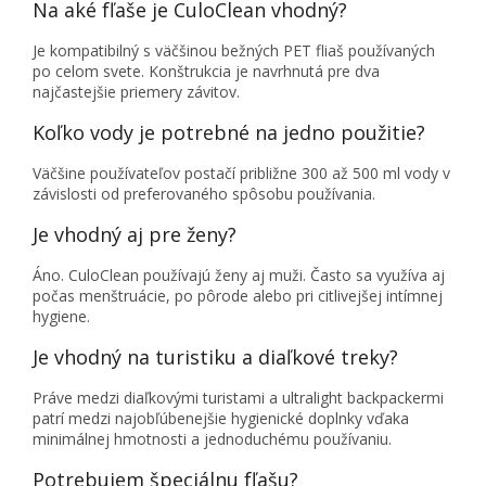
Na aké fľaše je CuloClean vhodný?
Je kompatibilný s väčšinou bežných PET fliaš používaných
po celom svete. Konštrukcia je navrhnutá pre dva
najčastejšie priemery závitov.
Koľko vody je potrebné na jedno použitie?
Väčšine používateľov postačí približne 300 až 500 ml vody v
závislosti od preferovaného spôsobu používania.
Je vhodný aj pre ženy?
Áno. CuloClean používajú ženy aj muži. Často sa využíva aj
počas menštruácie, po pôrode alebo pri citlivejšej intímnej
hygiene.
Je vhodný na turistiku a diaľkové treky?
Práve medzi diaľkovými turistami a ultralight backpackermi
patrí medzi najobľúbenejšie hygienické doplnky vďaka
minimálnej hmotnosti a jednoduchému používaniu.
Potrebujem špeciálnu fľašu?