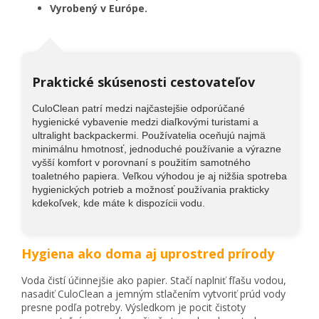
Vyrobený v Európe.
Praktické skúsenosti cestovateľov
CuloClean patrí medzi najčastejšie odporúčané
hygienické vybavenie medzi diaľkovými turistami a
ultralight backpackermi. Používatelia oceňujú najmä
minimálnu hmotnosť, jednoduché používanie a výrazne
vyšší komfort v porovnaní s použitím samotného
toaletného papiera. Veľkou výhodou je aj nižšia spotreba
hygienických potrieb a možnosť používania prakticky
kdekoľvek, kde máte k dispozícii vodu.
Hygiena ako doma aj uprostred prírody
Voda čistí účinnejšie ako papier. Stačí naplniť fľašu vodou,
nasadiť CuloClean a jemným stlačením vytvoriť prúd vody
presne podľa potreby. Výsledkom je pocit čistoty