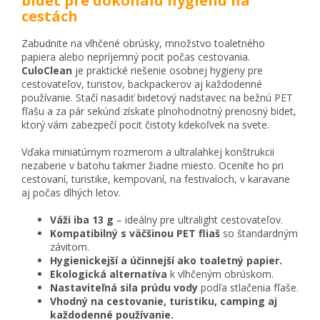
bidet pre dokonalú hygienu na
cestách
Zabudnite na vlhčené obrúsky, množstvo toaletného
papiera alebo nepríjemný pocit počas cestovania.
CuloClean
je praktické riešenie osobnej hygieny pre
cestovateľov, turistov, backpackerov aj každodenné
používanie. Stačí nasadiť bidetový nadstavec na bežnú PET
fľašu a za pár sekúnd získate plnohodnotný prenosný bidet,
ktorý vám zabezpečí pocit čistoty kdekoľvek na svete.
Vďaka miniatúrnym rozmerom a ultralahkej konštrukcii
nezaberie v batohu takmer žiadne miesto. Oceníte ho pri
cestovaní, turistike, kempovaní, na festivaloch, v karavane
aj počas dlhých letov.
Váži iba 13 g
– ideálny pre ultralight cestovateľov.
Kompatibilný s väčšinou PET fliaš
so štandardným
závitom.
Hygienickejší a účinnejší ako toaletný papier.
Ekologická alternatíva
k vlhčeným obrúskom.
Nastaviteľná sila prúdu vody
podľa stlačenia fľaše.
Vhodný na cestovanie, turistiku, camping aj
každodenné používanie.