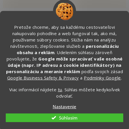
Pretože chceme, aby sa každému cestovateľovi
Kontakt
nakupovalo pohodlne a web fungoval tak, ako má,
používame súbory cookies. Slúžia nám na analýzu
info
@
zapakuj.sk
návštevnosti, zlepšovanie služieb a
personalizáciu
obsahu a reklám
. Udelením súhlasu zároveň
+421 950 887 079 (Po - Pia, 16:00 – 21:00)
povoľujete, že
Google môže spracúvať vaše osobné
Zapakuj.czsk
údaje (napr. IP adresu a cookie identifikátory) na
zapakuj_czsk
personalizáciu a meranie reklám
podľa svojich zásad
Google Business Safety & Privacy
a
Podmínky Google
.
@zapakuj_cz
Viac informácií nájdete
tu
. Súhlas môžete kedykoľvek
odvolať.
Vytvoril Shoptet
Nastavenie
Copyright 2026
Zapakuj.sk
. Všetky práva vyhradené.
Súhlasím