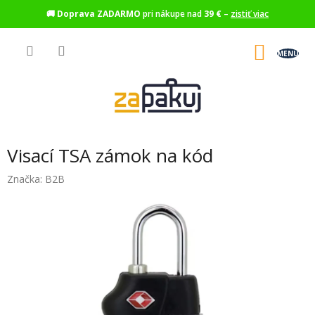
🚚
Doprava ZADARMO
pri nákupe nad
39 €
–
zistiť viac
Prejsť
na
NÁKU
obsah
KOŠÍK
Visací TSA zámok na kód
Značka:
B2B