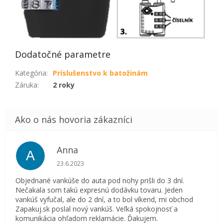
Dodatočné parametre
Kategória
:
Príslušenstvo k batožinám
Záruka
:
2 roky
Anna
A
Hodnotenie obchodu je 5 z 5 hviezdičiek.
23.6.2023
Objednané vankúše do auta pod nohy prišli do 3 dní.
Nečakala som takú expresnú dodávku tovaru. Jeden
vankúš vyfučal, ale do 2 dní, a to bol víkend, mi obchod
Zapakuj.sk poslal nový vankúš. Veľká spokojnosť a
komunikácia ohľadom reklamácie. Ďakujem.