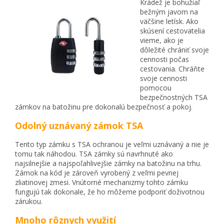
Krádež je bohužiaľ
bežným javom na
väčšine letísk. Ako
skúsení cestovatelia
vieme, ako je
dôležité chrániť svoje
cennosti počas
cestovania. Chráňte
svoje cennosti
pomocou
bezpečnostných TSA
zámkov na batožinu pre dokonalú bezpečnosť a pokoj.
Odolný uznávaný zámok TSA
Tento typ zámku s TSA ochranou je veľmi uznávaný a nie je
tomu tak náhodou. TSA zámky sú navrhnuté ako
najsilnejšie a najspoľahlivejšie zámky na batožinu na trhu.
Zámok na kód je zároveň vyrobený z veľmi pevnej
zliatinovej zmesi. Vnútorné mechanizmy tohto zámku
fungujú tak dokonale, že ho môžeme podporiť doživotnou
zárukou.
Mnoho rôznych využití