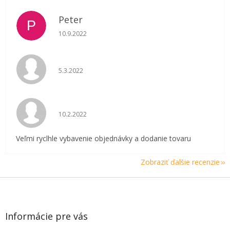
Peter
P
Hodnotenie obchodu je 5 z 5 hviezdičiek.
10.9.2022
Hodnotenie obchodu je 5 z 5 hviezdičiek.
5.3.2022
Hodnotenie obchodu je 5 z 5 hviezdičiek.
10.2.2022
Veľmi ryclhle vybavenie objednávky a dodanie tovaru
Zobraziť ďalšie recenzie
Z
á
p
ä
Informácie pre vás
t