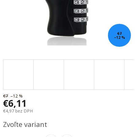
€7
–12 %
€7
–12 %
€6,11
€4,97 bez DPH
Jednotková
Zvoľte variant
cena: