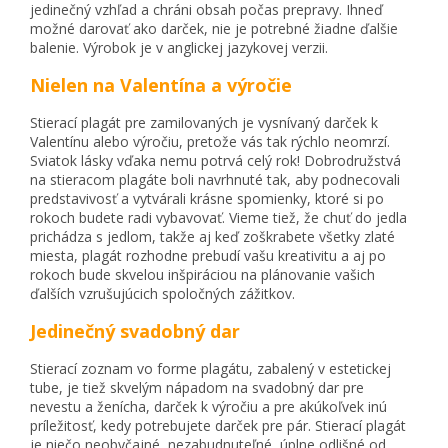
jedinečný vzhľad a chráni obsah počas prepravy. Ihneď
možné darovať ako darček, nie je potrebné žiadne ďalšie
balenie. Výrobok je v anglickej jazykovej verzii.
Nielen na Valentína a výročie
Stierací plagát pre zamilovaných je vysnívaný darček k
Valentínu alebo výročiu, pretože vás tak rýchlo neomrzí.
Sviatok lásky vďaka nemu potrvá celý rok! Dobrodružstvá
na stieracom plagáte boli navrhnuté tak, aby podnecovali
predstavivosť a vytvárali krásne spomienky, ktoré si po
rokoch budete radi vybavovať. Vieme tiež, že chuť do jedla
prichádza s jedlom, takže aj keď zoškrabete všetky zlaté
miesta, plagát rozhodne prebudí vašu kreativitu a aj po
rokoch bude skvelou inšpiráciou na plánovanie vašich
ďalších vzrušujúcich spoločných zážitkov.
Jedinečný svadobný dar
Stierací zoznam vo forme plagátu, zabalený v estetickej
tube, je tiež skvelým nápadom na svadobný dar pre
nevestu a ženícha, darček k výročiu a pre akúkoľvek inú
príležitosť, kedy potrebujete darček pre pár. Stierací plagát
je niečo neobyčajné, nezabudnuteľné, úplne odlišné od