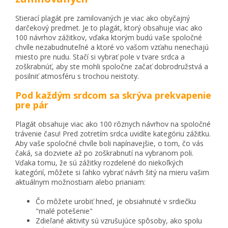
Stierací plagát pre zamilovaných je viac ako obyčajný
darčekový predmet. Je to plagát, ktorý obsahuje viac ako
100 návrhov zážitkov, vďaka ktorým budú vaše spoločné
chvíle nezabudnuteľné a ktoré vo vašom vzťahu nenechajú
miesto pre nudu. Stačí si vybrať pole v tvare srdca a
zoškrabnúť, aby ste mohli spoločne začať dobrodružstvá a
posilniť atmosféru s trochou neistoty.
Pod každým srdcom sa skrýva prekvapenie
pre pár
Plagát obsahuje viac ako 100 rôznych návrhov na spoločné
trávenie času! Pred zotretím srdca uvidíte kategóriu zážitku.
Aby vaše spoločné chvíle boli napínavejšie, o tom, čo vás
čaká, sa dozviete až po zoškrabnutí na vybranom poli.
Vďaka tomu, že sú zážitky rozdelené do niekoľkých
kategórií, môžete si ľahko vybrať návrh šitý na mieru vašim
aktuálnym možnostiam alebo prianiam:
Čo môžete urobiť hneď, je obsiahnuté v srdiečku
"malé potešenie"
Zdieľané aktivity sú vzrušujúce spôsoby, ako spolu