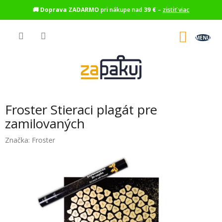
🚚
Doprava ZADARMO
pri nákupe nad
39 €
–
zistiť viac
Prejsť
na
NÁKU
obsah
KOŠÍK
Froster Stieraci plagát pre
zamilovaných
Značka:
Froster