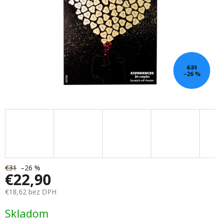
€31
–26 %
€31
–26 %
€22,90
€18,62 bez DPH
Jednotková
Skladom
cena: