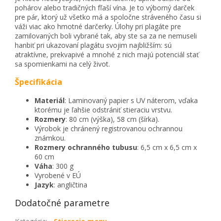
pohárov alebo tradičných fľaší vína. Je to výborný darček
pre pár, ktorý už všetko má a spoločne stráveného času si
váži viac ako hmotné darčerky. Úlohy pri plagáte pre
zamilovaných boli vybrané tak, aby ste sa za ne nemuseli
hanbiť pri ukazovaní plagátu svojim najbližším: sú
atraktívne, prekvapivé a mnohé z nich majú potenciál stať
sa spomienkami na celý život.
Špecifikácia
Materiál
: Laminovaný papier s UV náterom, vďaka
ktorému je ľahšie odstrániť stieraciu vrstvu.
Rozmery
: 80 cm (výška), 58 cm (šírka).
Výrobok je chránený registrovanou ochrannou
známkou.
Rozmery ochranného tubusu
: 6,5 cm x 6,5 cm x
60 cm
Váha
: 300 g
Vyrobené v EÚ
Jazyk
: angličtina
Dodatočné parametre