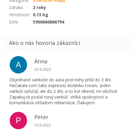
Kategória
:
Stieracie mapy
Záruka
:
2 roky
Hmotnosť
:
0.13 kg
EAN
:
5906660866794
Anna
A
Hodnotenie obchodu je 5 z 5 hviezdičiek.
23.6.2023
Objednané vankúše do auta pod nohy prišli do 3 dní.
Nečakala som takú expresnú dodávku tovaru. Jeden
vankúš vyfučal, ale do 2 dní, a to bol víkend, mi obchod
Zapakuj.sk poslal nový vankúš. Veľká spokojnosť a
komunikácia ohľadom reklamácie. Ďakujem.
Peter
P
Hodnotenie obchodu je 5 z 5 hviezdičiek.
10.9.2022