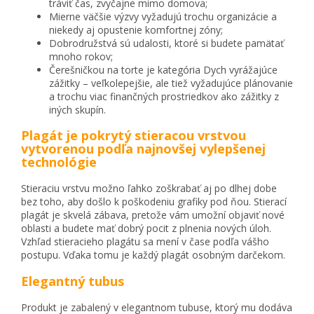
tráviť čas, zvyčajne mimo domova;
Mierne väčšie výzvy vyžadujú trochu organizácie a
niekedy aj opustenie komfortnej zóny;
Dobrodružstvá sú udalosti, ktoré si budete pamätať
mnoho rokov;
Čerešničkou na torte je kategória Dych vyrážajúce
zážitky – veľkolepejšie, ale tiež vyžadujúce plánovanie
a trochu viac finančných prostriedkov ako zážitky z
iných skupín.
Plagát je pokrytý stieracou vrstvou
vytvorenou podľa najnovšej vylepšenej
technológie
Stieraciu vrstvu možno ľahko zoškrabať aj po dlhej dobe
bez toho, aby došlo k poškodeniu grafiky pod ňou. Stierací
plagát je skvelá zábava, pretože vám umožní objaviť nové
oblasti a budete mať dobrý pocit z plnenia nových úloh.
Vzhľad stieracieho plagátu sa mení v čase podľa vášho
postupu. Vďaka tomu je každý plagát osobným darčekom.
Elegantný tubus
Produkt je zabalený v elegantnom tubuse, ktorý mu dodáva