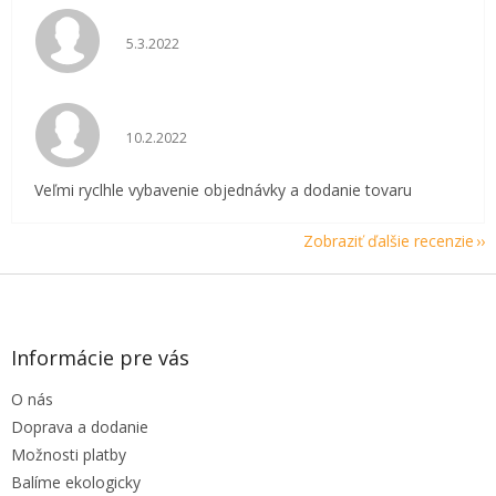
Hodnotenie obchodu je 5 z 5 hviezdičiek.
5.3.2022
Hodnotenie obchodu je 5 z 5 hviezdičiek.
10.2.2022
Veľmi ryclhle vybavenie objednávky a dodanie tovaru
Zobraziť ďalšie recenzie
Z
á
p
ä
Informácie pre vás
t
O nás
i
e
Doprava a dodanie
Možnosti platby
Balíme ekologicky