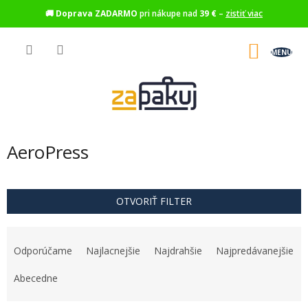
🚚
Doprava ZADARMO
pri nákupe nad
39 €
–
zistiť viac
Prejsť
na
NÁKU
obsah
KOŠÍK
AeroPress
OTVORIŤ FILTER
R
a
Odporúčame
Najlacnejšie
Najdrahšie
Najpredávanejšie
d
e
Abecedne
n