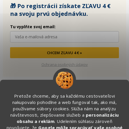
🎁 Po registrácii získate ZĽAVU 4 €
na svoju prvú objednávku.
Tu vyplňte svoj email:
CHCEM ZĽAVU 4 € »
Ochrana osobných údajov
Pretože chceme, aby sa každému cestovateľovi
Kontakt
nakupovalo pohodlne a web fungoval tak, ako má,
používame súbory cookies. Slúžia nám na analýzu
info
@
zapakuj.sk
návštevnosti, zlepšovanie služieb a
personalizáciu
obsahu a reklám
. Udelením súhlasu zároveň
+421 950 887 079 (Po - Pia, 16:00 – 21:00)
povoľujete, že
Google môže spracúvať vaše osobné