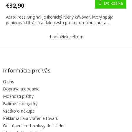
Do košíka
€32,90
AeroPress Original je ikonický ručný kávovar, ktorý spája
papierovú filtráciu a tlak piestu pre maximálnu chuť a...
1
položiek celkom
O
v
l
Z
á
á
d
p
a
ä
Informácie pre vás
c
t
i
O nás
i
e
e
p
Doprava a dodanie
r
Možnosti platby
v
Balíme ekologicky
k
Všetko o nákupe
y
v
Reklamácia a vrátenie tovaru
ý
Odstúpenie od zmluvy do 14 dní
p