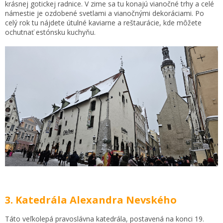
krásnej gotickej radnice. V zime sa tu konajú vianočné trhy a celé
námestie je ozdobené svetlami a vianočnými dekoráciami. Po
celý rok tu nájdete útulné kaviarne a reštaurácie, kde môžete
ochutnať estónsku kuchyňu.
3. Katedrála Alexandra Nevského
Táto veľkolepá pravoslávna katedrála, postavená na konci 19.