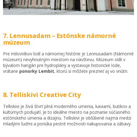
7. Lennusadam – Estónske námorné
múzeum
Pre milovníkov lodí a námornej histórie je Lennusadam (Námorné
múzeum) nevyhnutným miestom na návštevu. Múzeum sídli v
bývalom hangári pre hydroplány a vystavuje historické lode,
vrátane
ponorky
Lembit
, ktorú si môžete prezrieť aj vo vnútri.
8. Telliskivi Creative City
Telliskivi je živá štvrť plná moderného umenia, kaviarní, butikov a
kultúrnych podujatí. Je to ideálne miesto na poznanie súčasného
estónskeho umenia a dizajnu. Telliskivi je obľúbené najmä medzi
mladými ľuďmi a ponúka pestré možnosti nakupovania a zábavy.