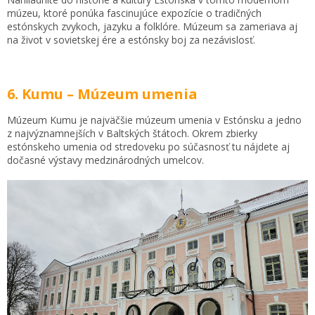
múzeu, ktoré ponúka fascinujúce expozície o tradičných
estónskych zvykoch, jazyku a folklóre. Múzeum sa zameriava aj
na život v sovietskej ére a estónsky boj za nezávislosť.
6. Kumu – Múzeum umenia
Múzeum Kumu je najväčšie múzeum umenia v Estónsku a jedno
z najvýznamnejších v Baltských štátoch. Okrem zbierky
estónskeho umenia od stredoveku po súčasnosť tu nájdete aj
dočasné výstavy medzinárodných umelcov.