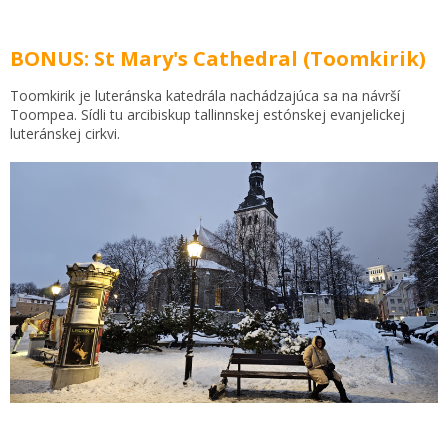
BONUS: St Mary's Cathedral (Toomkirik)
Toomkirik je luteránska katedrála nachádzajúca sa na návrší
Toompea. Sídli tu arcibiskup tallinnskej estónskej evanjelickej
luteránskej cirkvi.