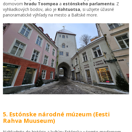
domovom
hradu Toompea
a
estónskeho parlamentu
. Z
vyhliadkových bodov, ako je
Kohtuotsa
, si užijete úžasné
panoramatické výhľady na mesto a Baltské more.
5. Estónske národné múzeum (Eesti
Rahva Muuseum)
Nahliadnite do histórie a kultúry Estónska v tomto modernom