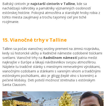
Baltský cintorín je
najstarší cintorín v Talline
, kde sa
nachádzajú náhrobky a pamätníky významných osobností
estónskej histórie. Pokojná atmosféra a starobylé hroby robia z
tohto miesta zaujímavý a trochu tajomný cieľ pre tiché
rozjímanie.
15. Vianočné trhy v Talline
Tallinn sa počas vianočnej sezóny premení na zimnú rozprávku,
kedy sú historické uličky a Radničné námestie ozdobené tisíckami
svetlami. Vianočné trhy na
Radničnom námestí
patria medzi
najkrajšie v Európe a lákajú návštevníkov svojou atmosférou.
Nájdete tu tradičné stánky s miestnymi remeselnými výrobkami,
vianočnými ozdobami a stánkami s vareným vínom a tradičnými
estónskymi pochúťkami, ako je glögg (teplé víno s korením) a
pečené klobásy. Deti poteší možnosť stretnutia s estónskym
Santa Clausom.