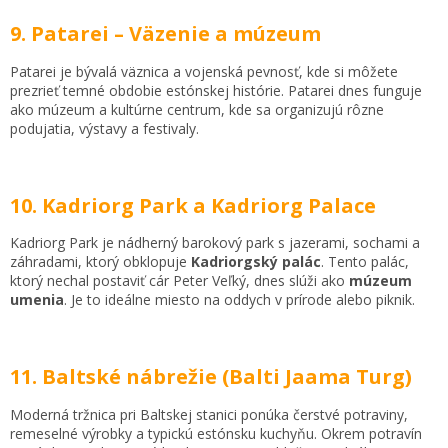
9. Patarei – Väzenie a múzeum
Patarei je bývalá väznica a vojenská pevnosť, kde si môžete
prezrieť temné obdobie estónskej histórie. Patarei dnes funguje
ako múzeum a kultúrne centrum, kde sa organizujú rôzne
podujatia, výstavy a festivaly.
10. Kadriorg Park a Kadriorg Palace
Kadriorg Park je nádherný barokový park s jazerami, sochami a
záhradami, ktorý obklopuje
Kadriorgský palác
. Tento palác,
ktorý nechal postaviť cár Peter Veľký, dnes slúži ako
múzeum
umenia
. Je to ideálne miesto na oddych v prírode alebo piknik.
11. Baltské nábrežie (Balti Jaama Turg)
Moderná tržnica pri Baltskej stanici ponúka čerstvé potraviny,
remeselné výrobky a typickú estónsku kuchyňu. Okrem potravín