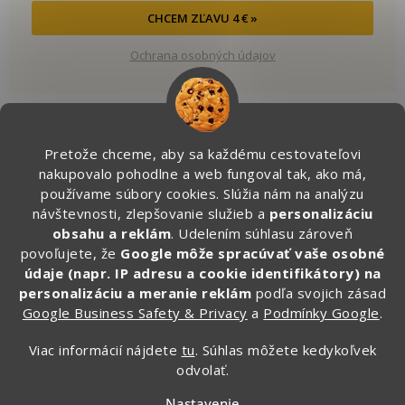
CHCEM ZĽAVU 4 € »
Ochrana osobných údajov
Pretože chceme, aby sa každému cestovateľovi
Kontakt
nakupovalo pohodlne a web fungoval tak, ako má,
používame súbory cookies. Slúžia nám na analýzu
info
@
zapakuj.sk
návštevnosti, zlepšovanie služieb a
personalizáciu
obsahu a reklám
. Udelením súhlasu zároveň
+421 950 887 079 (Po - Pia, 16:00 – 21:00)
povoľujete, že
Google môže spracúvať vaše osobné
Zapakuj.czsk
údaje (napr. IP adresu a cookie identifikátory) na
zapakuj_czsk
personalizáciu a meranie reklám
podľa svojich zásad
Google Business Safety & Privacy
a
Podmínky Google
.
@zapakuj_cz
Viac informácií nájdete
tu
. Súhlas môžete kedykoľvek
odvolať.
Vytvoril Shoptet
Nastavenie