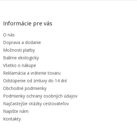
Z
á
p
ä
Informácie pre vás
t
O nás
i
e
Doprava a dodanie
Možnosti platby
Balíme ekologicky
Všetko o nákupe
Reklamácia a vrátenie tovaru
Odstúpenie od zmluvy do 14 dní
Obchodné podmienky
Podmienky ochrany osobných údajov
Najčastejšie otázky cestovateľov
Napište nám
Kontakty