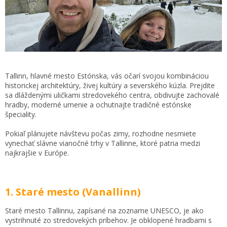
Tallinn, hlavné mesto Estónska, vás očarí svojou kombináciou
historickej architektúry, živej kultúry a severského kúzla. Prejdite
sa dláždenými uličkami stredovekého centra, obdivujte zachovalé
hradby, moderné umenie a ochutnajte tradičné estónske
špeciality.
Pokiaľ plánujete návštevu počas zimy, rozhodne nesmiete
vynechať slávne vianočné trhy v Tallinne, ktoré patria medzi
najkrajšie v Európe.
1. Staré mesto (Vanallinn)
Staré mesto Tallinnu, zapísané na zozname UNESCO, je ako
vystrihnuté zo stredovekých príbehov. Je obklopené hradbami s