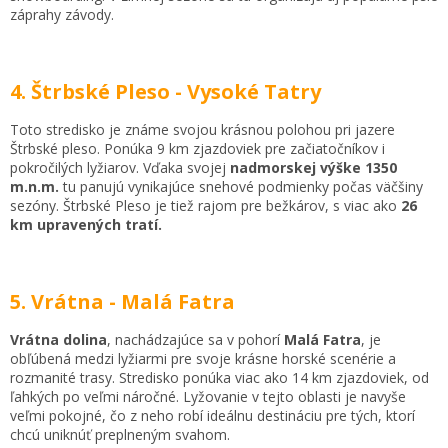
záprahy závody.
4. Štrbské Pleso - Vysoké Tatry
Toto stredisko je známe svojou krásnou polohou pri jazere
Štrbské pleso. Ponúka 9 km zjazdoviek pre začiatočníkov i
pokročilých lyžiarov. Vďaka svojej
nadmorskej výške 1350
m.n.m.
tu panujú vynikajúce snehové podmienky počas väčšiny
sezóny. Štrbské Pleso je tiež rajom pre bežkárov, s viac ako
26
km upravených tratí.
5. Vrátna - Malá Fatra
Vrátna dolina
, nachádzajúce sa v pohorí
Malá Fatra
, je
obľúbená medzi lyžiarmi pre svoje krásne horské scenérie a
rozmanité trasy. Stredisko ponúka viac ako 14 km zjazdoviek, od
ľahkých po veľmi náročné. Lyžovanie v tejto oblasti je navyše
veľmi pokojné, čo z neho robí ideálnu destináciu pre tých, ktorí
chcú uniknúť preplneným svahom.