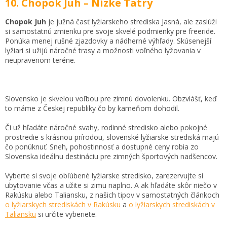
10. Chopok Juh – Nízke Tatry
Chopok Juh
je južná časť lyžiarskeho strediska Jasná, ale zaslúži
si samostatnú zmienku pre svoje skvelé podmienky pre freeride.
Ponúka menej rušné zjazdovky a nádherné výhľady. Skúsenejší
lyžiari si užijú náročné trasy a možnosti voľného lyžovania v
neupravenom teréne.
Slovensko je skvelou voľbou pre zimnú dovolenku. Obzvlášť, keď
to máme z Českej republiky čo by kameňom dohodil.
Či už hľadáte náročné svahy, rodinné stredisko alebo pokojné
prostredie s krásnou prírodou, slovenské lyžiarske strediská majú
čo ponúknuť. Sneh, pohostinnosť a dostupné ceny robia zo
Slovenska ideálnu destináciu pre zimných športových nadšencov.
Vyberte si svoje obľúbené lyžiarske stredisko, zarezervujte si
ubytovanie včas a užite si zimu naplno. A ak hľadáte skôr niečo v
Rakúsku alebo Taliansku, z našich tipov v samostatných článkoch
o lyžiarskych strediskách v Rakúsku
a
o lyžiarskych strediskách v
Taliansku
si určite vyberiete.