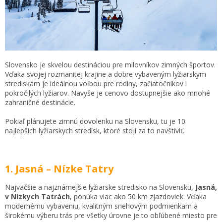
S
lovensko je skvelou destináciou pre milovníkov zimných športov.
Vďaka svojej rozmanitej krajine a dobre vybaveným lyžiarskym
strediskám je ideálnou voľbou pre rodiny, začiatočníkov i
pokročilých lyžiarov. Navyše je cenovo dostupnejšie ako mnohé
zahraničné destinácie.
Pokiaľ plánujete zimnú dovolenku na Slovensku, tu je 10
najlepších lyžiarskych stredísk, ktoré stojí za to navštíviť.
1. Jasná – Nízke Tatry
Najväčšie a najznámejšie lyžiarske stredisko na Slovensku,
Jasná,
v Nízkych Tatrách
, ponúka viac ako 50 km zjazdoviek. Vďaka
modernému vybaveniu, kvalitným snehovým podmienkam a
širokému výberu trás pre všetky úrovne je to obľúbené miesto pre