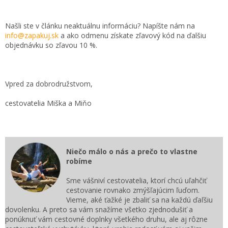
Našli ste v článku neaktuálnu informáciu? Napíšte nám na
info@zapakuj.sk
a ako odmenu získate zľavový kód na ďalšiu
objednávku so zľavou 10 %.
Vpred za dobrodružstvom,
cestovatelia Miška a Miňo
Niečo málo o nás a prečo to vlastne
robíme
Sme vášniví cestovatelia, ktorí chcú uľahčiť
cestovanie rovnako zmýšľajúcim ľuďom.
Vieme, aké ťažké je zbaliť sa na každú ďaľšiu
dovolenku. A preto sa vám snažíme všetko zjednodušiť a
ponúknuť vám cestovné doplnky všetkého druhu, ale aj rôzne