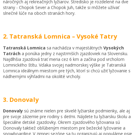
náročných aj rekreačných lyžiarov. Stredisko je rozdelené na dve
strany - Chopok Sever a Chopok Juh, takže si môžete užívať
slnečné lúče na oboch stranách hory.
2. Tatranská Lomnica – Vysoké Tatry
Tatranská Lomnica
sa nachádza v majestátnych
Vysokých
Tatrách
a ponúka jedny z najstrmších zjazdoviek na Slovensku.
Najdlhšia zjazdová trať meria cez 6 km a začína pod vrcholom
Lomnického štítu. Vďaka svojej nadmorskej výške je Tatranská
Lomnica ideálnym miestom pre tých, ktorí si chcú užiť lyžovanie s
nádhernými výhľadmi na okolité vrcholy.
3. Donovaly
Donovaly
sú známe nielen pre skvelé lyžiarske podmienky, ale aj
pre svoje zázemie pre rodiny s deťmi. Nájdete tu lyžiarsku školu a
špeciálne detské zjazdovky. Okrem zjazdového lyžovania sú
Donovaly taktiež obľúbeným miestom pre bežecké lyžovanie a
snowboarding. V zimnej sezóne sa tu organizujú aj populárne psie