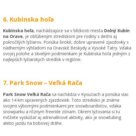
6. Kubínska hoľa
Kubínska hoľa
, nachádzajúce sa v blízkosti mesta
Dolný Kubín
na Orave
, je obľúbeným strediskom pre rodiny s deťmi aj
pokročilých lyžiarov. Ponúka široké, dobre upravené zjazdovky s
nádherným výhľadom na Oravské Beskydy a Vysoké Tatry. Vďaka
svojej polohe a skvelým podmienkam je Kubínska hoľa jedným z
najlepších lyžiarskych stredísk v regióne.
7. Park Snow – Veľká Rača
Park Snow Veľká Rača
sa nachádza v Kysuciach a ponúka viac
ako 14 km upravených zjazdoviek. Toto stredisko je známe
svojimi výbornými podmienkami pre snowboardistov, vďaka
snowparku a rôznym freeride zónam. Okrem lyžovania si tu
môžete vyskúšať aj adrenalínové aktivity, ako je snowtubing
alebo jazdu na bobovej dráhe.