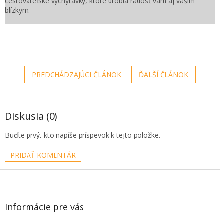
cestovateľské vychytávky, ktoré urobia radosť vám aj vašim
blízkym.
PREDCHÁDZAJÚCI ČLÁNOK
ĎALŠÍ ČLÁNOK
Diskusia (0)
Buďte prvý, kto napíše príspevok k tejto položke.
PRIDAŤ KOMENTÁR
Z
á
p
ä
Informácie pre vás
t