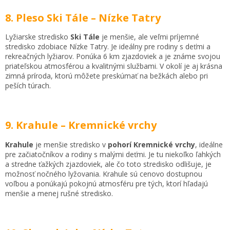
8. Pleso Ski Tále – Nízke Tatry
Lyžiarske stredisko
Ski Tále
je menšie, ale veľmi príjemné
stredisko zdobiace Nízke Tatry. Je ideálny pre rodiny s deťmi a
rekreačných lyžiarov. Ponúka 6 km zjazdoviek a je známe svojou
priateľskou atmosférou a kvalitnými službami. V okolí je aj krásna
zimná príroda, ktorú môžete preskúmať na bežkách alebo pri
peších túrach.
9. Krahule – Kremnické vrchy
Krahule
je menšie stredisko v
pohorí Kremnické vrchy
, ideálne
pre začiatočníkov a rodiny s malými deťmi. Je tu niekoľko ľahkých
a stredne ťažkých zjazdoviek, ale čo toto stredisko odlišuje, je
možnosť nočného lyžovania. Krahule sú cenovo dostupnou
voľbou a ponúkajú pokojnú atmosféru pre tých, ktorí hľadajú
menšie a menej rušné stredisko.