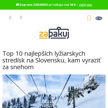
🚚
Doprava ZADARMO
pri nákupe nad
39 €
–
zistiť viac
Prejsť
na
NÁKU
obsah
KOŠÍK
Top 10 najlepších lyžiarskych
stredísk na Slovensku, kam vyraziť
za snehom