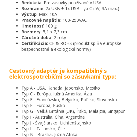
Redukcia
: Pre zásuvky používané v USA
Rozhranie
: 2x USB + 1x USB Typ C (5V, 3A max.)
Výstup
: Max. 10A
Pracovné napätie:
100-250VAC
Hmotnosť
: 100 g
Rozmery
: 5,1 x 7,3 cm
Záručná doba:
2 roky
Certifikácia
: CE & ROHS (produkt spĺňa európske
bezpečnostné a ekologické normy)
Cestovný adaptér je kompatibilný s
elektrospotrebičmi so zásuvkami typu:
Typ A - USA, Kanada, Japonsko, Mexiko
Typ C - Európa, Južná Amerika, Ázia
Typ E - Francúzsko, Belgicko, Poľsko, Slovensko
Typ F - Európa, Rusko
Typ G - Veľká Británia (UK), Írsko, Malajzia, Singapur
Typ I - Austrália, Čína, Argentína
Typ J - Švajčiarsko, Lichtenštajnsko
Typ L - Taliansko, Čile
Typ N - Brazília, Južná Afrika