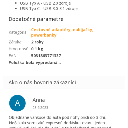
USB Typ A - USB 2.0 zdroje
USB Typ C - USB 3.0-3.1 zdroje
Dodatočné parametre
Cestovné adaptéry, nabíjačky,
Kategória
:
powerbanky
Záruka
:
2 roky
Hmotnosť
:
0.1 kg
EAN
:
5031863771337
Položka bola vypredaná…
Anna
A
Hodnotenie obchodu je 5 z 5 hviezdičiek.
23.6.2023
Objednané vankúše do auta pod nohy prišli do 3 dní.
Nečakala som takú expresnú dodávku tovaru. Jeden