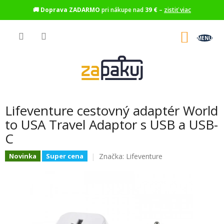
🚚
Doprava ZADARMO
pri nákupe nad
39 €
–
zistiť viac
Prejsť
na
NÁKU
obsah
KOŠÍK
Lifeventure cestovný adaptér World
to USA Travel Adaptor s USB a USB-
C
Značka:
Lifeventure
Novinka
Super cena