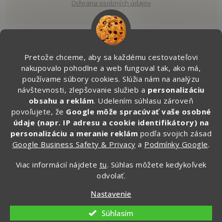
Ochrana osobných údajov
Pretože chceme, aby sa každému cestovateľovi
Kontakt
nakupovalo pohodlne a web fungoval tak, ako má,
používame súbory cookies. Slúžia nám na analýzu
info
@
zapakuj.sk
návštevnosti, zlepšovanie služieb a
personalizáciu
obsahu a reklám
. Udelením súhlasu zároveň
+421 950 887 079 (Po - Pia, 16:00 – 21:00)
povoľujete, že
Google môže spracúvať vaše osobné
Zapakuj.czsk
údaje (napr. IP adresu a cookie identifikátory) na
zapakuj_czsk
personalizáciu a meranie reklám
podľa svojich zásad
Google Business Safety & Privacy
a
Podmínky Google
.
@zapakuj_cz
Viac informácií nájdete
tu
. Súhlas môžete kedykoľvek
odvolať.
Vytvoril Shoptet
Nastavenie
Copyright 2026
Zapakuj.sk
. Všetky práva vyhradené.
Súhlasím