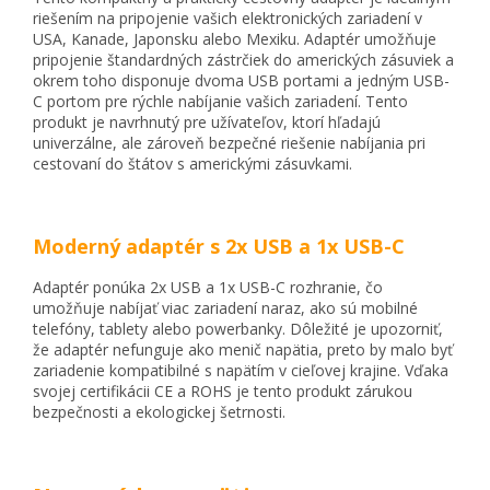
riešením na pripojenie vašich elektronických zariadení v
USA, Kanade, Japonsku alebo Mexiku. Adaptér umožňuje
pripojenie štandardných zástrčiek do amerických zásuviek a
okrem toho disponuje dvoma USB portami a jedným USB-
C portom pre rýchle nabíjanie vašich zariadení. Tento
produkt je navrhnutý pre užívateľov, ktorí hľadajú
univerzálne, ale zároveň bezpečné riešenie nabíjania pri
cestovaní do štátov s americkými zásuvkami.
Moderný adaptér s 2x USB a 1x USB-C
Adaptér ponúka 2x USB a 1x USB-C rozhranie, čo
umožňuje nabíjať viac zariadení naraz, ako sú mobilné
telefóny, tablety alebo powerbanky. Dôležité je upozorniť,
že adaptér nefunguje ako menič napätia, preto by malo byť
zariadenie kompatibilné s napätím v cieľovej krajine. Vďaka
svojej certifikácii CE a ROHS je tento produkt zárukou
bezpečnosti a ekologickej šetrnosti.