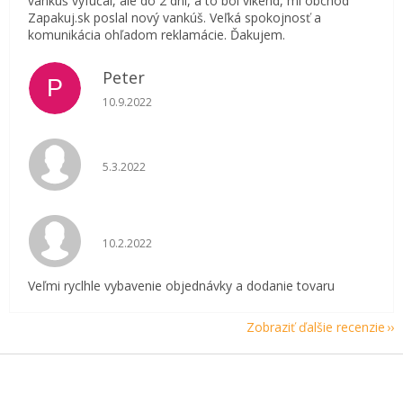
vankúš vyfučal, ale do 2 dní, a to bol víkend, mi obchod
Zapakuj.sk poslal nový vankúš. Veľká spokojnosť a
komunikácia ohľadom reklamácie. Ďakujem.
Peter
P
Hodnotenie obchodu je 5 z 5 hviezdičiek.
10.9.2022
Hodnotenie obchodu je 5 z 5 hviezdičiek.
5.3.2022
Hodnotenie obchodu je 5 z 5 hviezdičiek.
10.2.2022
Veľmi ryclhle vybavenie objednávky a dodanie tovaru
Zobraziť ďalšie recenzie
Z
á
p