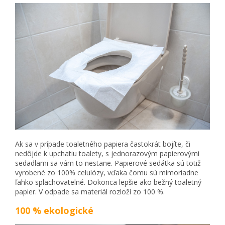
Ak sa v prípade toaletného papiera častokrát bojíte, či
nedôjde k upchatiu toalety, s jednorazovým papierovými
sedadlami sa vám to nestane. Papierové sedátka sú totiž
vyrobené zo 100% celulózy, vďaka čomu sú mimoriadne
ľahko splachovatelné. Dokonca lepšie ako bežný toaletný
papier. V odpade sa materiál rozloží zo 100 %.
100 % ekologické