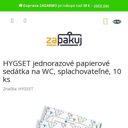
🚚
Doprava ZADARMO
pri nákupe nad
39 €
–
zistiť viac
Prejsť
na
NÁKU
obsah
KOŠÍK
HYGSET jednorazové papierové
sedátka na WC, splachovateľné, 10
ks
Značka:
HYGSET