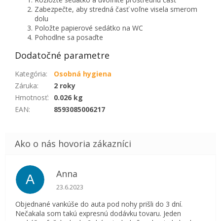
Zabezpečte, aby stredná časť voľne visela smerom
dolu
Položte papierové sedátko na WC
Pohodlne sa posaďte
Dodatočné parametre
Kategória
:
Osobná hygiena
Záruka
:
2 roky
Hmotnosť
:
0.026 kg
EAN
:
8593085006217
Anna
A
Hodnotenie obchodu je 5 z 5 hviezdičiek.
23.6.2023
Objednané vankúše do auta pod nohy prišli do 3 dní.
Nečakala som takú expresnú dodávku tovaru. Jeden