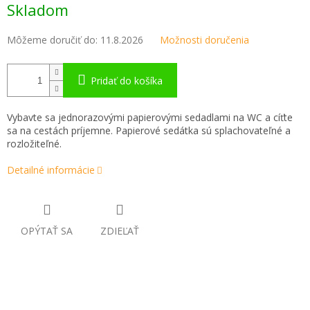
Skladom
cena:
Môžeme doručiť do:
11.8.2026
Možnosti doručenia
Pridať do košíka
Vybavte sa jednorazovými papierovými sedadlami na WC a cíťte
sa na cestách príjemne. Papierové sedátka sú splachovateľné a
rozložiteľné.
Detailné informácie
OPÝTAŤ SA
ZDIEĽAŤ