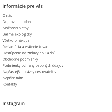
p
ä
Informácie pre vás
t
O nás
i
e
Doprava a dodanie
Možnosti platby
Balíme ekologicky
Všetko o nákupe
Reklamácia a vrátenie tovaru
Odstúpenie od zmluvy do 14 dní
Obchodné podmienky
Podmienky ochrany osobných údajov
Najčastejšie otázky cestovateľov
Napište nám
Kontakty
Instagram