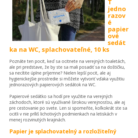
T
jedno
razov
é
papier
ové
sedát
ka na WC, splachovateľné, 10 ks
Poznáte ten pocit, keď sa ocitnete na verejných toaletách,
ale pri predstave, že by ste sa mali posadiť sa na doštičku,
sa necítite úplne príjemne? Nielen lepší pocit, ale aj
hygienickejšie prostredie si môžete vytvoriť vďaka využitiu
jednorazových papierových sedátok na WC.
Papierové sedátko sa hodí pre využitie na verejných
záchodoch, ktoré sú využívané širokou verejnosťou, ale aj
pre cestovanie po svete. Len si spomeňte, koľkokrát ste sa
ocitli v nie príliš lichotivých podmienkach na letiskách v
menej rozvinutých krajinách.
Papier je splachovatelný a rozložiteľný