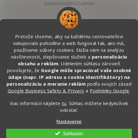
Ochrana osobných údajov
Pretože chceme, aby sa každému cestovateľovi
Kontakt
nakupovalo pohodlne a web fungoval tak, ako má,
používame súbory cookies. Slúžia nám na analýzu
info
@
zapakuj.sk
návštevnosti, zlepšovanie služieb a
personalizáciu
obsahu a reklám
. Udelením súhlasu zároveň
+421 950 887 079 (Po - Pia, 16:00 – 21:00)
povoľujete, že
Google môže spracúvať vaše osobné
Zapakuj.czsk
údaje (napr. IP adresu a cookie identifikátory) na
zapakuj_czsk
personalizáciu a meranie reklám
podľa svojich zásad
Google Business Safety & Privacy
a
Podmínky Google
.
@zapakuj_cz
Viac informácií nájdete
tu
. Súhlas môžete kedykoľvek
odvolať.
Vytvoril Shoptet
Nastavenie
Copyright 2026
Zapakuj.sk
. Všetky práva vyhradené.
Súhlasím