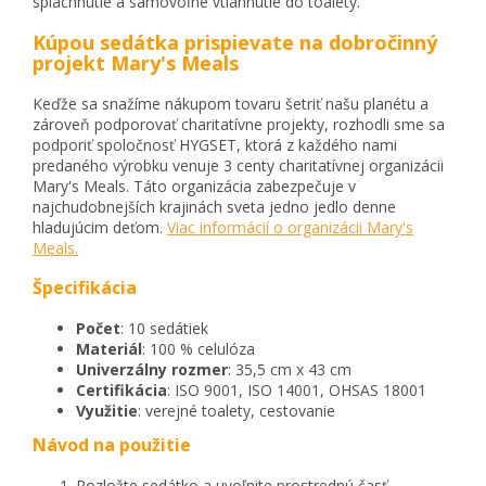
spláchnutie a samovoľné vtiahnutie do toalety.
Kúpou sedátka prispievate na dobročinný
projekt Mary's Meals
Keďže sa snažíme nákupom tovaru šetriť našu planétu a
zároveň podporovať charitatívne projekty, rozhodli sme sa
podporiť spoločnosť HYGSET, ktorá z každého nami
predaného výrobku venuje 3 centy charitatívnej organizácii
Mary's Meals. Táto organizácia zabezpečuje v
najchudobnejších krajinách sveta jedno jedlo denne
hladujúcim deťom.
Viac informácií o organizácii Mary's
Meals.
Špecifikácia
Počet
: 10 sedátiek
Materiál
: 100 % celulóza
Univerzálny
rozmer
: 35,5 cm x 43 cm
Certifikácia
: ISO 9001, ISO 14001, OHSAS 18001
Využitie
: verejné toalety, cestovanie
Návod na použitie
Rozložte sedátko a uvoľnite prostrednú časť