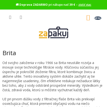
🚚
Doprava ZADARMO
pri nákupe nad
39 €
–
zistiť viac
Prejsť
na
NÁKU
obsah
KOŠÍK
Brita
Od svojho založenia v roku 1966 sa Brita neustále rozvíja a
inovuje svoje technológie filtrácie vody. Kľúčovou súčasťou jej
úspechu je pokročilé zloženie filtra, ktoré kombinuje živicu a
aktívne uhlie. Tento inovatívny systém dokáže zachytiť aj tie
najjemnejšie usadeniny, čím efektívne redukuje nežiaduce látky
bez toho, aby z vody odstránil prospešné minerály. Výsledkom je
čistá, zdravá voda, ktorú si môžete vychutnať každý deň.
Už pri prvom dúšku vody z filtračnej fľaše Brita vás prekvapí
osviežujúca chuť, ktorá premení obyčajnú vodu na niečo