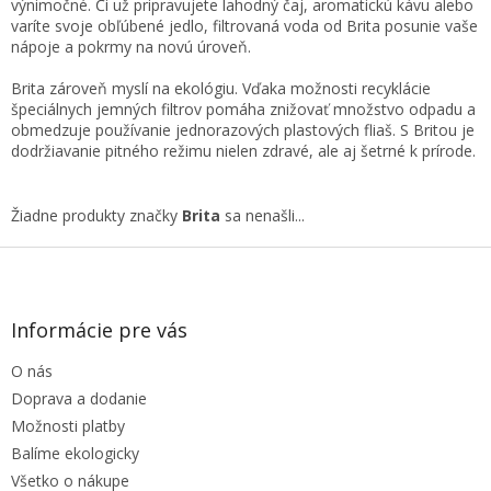
výnimočné. Či už pripravujete lahodný čaj, aromatickú kávu alebo
varíte svoje obľúbené jedlo, filtrovaná voda od Brita posunie vaše
nápoje a pokrmy na novú úroveň.
Brita zároveň myslí na ekológiu. Vďaka možnosti recyklácie
špeciálnych jemných filtrov pomáha znižovať množstvo odpadu a
obmedzuje používanie jednorazových plastových fliaš. S Britou je
dodržiavanie pitného režimu nielen zdravé, ale aj šetrné k prírode.
Žiadne produkty značky
Brita
sa nenašli...
Z
á
p
ä
Informácie pre vás
t
O nás
i
e
Doprava a dodanie
Možnosti platby
Balíme ekologicky
Všetko o nákupe