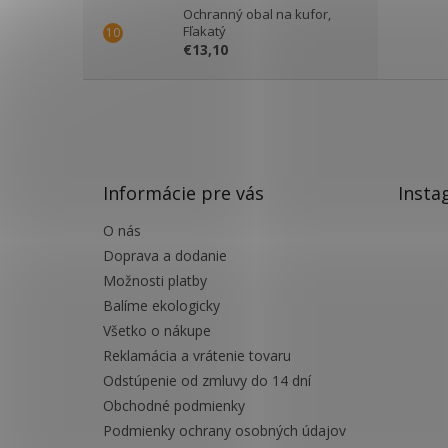
Ochranný obal na kufor,
Fľakatý
€13,10
Z
á
p
ä
t
Informácie pre vás
Insta
i
e
O nás
Doprava a dodanie
Možnosti platby
Balíme ekologicky
Všetko o nákupe
Reklamácia a vrátenie tovaru
Odstúpenie od zmluvy do 14 dní
Obchodné podmienky
Podmienky ochrany osobných údajov