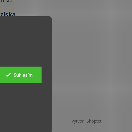
 cestách.
 získate
ju prvú
 € »
Súhlasím
 údajov
Vytvoril Shoptet