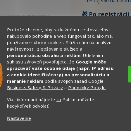
testujeme na našich
🎁 Po registrácii
Sledovať na Instagrame
ZĽAVU 4 € na svo
objednávku.
Pretože chceme, aby sa každému cestovateľovi
nakupovalo pohodlne a web fungoval tak, ako má,
používame súbory cookies. Slúžia nám na analýzu
Tu vyplňte svoj email:
návštevnosti, zlepšovanie služieb a
personalizáciu obsahu a reklám
. Udelením
súhlasu zároveň povoľujete, že
Google môže
spracúvať vaše osobné údaje (napr. IP adresu
CHCEM ZĽAVU 4
a cookie identifikátory) na personalizáciu a
meranie reklám
podľa svojich zásad
Google
Ochrana osobných
Business Safety & Privacy
a
Podmínky Google
.
Viac informácií nájdete
tu
. Súhlas môžete
kedykoľvek odvolať.
Nastavenie