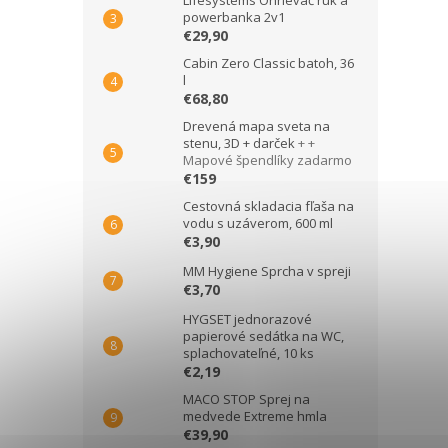
Lifesystems Ohrievač rúk a
powerbanka 2v1
€29,90
Cabin Zero Classic batoh, 36
l
€68,80
Drevená mapa sveta na
stenu, 3D + darček
+ +
Mapové špendlíky zadarmo
€159
Cestovná skladacia fľaša na
vodu s uzáverom, 600 ml
€3,90
MM Hygiene Sprcha v spreji
€3,70
HYGSET jednorazové
papierové sedátka na WC,
splachovateľné, 10 ks
€2,19
MACO STOP Sprej na
medvede Extreme hmla
€39,90