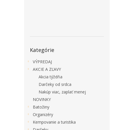
Preskočiť
Kategórie
kategórie
VÝPREDAJ
AKCIE A ZĽAVY
Akcia týždňa
Darčeky od srdca
Nakúp viac, zaplať menej
NOVINKY
Batožiny
Organizéry
Kempovanie a turistika
Darčeky