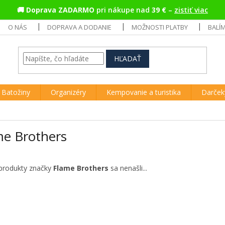
🚚
Doprava ZADARMO
pri nákupe nad
39 €
–
zistiť viac
O NÁS
DOPRAVA A DODANIE
MOŽNOSTI PLATBY
BALÍ
HĽADAŤ
Batožiny
Organizéry
Kempovanie a turistika
Darček
me Brothers
produkty značky
Flame Brothers
sa nenašli...