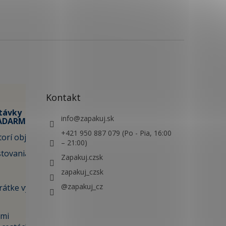
Kontakt
távky
info
@
zapakuj.sk
ZADARMO✈️
+421 950 887 079 (Po - Pia, 16:00
orí objavia:
– 21:00)
stovania,
Zapakuj.czsk
zapakuj_czsk
@zapakuj_cz
krátke výlety
ami