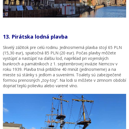
13.
Pirátska lodná plavba
Skvelý zážitok pre celú rodinu. Jednosmerná plavba stojí 65 PLN
(15,30 eur), spiatočná 85 PLN (20 eur). Počas plavby môžete
vystúpiť a nastúpiť na ďalšiu loď, napríklad pri vojenských
bunkroch a pamätníkoch z 1. septembrovej invázie Nemcov v
roku 1939. Plavba trvá približne 40 minút (jednosmerne) a na
mieste sú stánky s jedlom a suvenírmi. Toalety sú zabezpečené
formou prenosných „toy-toy“. Na lodi si môžete v zimnom období
dopriať teplú polievku alebo varené víno.