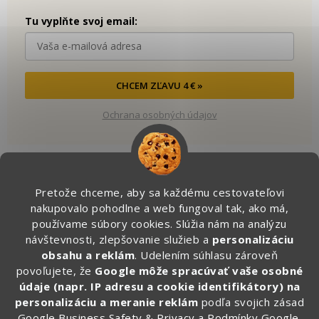
Tu vyplňte svoj email:
CHCEM ZĽAVU 4 € »
Ochrana osobných údajov
Pretože chceme, aby sa každému cestovateľovi
Kontakt
nakupovalo pohodlne a web fungoval tak, ako má,
používame súbory cookies. Slúžia nám na analýzu
info
@
zapakuj.sk
návštevnosti, zlepšovanie služieb a
personalizáciu
obsahu a reklám
. Udelením súhlasu zároveň
+421 950 887 079 (Po - Pia, 16:00 – 21:00)
povoľujete, že
Google môže spracúvať vaše osobné
Zapakuj.czsk
údaje (napr. IP adresu a cookie identifikátory) na
zapakuj_czsk
personalizáciu a meranie reklám
podľa svojich zásad
Google Business Safety & Privacy
a
Podmínky Google
.
@zapakuj_cz