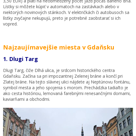
3,50 EUR) a platí na neobmedzený počet jázd počas daného dňa.
Lístky si môžete kúpiť v automatoch na zastávkach alebo v
niektorých novinových stánkoch. V električkách či autobusoch sa
lístky zvyčajne nekupujú, preto je potrebné zaobstarať si ich
vopred.
Najzaujímavejšie miesta v Gdaňsku
1. Dlugi Targ
Dlugi Targ, čiže Dlhá ulica, je srdcom historického centra
Gdaňsku. Začína sa pri impozantnej Zelenej bráne a končí pri
Zlatej bráne. Na tejto slávnej ulici nájdete aj Neptúnovu fontánu,
symbol mesta a jeho spojenia s morom. Prechádzka tadiaľto je
ako cesta históriou, lemovaná farebnými renesančnými domami,
kaviarňami a obchodmi.