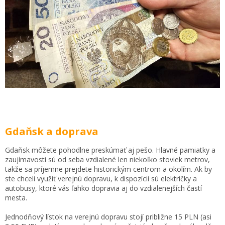
Gdaňsk a doprava
Gdaňsk môžete pohodlne preskúmať aj pešo. Hlavné pamiatky a
zaujímavosti sú od seba vzdialené len niekoľko stoviek metrov,
takže sa príjemne prejdete historickým centrom a okolím. Ak by
ste chceli využiť verejnú dopravu, k dispozícii sú električky a
autobusy, ktoré vás ľahko dopravia aj do vzdialenejších častí
mesta.
Jednodňový lístok na verejnú dopravu stojí približne 15 PLN (asi