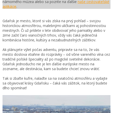
námorného múzea alebo sa pozrite na ďalšie
naše cestovateľské
aplikácie
.
Gdaňsk je mesto, ktoré si vás získa na prvý pohľad – svojou
historickou atmosférou, malebnými uličkami aj pohostinnosťou
miestnych. Či už prídete v lete obdivovať jeho pamiatky alebo v
zime zažiť čaro vianočných trhov, vždy vás čaká jedinečná
kombinácia histórie, kultúry a nezabudnuteľných zážitkov.
Ak plánujete výlet počas adventu, pripravte sa na to, že vás
mesto doslova vtiahne do rozprávky – od vône vareného vína cez
tradičné poľské špeciality až po magické svetelné dekorácie.
Gdaňsk jednoducho nie je len ďalšie európske mesto na
zozname, ale destinácia, kam sa budete chcieť znovu vrátiť.
Tak si zbaľte kufre, nalaďte sa na sviatočnú atmosféru a vydajte
sa objavovať krásy Gdaňsku – čaká vás zážitok, na ktorý budete
dlho spomínať!