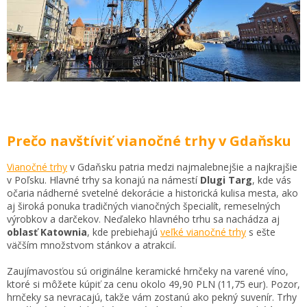
Prečo navštíviť vianočné trhy v Gdaňsku
Vianočné trhy
v Gdaňsku patria medzi najmalebnejšie a najkrajšie
v Poľsku. Hlavné trhy sa konajú na námestí
Dlugi Targ
, kde vás
očaria nádherné svetelné dekorácie a historická kulisa mesta, ako
aj široká ponuka tradičných vianočných špecialít, remeselných
výrobkov a darčekov. Neďaleko hlavného trhu sa nachádza aj
oblasť Katownia
, kde prebiehajú
veľké vianočné trhy
s ešte
väčším množstvom stánkov a atrakcií.
Zaujímavosťou sú originálne keramické hrnčeky na varené víno,
ktoré si môžete kúpiť za cenu okolo 49,90 PLN (11,75 eur). Pozor,
hrnčeky sa nevracajú, takže vám zostanú ako pekný suvenír. Trhy