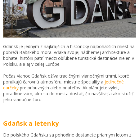
Gdansk je jedným z najkrajších a historicky najbohatších miest na
pobreží Baltského mora. Vďaka svojej nádhernej architektúre a
bohatej histórii patrí medzi obľúbené turistické destinácie nielen v
Poľsku, ale aj v celej Európe.
Počas Vianoc Gdaňsk ožíva tradičnými vianočnými trhmi, ktoré
ponúkajú čarovnú atmosféru, miestne špeciality a
jedinečné
darčeky
pre príbuzných alebo priateľov. Ak plánujete výlet,
poradíme vám, ako sa do mesta dostať, čo navštíviť a ako si užiť
jeho vianočné čaro.
Gdaňsk a letenky
Do poľského Gdaňsku sa pohodlne dostanete priamym letom z