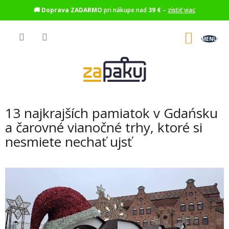
🚚
Doprava ZADARMO
pri nákupe nad
39 €
–
zistiť viac
Prejsť
na
NÁKU
obsah
KOŠÍK
13 najkrajších pamiatok v Gdańsku
a čarovné vianočné trhy, ktoré si
nesmiete nechať ujsť