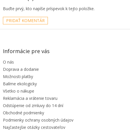
Buďte prvý, kto napíše príspevok k tejto položke.
PRIDAŤ KOMENTÁR
Z
á
p
ä
Informácie pre vás
t
O nás
i
e
Doprava a dodanie
Možnosti platby
Balíme ekologicky
Všetko o nákupe
Reklamácia a vrátenie tovaru
Odstúpenie od zmluvy do 14 dní
Obchodné podmienky
Podmienky ochrany osobných údajov
Najčastejšie otázky cestovateľov