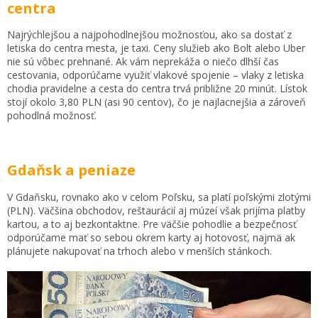
centra
Najrýchlejšou a najpohodlnejšou možnosťou, ako sa dostať z
letiska do centra mesta, je taxi. Ceny služieb ako Bolt alebo Uber
nie sú vôbec prehnané. Ak vám neprekáža o niečo dlhší čas
cestovania, odporúčame využiť vlakové spojenie – vlaky z letiska
chodia pravidelne a cesta do centra trvá približne 20 minút. Lístok
stojí okolo 3,80 PLN (asi 90 centov), čo je najlacnejšia a zároveň
pohodlná možnosť.
Gdaňsk a peniaze
V Gdaňsku, rovnako ako v celom Poľsku, sa platí poľskými zlotými
(PLN). Väčšina obchodov, reštaurácií aj múzeí však prijíma platby
kartou, a to aj bezkontaktne. Pre väčšie pohodlie a bezpečnosť
odporúčame mať so sebou okrem karty aj hotovosť, najmä ak
plánujete nakupovať na trhoch alebo v menších stánkoch.