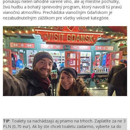
ponúkajú nielen lahodné varené víno, ale aj miestne pochúťky,
živú hudbu a bohatý sprievodný program, ktorý navodí tú pravú
vianočnú atmosféru. Prechádzka vianočným Gdaňskom je
nezabudnuteľným zážitkom pre všetky vekové kategórie.
TIP
: Toalety sa nachádzajú aj priamo na trhoch. Zaplatíte za ne 3
PLN (0,70 eur). Ak by ste chceli toaletu zadarmo, vyberte sa do