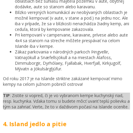
oblastiach bez súhlasu majiteľa pozemku v aute, obytnej
dodávke, aute so stanom alebo karavanu.
Blízko verejných komunikácií av neobývaných oblastiach je
možné kempovať (v aute, v stane a pod.) na jednu noc. Ale
iba v prípade, že sa v blízkosti nenachádza žiadny kemp, ani
ceduľa, ktorá by kempovanie zakazovala.
Pri kempovaní v campervane, karavane, prívese alebo aute
4x4 sa stanom na streche môžete prespávať na celom
Islande iba v kempe.
Zákaz parkovania v národných parkoch Þingvellir,
Vatnajökull a Snæfellsjökull a na miestach Álafoss,
Dimmuborgir, Dyrhólaey, Fjallabak, Hverfjall, Kirkjugolf,
Mývatn a Jökulsárgljúfur.
Od roku 2017 je na Islande striktne zakázané kempovať mimo
kempy na celom južnom pobreží ostrova!
TIP
: Zistite si vopred, či je vo vybranom kempe kuchynský riad,
resp. kuchynka. Vďaka tomu si budete môcť uvariť teplú polievku a
tým sa zahriať. Verte, že to v daždivom počasí na Islande oceníte.
4. Island jedlo a pitie