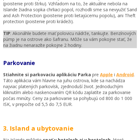
(poistenie proti štrku). Vzhľadom na to, že aktuálne nebola na
Islande žiadna sopka chrliaci popol, rozhodli sme sa nevyužiť Sand
and Ash Protection (poistenie proti lietajúcemu popolu), ani Theft
protection (poistenie proti krádeži).
TIP
: Akonáhle budete mať polovicu nádrže, tankujte. Benzínových
púmp je na ostrove ako šafranu. Môže sa vám pokojne stať, že
na žiadnu nenarazíte pokojne 2 hodiny.
Parkovanie
Stiahnite si parkovaciu aplikáciu Parka
pre
Apple
i
Android
.
Táto aplikácia vám hlavne na juhu ostrova, kde sa nachádza
najviac platených parkovísk, zjednoduší život. Jednoduchým
kliknutím alebo naskenovaním QR kódu zaplatíte za parkovanie
počas minúty. Ceny za parkovanie sa pohybujú od 800 do 1 000
ISK, v prepočte od 5,5 do 7,5 EUR.
3. Island a ubytovanie
Na Islande môžete
spať v hoteloch aj v hosteloch
, ktoré