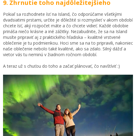
9. Zhrnutie toho najdôležitejšieho
Pokiaľ sa rozhodnete ísť na Island, čo odporúčame všetkými
dvadsiatimi prstami, určite je dôležité si rozmyslieť v akom období
chcete ísť, aký rozpočet máte a čo chcete vidieť. Každé obdobie
prináša niečo krásne a iné zážitky. Nezabudnite, že sa na Island
musíte pripraviť aj z praktického hľadiska – kvalitné vrstvené
oblečenie je tu podmienkou. Hoci sme sa na to pripravili, nakoniec
naše oblečenie nebolo také kvalitné, ako sa zdalo. Silný dážď a
vietor vás tu neminú v žiadnom ročnom období.
A teraz už s chuťou do toho a začať plánovať, čo navštíviť :)