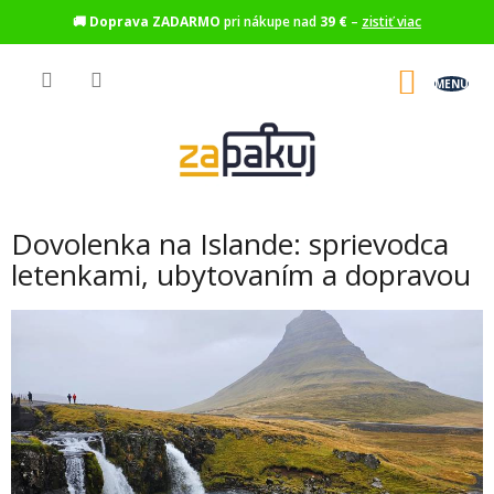
🚚
Doprava ZADARMO
pri nákupe nad
39 €
–
zistiť viac
Prejsť
na
NÁKU
obsah
KOŠÍK
Dovolenka na Islande: sprievodca
letenkami, ubytovaním a dopravou