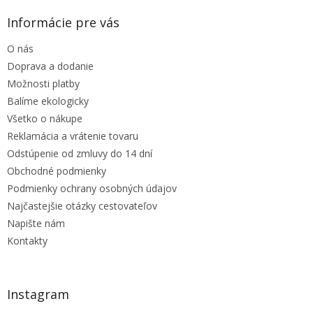
p
ä
Informácie pre vás
t
O nás
i
e
Doprava a dodanie
Možnosti platby
Balíme ekologicky
Všetko o nákupe
Reklamácia a vrátenie tovaru
Odstúpenie od zmluvy do 14 dní
Obchodné podmienky
Podmienky ochrany osobných údajov
Najčastejšie otázky cestovateľov
Napište nám
Kontakty
Instagram