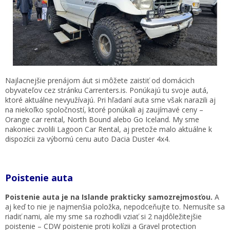
Najlacnejšie prenájom áut si môžete zaistiť od domácich
obyvateľov cez stránku Carrenters.is. Ponúkajú tu svoje autá,
ktoré aktuálne nevyužívajú. Pri hľadaní auta sme však narazili aj
na niekoľko spoločností, ktoré ponúkali aj zaujímavé ceny –
Orange car rental, North Bound alebo Go Iceland. My sme
nakoniec zvolili Lagoon Car Rental, aj pretože malo aktuálne k
dispozícii za výbornú cenu auto Dacia Duster 4x4.
Poistenie auta
Poistenie auta je na Islande prakticky samozrejmosťou.
A
aj keď to nie je najmenšia položka, nepodceňujte to. Nemusíte sa
riadiť nami, ale my sme sa rozhodli vziať si 2 najdôležitejšie
poistenie – CDW poistenie proti kolízii a Gravel protection