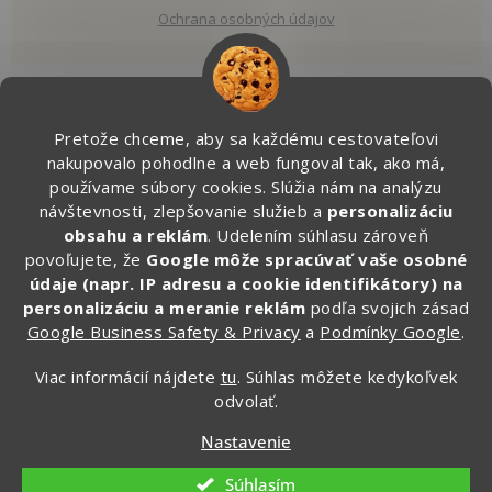
Ochrana osobných údajov
Pretože chceme, aby sa každému cestovateľovi
Kontakt
nakupovalo pohodlne a web fungoval tak, ako má,
používame súbory cookies. Slúžia nám na analýzu
info
@
zapakuj.sk
návštevnosti, zlepšovanie služieb a
personalizáciu
obsahu a reklám
. Udelením súhlasu zároveň
+421 950 887 079 (Po - Pia, 16:00 – 21:00)
povoľujete, že
Google môže spracúvať vaše osobné
Zapakuj.czsk
údaje (napr. IP adresu a cookie identifikátory) na
zapakuj_czsk
personalizáciu a meranie reklám
podľa svojich zásad
Google Business Safety & Privacy
a
Podmínky Google
.
@zapakuj_cz
Viac informácií nájdete
tu
. Súhlas môžete kedykoľvek
odvolať.
Vytvoril Shoptet
Nastavenie
Copyright 2026
Zapakuj.sk
. Všetky práva vyhradené.
Súhlasím