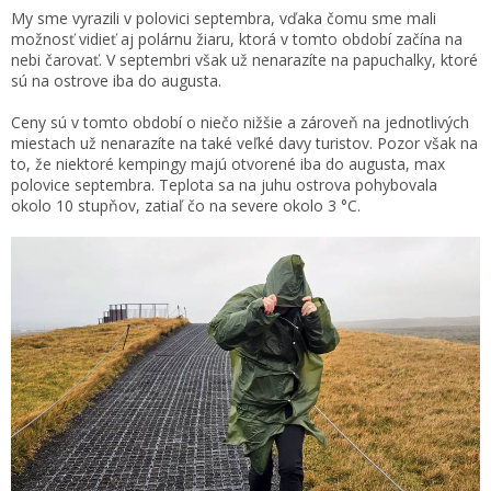
My sme vyrazili v polovici septembra, vďaka čomu sme mali
možnosť vidieť aj polárnu žiaru, ktorá v tomto období začína na
nebi čarovať. V septembri však už nenarazíte na papuchalky, ktoré
sú na ostrove iba do augusta.
Ceny sú v tomto období o niečo nižšie a zároveň na jednotlivých
miestach už nenarazíte na také veľké davy turistov. Pozor však na
to, že niektoré kempingy majú otvorené iba do augusta, max
polovice septembra. Teplota sa na juhu ostrova pohybovala
okolo 10 stupňov, zatiaľ čo na severe okolo 3 °C.