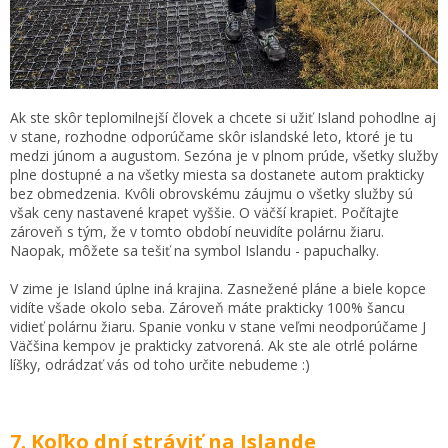
Ak ste skôr teplomilnejší človek a chcete si užiť Island pohodlne aj
v stane, rozhodne odporúčame skôr islandské leto, ktoré je tu
medzi júnom a augustom. Sezóna je v plnom prúde, všetky služby
plne dostupné a na všetky miesta sa dostanete autom prakticky
bez obmedzenia. Kvôli obrovskému záujmu o všetky služby sú
však ceny nastavené krapet vyššie. O väčší krapiet. Počítajte
zároveň s tým, že v tomto období neuvidíte polárnu žiaru.
Naopak, môžete sa tešiť na symbol Islandu - papuchalky.
V zime je Island úplne iná krajina. Zasnežené pláne a biele kopce
vidíte všade okolo seba. Zároveň máte prakticky 100% šancu
vidieť polárnu žiaru. Spanie vonku v stane veľmi neodporúčame J
Väčšina kempov je prakticky zatvorená. Ak ste ale otrlé polárne
líšky, odrádzať vás od toho určite nebudeme :)
7. Koľko dní stráviť na Islande