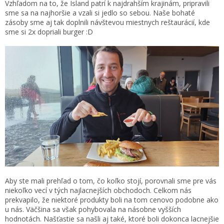
Vzhľadom na to, že Island patrí k najdrahším krajinám, pripravili
sme sa na najhoršie a vzali si jedlo so sebou. Naše bohaté
zásoby sme aj tak doplnili návštevou miestnych reštaurácií, kde
sme si 2x dopriali burger :D
Aby ste mali prehľad o tom, čo koľko stojí, porovnali sme pre vás
niekoľko vecí v tých najlacnejších obchodoch. Celkom nás
prekvapilo, že niektoré produkty boli na tom cenovo podobne ako
u nás. Väčšina sa však pohybovala na násobne vyšších
hodnotách. Našťastie sa našli aj také, ktoré boli dokonca lacnejšie