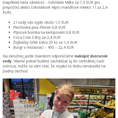
(napríklad naša závislosť – čokoláda Milka za 1,3 EUR (po
prepočte) alebo čokoládové Alpro mandľové mlieko 1 l za 2,4
EUR).
2 l vody vás vyjde okolo 1,5 EUR
Plechovka piva Pilsner 0,8 EUR
Plynová bomba na kempování 6,8 EUR
Coca Cola 2 litry za 2,4 EUR
Žvýkačky Orbit Extra 25 ks za 1,9 EUR
Burgr v restauraci – 450 – 22,4 EUR
Na okružnej jazde Islandom odporúčame
nakúpiť dostatok
vody
. Hlavne pokiaľ budete zachádzať aj do centrálnej časti
ostrova, môže sa vám stať, že nejakú tú dobu nenarazíte na
žiadny obchod.