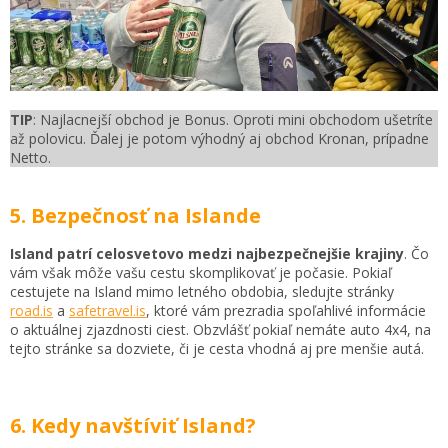
TIP
: Najlacnejší obchod je Bonus. Oproti mini obchodom ušetríte
až polovicu. Ďalej je potom výhodný aj obchod Kronan, prípadne
Netto.
5. Bezpečnosť na Islande
Island patrí celosvetovo medzi najbezpečnejšie krajiny
. Čo
vám však môže vašu cestu skomplikovať je počasie. Pokiaľ
cestujete na Island mimo letného obdobia, sledujte stránky
road.is
a
safetravel.is
, ktoré vám prezradia spoľahlivé informácie
o aktuálnej zjazdnosti ciest. Obzvlášť pokiaľ nemáte auto 4x4, na
tejto stránke sa dozviete, či je cesta vhodná aj pre menšie autá.
6. Kedy navštíviť Island?