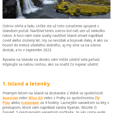
Ostrov ohňa a ľadu. Určite ste už toto označenie spojené s
Islandom počuli. Navštíviť tento ostrov bol náš sen už niekoľko
rokov. A hoci nám naše snahy navštíviť Island zmaril napríklad
covid alebo zrušený let, my sa nevzdali a bojovali ďalej. A ako sa
hovorí do tretice všetkého dobrého, aj my sme sa na ostrov
dostali, a to v septembri 2023.
Bývanie na Islande na divoko vám môže ušetriť veľa peňazí.
Inšpirujte sa našou cestou, ako sa snažiť čo najviac ušetriť.
1. Island a letenky
Priamym letom na Island sa dostanete z Vídně se společností
Austrian
nebo
Wizz Air
nebo z Prahy so spoločnosťou
Fly
Play
alebo
Icelandair
za 4 hodiny. Lacnejším variantom sú lety s
prestupom, ktoré vám napriklad zaistia Ryanair, WizzAir či
EasyJet. S prestupovým variantom počítajte, že vás cesta vyjde