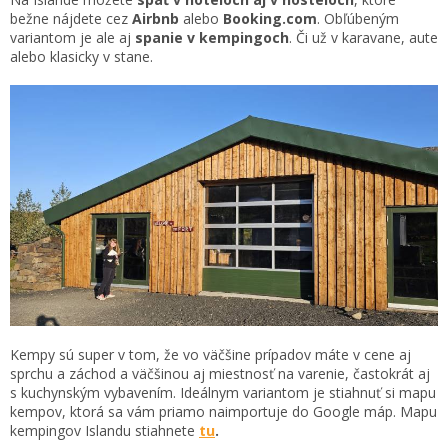
bežne nájdete cez
Airbnb
alebo
Booking.com
. Obľúbeným
variantom je ale aj
spanie v kempingoch
. Či už v karavane, aute
alebo klasicky v stane.
Kempy sú super v tom, že vo väčšine prípadov máte v cene aj
sprchu a záchod a väčšinou aj miestnosť na varenie, častokrát aj
s kuchynským vybavením. Ideálnym variantom je stiahnuť si mapu
kempov, ktorá sa vám priamo naimportuje do Google máp. Mapu
kempingov Islandu stiahnete
tu
.