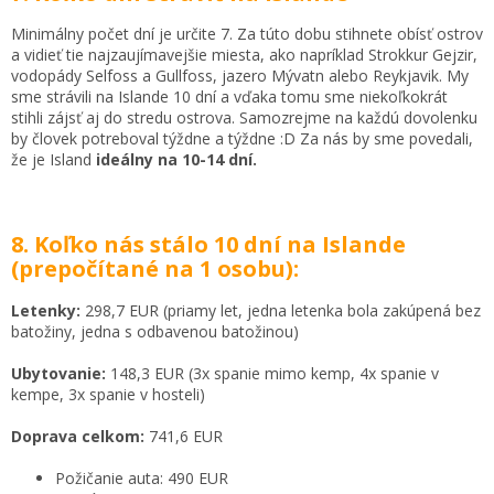
Minimálny počet dní je určite 7. Za túto dobu stihnete obísť ostrov
a vidieť tie najzaujímavejšie miesta, ako napríklad Strokkur Gejzir,
vodopády Selfoss a Gullfoss, jazero Mývatn alebo Reykjavik. My
sme strávili na Islande 10 dní a vďaka tomu sme niekoľkokrát
stihli zájsť aj do stredu ostrova. Samozrejme na každú dovolenku
by človek potreboval týždne a týždne :D Za nás by sme povedali,
že je Island
ideálny na 10-14 dní.
8. Koľko nás stálo 10 dní na Islande
(prepočítané na 1 osobu):
Letenky:
298,7 EUR (priamy let, jedna letenka bola zakúpená bez
batožiny, jedna s odbavenou batožinou)
Ubytovanie:
148,3 EUR (3x spanie mimo kemp, 4x spanie v
kempe, 3x spanie v hosteli)
Doprava celkom:
741,6 EUR
Požičanie auta: 490 EUR