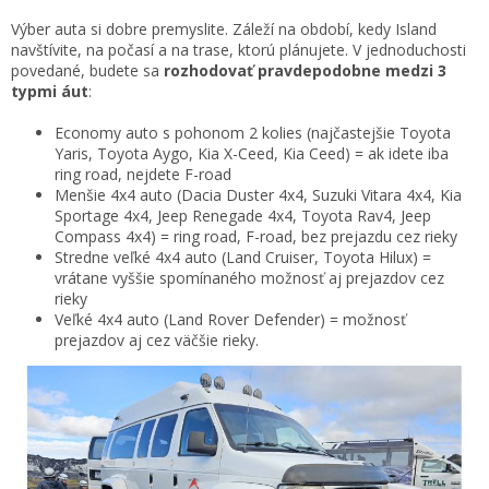
Výber auta si dobre premyslite. Záleží na období, kedy Island
navštívite, na počasí a na trase, ktorú plánujete. V jednoduchosti
povedané, budete sa
rozhodovať pravdepodobne medzi 3
typmi áut
:
Economy auto s pohonom 2 kolies (najčastejšie Toyota
Yaris, Toyota Aygo, Kia X-Ceed, Kia Ceed) = ak idete iba
ring road, nejdete F-road
Menšie 4x4 auto (Dacia Duster 4x4, Suzuki Vitara 4x4, Kia
Sportage 4x4, Jeep Renegade 4x4, Toyota Rav4, Jeep
Compass 4x4) = ring road, F-road, bez prejazdu cez rieky
Stredne veľké 4x4 auto (Land Cruiser, Toyota Hilux) =
vrátane vyššie spomínaného možnosť aj prejazdov cez
rieky
Veľké 4x4 auto (Land Rover Defender) = možnosť
prejazdov aj cez väčšie rieky.