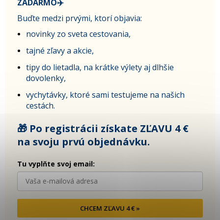
ZADARMO✈️
Buďte medzi prvými, ktorí objavia:
novinky zo sveta cestovania,
tajné zľavy a akcie,
tipy do lietadla, na krátke výlety aj dlhšie
dovolenky,
vychytávky, ktoré sami testujeme na našich
cestách.
🎁 Po registrácii získate ZĽAVU 4 €
na svoju prvú objednávku.
Tu vyplňte svoj email:
CHCEM ZĽAVU 4 € »