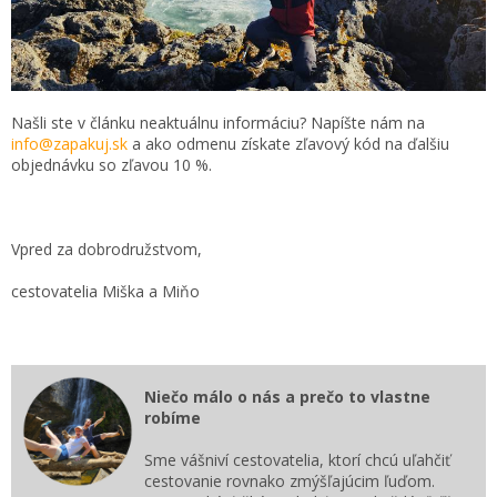
Našli ste v článku neaktuálnu informáciu? Napíšte nám na
info@zapakuj.sk
a ako odmenu získate zľavový kód na ďalšiu
objednávku so zľavou 10 %.
Vpred za dobrodružstvom,
cestovatelia Miška a Miňo
Niečo málo o nás a prečo to vlastne
robíme
Sme vášniví cestovatelia, ktorí chcú uľahčiť
cestovanie rovnako zmýšľajúcim ľuďom.