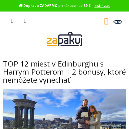
🚚
Doprava ZADARMO
pri nákupe nad
39 €
–
zistiť viac
Prejsť
na
NÁKU
obsah
KOŠÍK
TOP 12 miest v Edinburghu s
Harrym Potterom + 2 bonusy, ktoré
nemôžete vynechať