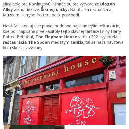
ulica bola pre Rowlingovú inšpiráciou pre vytvorenie
Diagon
Alley
aleno tiež tzv.
Šikmej uličky.
Na ulici sa nachádza aj
Múzeum Harryho Pottera na 3. poschodí.
Navštívili sme aj dve pravdepodobne najznámejšie reštaurácie,
kde boli napísané prvé kapitoly tejto slávnej fantasy knihy Harry
Potter. Bohužiaľ,
The Elephant House
v roku 2021 vyhorela a
reštaurácia The Spoon
medzitým zanikla, takže naša návšteva
bola skôr cez výklady.