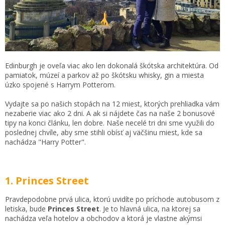
Edinburgh je oveľa viac ako len dokonalá škótska architektúra. Od
pamiatok, múzeí a parkov až po škótsku whisky, gin a miesta
úzko spojené s Harrym Potterom.
Vydajte sa po našich stopách na 12 miest, ktorých prehliadka vám
nezaberie viac ako 2 dni. A ak si nájdete čas na naše 2 bonusové
tipy na konci článku, len dobre. Naše necelé tri dni sme využili do
poslednej chvíle, aby sme stihli obísť aj väčšinu miest, kde sa
nachádza "Harry Potter".
1. Princes Street
Pravdepodobne prvá ulica, ktorú uvidíte po príchode autobusom z
letiska, bude
Princes Street
. Je to hlavná ulica, na ktorej sa
nachádza veľa hotelov a obchodov a ktorá je vlastne akýmsi