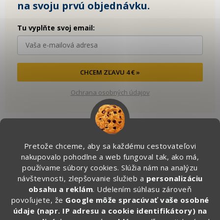
na svoju prvú objednávku.
Tu vyplňte svoj email:
CHCEM ZĽAVU 4 € »
Ochrana osobných údajov
Pretože chceme, aby sa každému cestovateľovi
Kontakt
nakupovalo pohodlne a web fungoval tak, ako má,
používame súbory cookies. Slúžia nám na analýzu
info
@
zapakuj.sk
návštevnosti, zlepšovanie služieb a
personalizáciu
obsahu a reklám
. Udelením súhlasu zároveň
+421 950 887 079 (Po - Pia, 16:00 – 21:00)
povoľujete, že
Google môže spracúvať vaše osobné
Zapakuj.czsk
údaje (napr. IP adresu a cookie identifikátory) na
zapakuj_czsk