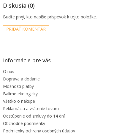
Diskusia (0)
Buďte prvý, kto napíše príspevok k tejto položke.
PRIDAŤ KOMENTÁR
Z
á
p
ä
Informácie pre vás
t
O nás
i
e
Doprava a dodanie
Možnosti platby
Balíme ekologicky
Všetko o nákupe
Reklamácia a vrátenie tovaru
Odstúpenie od zmluvy do 14 dní
Obchodné podmienky
Podmienky ochrany osobných údajov