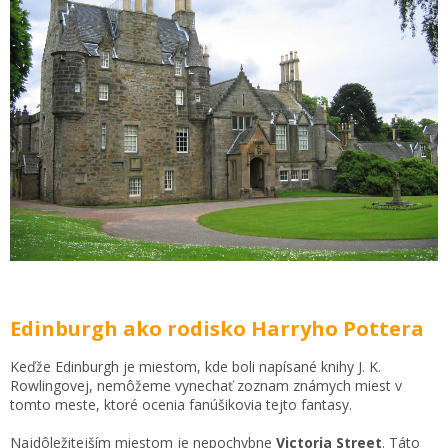
Edinburgh ako rodisko Harryho Pottera
Keďže Edinburgh je miestom, kde boli napísané knihy J. K.
Rowlingovej, nemôžeme vynechať zoznam známych miest v
tomto meste, ktoré ocenia fanúšikovia tejto fantasy.
Najdôležitejším miestom je nepochybne
Victoria Street
. Táto