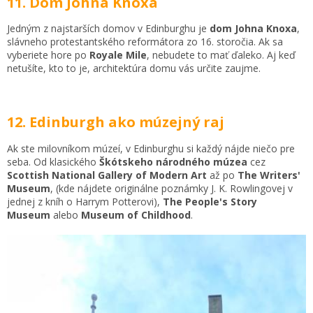
11. Dom Johna Knoxa
Jedným z najstarších domov v Edinburghu je
dom Johna Knoxa
,
slávneho protestantského reformátora zo 16. storočia. Ak sa
vyberiete hore po
Royale Mile
, nebudete to mať ďaleko. Aj keď
netušíte, kto to je, architektúra domu vás určite zaujme.
12. Edinburgh ako múzejný raj
Ak ste milovníkom múzeí, v Edinburghu si každý nájde niečo pre
seba. Od klasického
Škótskeho národného múzea
cez
Scottish National Gallery of Modern Art
až po
The Writers'
Museum
, (kde nájdete originálne poznámky J. K. Rowlingovej v
jednej z kníh o Harrym Potterovi),
The People's Story
Museum
alebo
Museum of Childhood
.