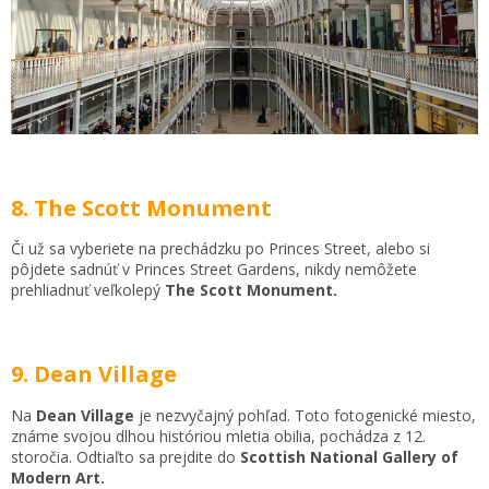
8. The Scott Monument
Či už sa vyberiete na prechádzku po Princes Street, alebo si
pôjdete sadnúť v Princes Street Gardens, nikdy nemôžete
prehliadnuť veľkolepý
The Scott Monument.
9. Dean Village
Na
Dean Village
je nezvyčajný pohľad. Toto fotogenické miesto,
známe svojou dlhou históriou mletia obilia, pochádza z 12.
storočia. Odtiaľto sa prejdite do
Scottish National Gallery of
Modern Art.