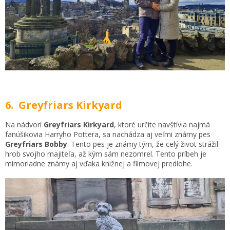
6. Greyfriars Kirkyard
Na nádvorí
Greyfriars Kirkyard
, ktoré určite navštívia najmä
fanúšikovia Harryho Pottera, sa nachádza aj veľmi známy pes
Greyfriars Bobby
. Tento pes je známy tým, že celý život strážil
hrob svojho majiteľa, až kým sám nezomrel. Tento príbeh je
mimoriadne známy aj vďaka knižnej a filmovej predlohe.