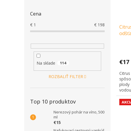
Cena
€
1
€
198
Citru
odšť
€17
Na sklade
114
Citrus
ROZBALIŤ FILTER
spôso
plody 
vodou.
Top 10 produktov
AKCI
Nerezový pohár na víno, 500
ml
€15
Nafukovací cestovný vankúš