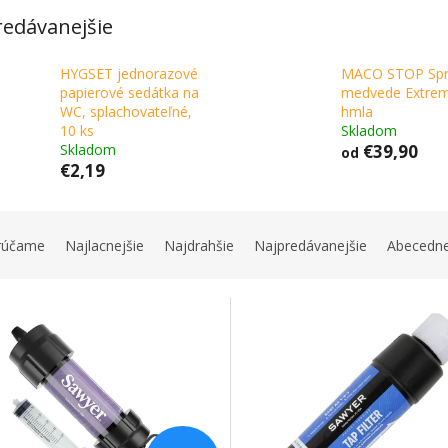
redávanejšie
HYGSET jednorazové
MACO STOP Spr
papierové sedátka na
medvede Extre
WC, splachovateľné,
hmla
10 ks
Skladom
Skladom
€39,90
od
€2,19
rúčame
Najlacnejšie
Najdrahšie
Najpredávanejšie
Abecedn