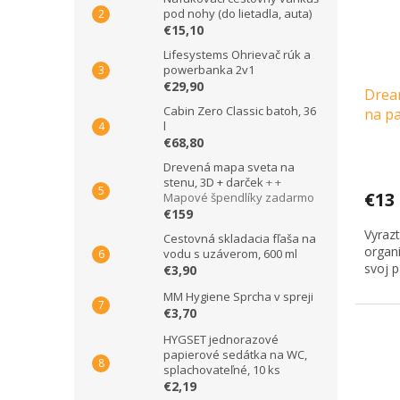
pod nohy (do lietadla, auta)
€15,10
Lifesystems Ohrievač rúk a
powerbanka 2v1
€29,90
Drea
Cabin Zero Classic batoh, 36
na pa
l
€68,80
Drevená mapa sveta na
stenu, 3D + darček
+ +
€13
Mapové špendlíky zadarmo
€159
Vyraz
Cestovná skladacia fľaša na
organ
vodu s uzáverom, 600 ml
svoj p
€3,90
MM Hygiene Sprcha v spreji
€3,70
HYGSET jednorazové
papierové sedátka na WC,
splachovateľné, 10 ks
€2,19