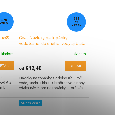
€15
€78
až
–28 %
–17 %
traw®
Gear Návleky na topánky,
vodotesné, do snehu, vody aj blata
Skladom
Skladom
ETAIL
DETAIL
€12,40
od
nou
Návleky na topánky s odolnosťou voči
raw® Go
vode, snehu i blatu. Chráňte svoje nohy
ml.
vďaka návlekom na topánky, ktoré vás...
Super cena