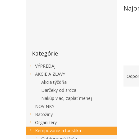
Najp
Preskočiť
Kategórie
kategórie
VÝPREDAJ
R
AKCIE A ZĽAVY
a
Odpo
d
Akcia týždňa
e
Darčeky od srdca
V
n
Nakúp viac, zaplať menej
ý
i
NOVINKY
p
e
Batožiny
i
p
s
r
Organizéry
p
o
Kempovanie a turistika
r
d
Outdoorové fľaše