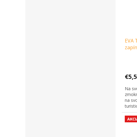
EVA T
zapín
€5,
Na svo
zmokn
na svo
turisti
AKCI