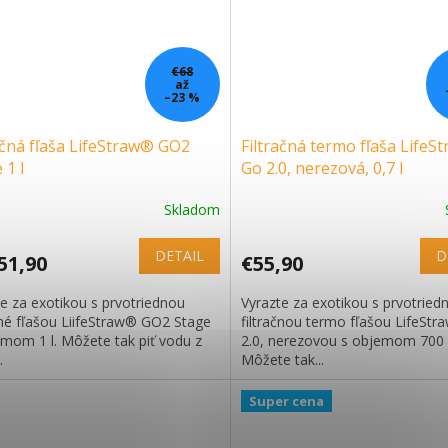
€68
až
–23 %
ačná fľaša LifeStraw® GO2
Filtračná termo fľaša LifeS
 1 l
Go 2.0, nerezová, 0,7 l
Skladom
DETAIL
D
51,90
€55,90
e za exotikou s prvotriednou
Vyrazte za exotikou s prvotried
čné fľašou LiifeStraw® GO2 Stage
filtračnou termo fľašou LifeSt
emom 1 l. Môžete tak piť vodu z
2.0, nerezovou s objemom 700 
.
Môžete tak...
Super cena