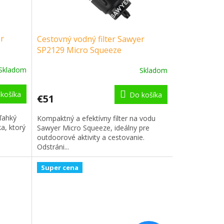
er
Cestovný vodný filter Sawyer
SP2129 Micro Squeeze
mi
Skladom
Skladom
košíka
Do košíka
€51
aľahký
Kompaktný a efektívny filter na vodu
ka, ktorý
Sawyer Micro Squeeze, ideálny pre
outdoorové aktivity a cestovanie.
Odstráni...
Super cena