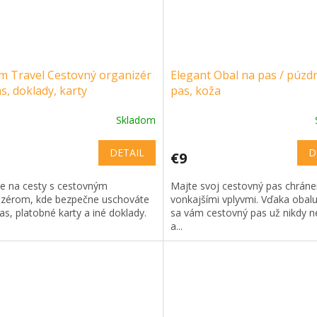
m Travel Cestovný organizér
Elegant Obal na pas / púzd
s, doklady, karty
pas, koža
Skladom
DETAIL
D
€9
te na cesty s cestovným
Majte svoj cestovný pas chráne
izérom, kde bezpečne uschováte
vonkajšími vplyvmi. Vďaka obal
as, platobné karty a iné doklady.
sa vám cestovný pas už nikdy n
a...