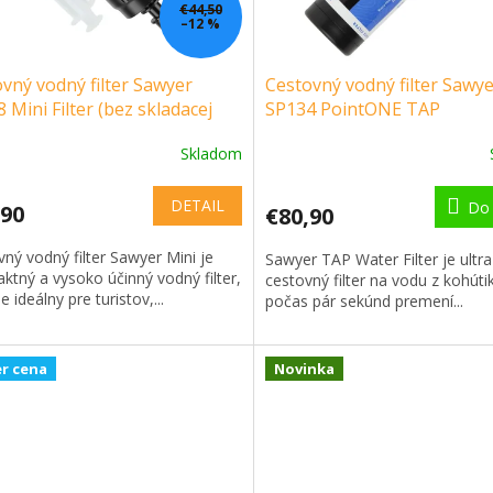
€44,50
–12 %
vný vodný filter Sawyer
Cestovný vodný filter Sawy
 Mini Filter (bez skladacej
SP134 PointONE TAP
)
(kompatibilný s vodovodný
Skladom
batériami)
DETAIL
Do 
,90
€80,90
ný vodný filter Sawyer Mini je
Sawyer TAP Water Filter je ultr
tný a vysoko účinný vodný filter,
cestovný filter na vodu z kohúti
je ideálny pre turistov,...
počas pár sekúnd premení...
r cena
Novinka