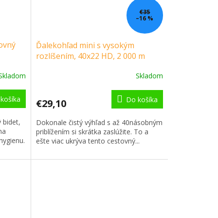
€35
–16 %
tovný
Ďalekohľad mini s vysokým
rozlíšením, 40x22 HD, 2 000 m
Skladom
Skladom
Priemerné
hodnotenie
produktu
košíka
Do košíka
€29,10
je
3,2
 bidet,
Dokonale čistý výhľad s až 40násobným
z
na
priblížením si skrátka zaslúžite. To a
5
hygienu.
ešte viac ukrýva tento cestovný...
hviezdičiek.