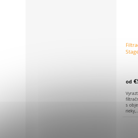
Filtr
Stage
€
od
Vyrazt
filtra
s obj
rieky,..