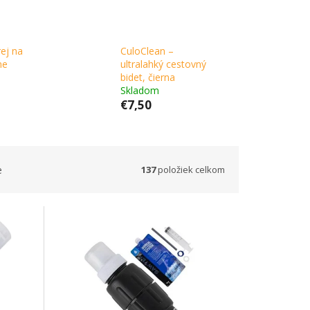
ej na
CuloClean –
me
ultralahký cestovný
bidet, čierna
Skladom
€7,50
137
položiek celkom
e