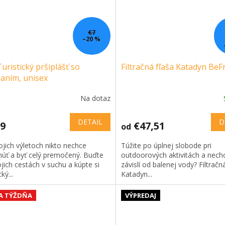
€7
–20 %
uristický pršiplášť so
Filtračná fľaša Katadyn BeF
aním, unisex
Na dotaz
DETAIL
D
59
€47,51
od
jich výletoch nikto nechce
Túžite po úplnej slobode pri
úť a byť celý premočený. Buďte
outdoorových aktivitách a nech
jich cestách v suchu a kúpte si
závislí od balenej vody? Filtračn
cký...
Katadyn...
A TÝŽDŇA
VÝPREDAJ