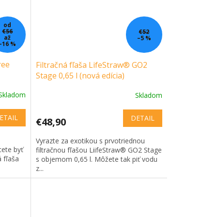
od
€56
€52
až
–5 %
–16 %
ree
Filtračná fľaša LifeStraw® GO2
Stage 0,65 l (nová edícia)
Skladom
Skladom
ETAIL
DETAIL
€48,90
Vyrazte za exotikou s prvotriednou
cete byť
filtračnou fľašou LiifeStraw® GO2 Stage
á fľaša
s objemom 0,65 l. Môžete tak piť vodu
z...