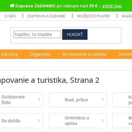
🚚
Doprava ZADARMO
pri nákupe nad
39 €
–
zistiť viac
O NÁS
DOPRAVA A DODANIE
MOŽNOSTI PLATBY
BALÍ
HĽADAŤ
Batožiny
Organizéry
Kempovanie a turistika
Darček
ovanie a turistika
, Strana 2
Outdoorové
K
Riad, príbor
fľaše
p
Orientácia a
B
Do dažďa
optika
c