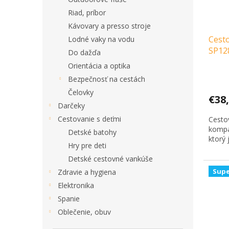
o
u
Riad, príbor
d
k
Kávovary a presso stroje
u
t
Cesto
k
Lodné vaky na vodu
o
SP128
t
v
Do dažďa
fľaše
o
Orientácia a optika
v
Bezpečnosť na cestách
Čelovky
€38
Darčeky
Cestovanie s deťmi
Cestov
kompak
Detské batohy
ktorý 
Hry pre deti
Detské cestovné vankúše
Supe
Zdravie a hygiena
Elektronika
Spanie
Oblečenie, obuv