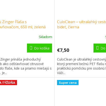
s Zinger Fľaša s
CuloClean – ultralahký ces
avňovačom, 650 ml, zelená
bidet, čierna
Skladom
Do košíka
Do 
€7,50
 Zinger prináša jednoduchý
CuloClean je ultralahký cestovný
b ako odšťavňovať citrusové
ktorý premení bežnú PET fľašu 
do fľaše, kde sa priamo miešajú s
praktickú pomôcku pre osobnú 
 Je...
Váži...
A TÝŽDŇA
Super cena