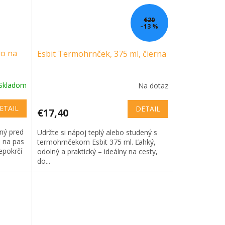
€20
–13 %
ro na
Esbit Termohrnček, 375 ml, čierna
Skladom
Na dotaz
ETAIL
DETAIL
€17,40
ný pred
Udržte si nápoj teplý alebo studený s
u na pas
termohrnčekom Esbit 375 ml. Ľahký,
epokrčí
odolný a praktický – ideálny na cesty,
do...