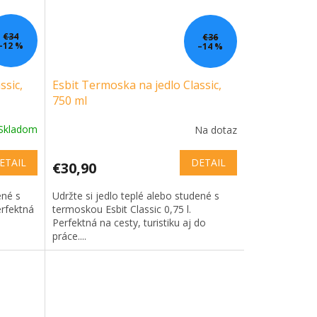
€34
€36
–12 %
–14 %
ssic,
Esbit Termoska na jedlo Classic,
750 ml
Skladom
Na dotaz
ETAIL
DETAIL
€30,90
ené s
Udržte si jedlo teplé alebo studené s
erfektná
termoskou Esbit Classic 0,75 l.
Perfektná na cesty, turistiku aj do
práce....